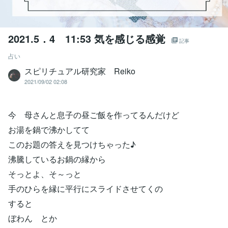
2021.5．4 11:53 気を感じる感覚
記事
占い
スピリチュアル研究家 Reiko
2021/09/02 02:08
今 母さんと息子の昼ご飯を作ってるんだけど
お湯を鍋で沸かしてて
このお題の答えを見つけちゃった♪
沸騰しているお鍋の縁から
そっとよ、そ～っと
手のひらを縁に平行にスライドさせてくの
すると
ぼわん とか