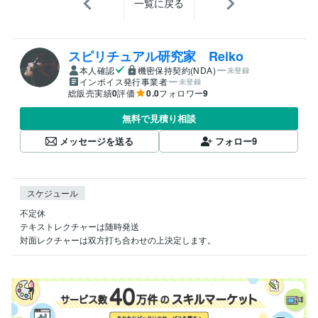
一覧に戻る
スピリチュアル研究家 Reiko
本人確認
機密保持契約(NDA)
未登録
インボイス発行事業者
未登録
総販売実績
0
評価
0.0
フォロワー
9
無料で見積り相談
メッセージを送る
フォロー
9
スケジュール
不定休

テキストレクチャーは随時発送

対面レクチャーは双方打ち合わせの上決定します。