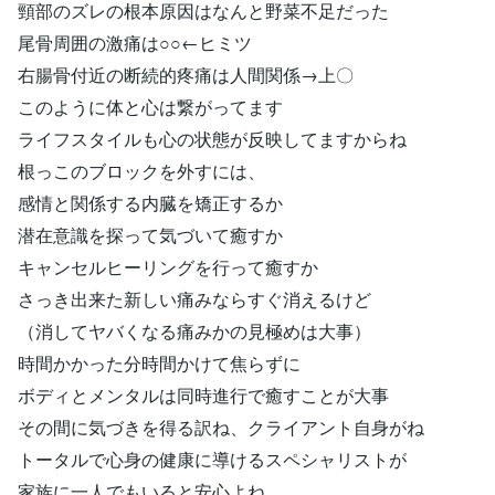
頸部のズレの根本原因はなんと野菜不足だった
尾骨周囲の激痛は○○←ヒミツ
右腸骨付近の断続的疼痛は人間関係→上〇
このように体と心は繋がってます
ライフスタイルも心の状態が反映してますからね
根っこのブロックを外すには、
感情と関係する内臓を矯正するか
潜在意識を探って気づいて癒すか
キャンセルヒーリングを行って癒すか
さっき出来た新しい痛みならすぐ消えるけど
（消してヤバくなる痛みかの見極めは大事）
時間かかった分時間かけて焦らずに
ボディとメンタルは同時進行で癒すことが大事
その間に気づきを得る訳ね、クライアント自身がね
トータルで心身の健康に導けるスペシャリストが
家族に一人でもいると安心よね