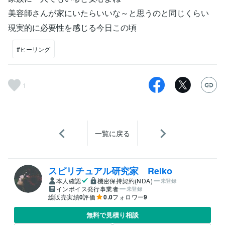
美容師さんが家にいたらいいな～と思うのと同じくらい
現実的に必要性を感じる今日この頃
#ヒーリング
1
一覧に戻る
スピリチュアル研究家 Reiko
本人確認
機密保持契約(NDA)
未登録
インボイス発行事業者
未登録
総販売実績
0
評価
0.0
フォロワー
9
無料で見積り相談