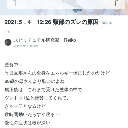
2021.5．4 12:26 頸部のズレの原因
記事
占い
スピリチュアル研究家 Reiko
2021/09/02 02:09
昼食中～
昨日旦那さんの全身をエネルギー矯正したのだけど
88歳の母さんより酷いのよね
矯正後は、これまで受けた整体の中で
ダントツ1位と絶賛してくれて、
きゃ～♡となるけど
数時間動いたらすぐ戻る -.-
慢性の症状は根が深い