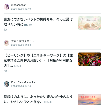
ryosconnect
2026/08/06 19:49
言葉にできないペットの気持ちを、そっと受け
取りたい時に
記事
占い
愛莉＊霊視タロット
2026/08/06 11:08
【ヒーリング】や【エネルギーワーク】の【注
意事項＆ご理解のお願い】・【対応が不可能な
方】...
記事
占い
Fucu Fate Moves Lab
2025/01/03 14:16
朝焼けのように、あったかい卵のおかゆのよう
に、やさしいひとときを。
記事