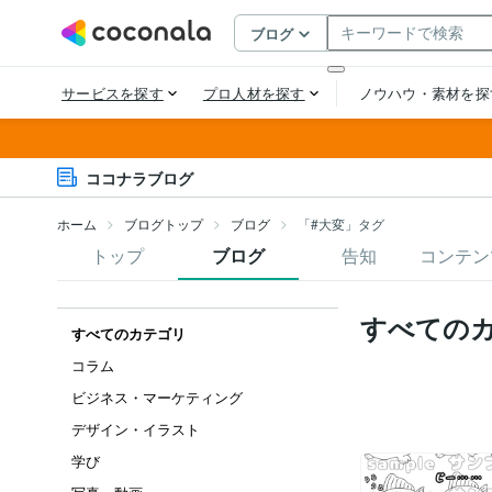
ココナラブログ
ホーム
ブログトップ
ブログ
「#大変」タグ
トップ
ブログ
告知
コンテン
すべての
すべてのカテゴリ
コラム
ビジネス・マーケティング
デザイン・イラスト
学び