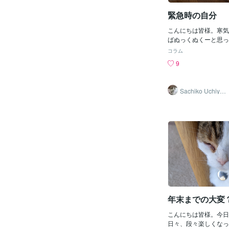
緊急時の自分
こんにちは皆様。寒気
ばぬっくぬくーと思っ
いた、だってマンショ
コラム
ことないでしょ、って
9
は我が家を襲ってきた
食の片づけをしようと
い、水が出ない、水が
Sachiko Uchiya
もんか、だってね洗い
ma
濯はしている途中、家
い。それだけじゃない
もない、猫のトイレを
えない。手を洗えない
レスなんだって初めて
何かの為にウエットテ
ている。今がその時と
洗った時のような爽快
いな、そんなこと言っ
問題になる。偶々災害
が有ったのでそれに用
年末までの大変
って落ち着かない、で
思えば（災害時ですが
こんにちは皆様。今日
らいつもの拭き掃除も
日々、段々楽しくなっ