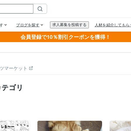
会員登録で10％割引クーポンを獲得！
ツマーケット
カテゴリ