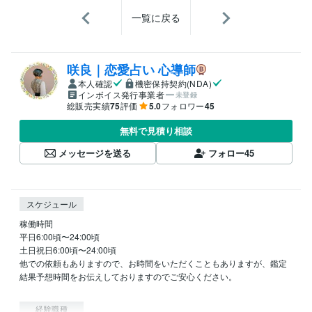
一覧に戻る
咲良｜恋愛占い 心導師
本人確認
機密保持契約(NDA)
インボイス発行事業者
未登録
総販売実績
75
評価
5.0
フォロワー
45
無料で見積り相談
メッセージを送る
フォロー
45
スケジュール
稼働時間

平日6:00頃〜24:00頃

土日祝日6:00頃〜24:00頃

他での依頼もありますので、お時間をいただくこともありますが、鑑定
結果予想時間をお伝えしておりますのでご安心ください。

経験職種