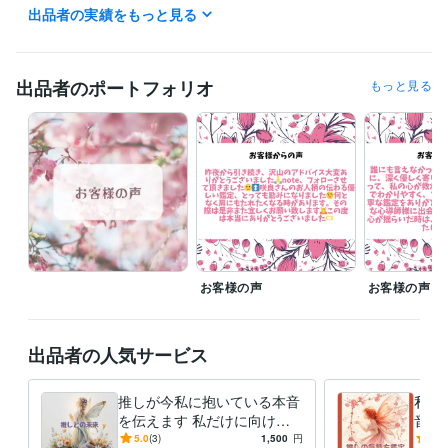
出品者の実績をもっと見る
ライフスタイル・その他 / 占い師
経験年数 : 3年
ライフスタイル・その他 / イベント司会
経験年数 : 10年
ライフスタイル・その他 / カウンセラー・コーチ
経験年数 : 10年
ライフスタイル・その他 / 保育士・ベビーシッター
経験年数 : 20年
出品者のポートフォリオ
もっと見る
ライフスタイル・その他 / 公務員
経験年数 : 20年
受賞歴
シルバーランク
資格・検定
認定心理士
取得年 : 2014年
保育士
取得年 : 1989年
幼稚園教諭免許
取得年 : 1989年
普通自動車第一種運転免許
取得年 : 1989年
お客様の声
お客様の声
ビジネス・クリエイティブツール
Excel:25年
Google スプレッドシート:2年
Google ドキュメント:2年
PowerPoint:15年
Word:25年
Moneyfoward:1年
ChatGPT:0年
出品者の人気サービス
iMovie:3年
Canva:0年
得意分野
推しが今私に抱いている本音
私の
占い
霊感タロット占い
を伝えます 私だけに向けら
音と
れた本音に、心がほどけてい
かし
悩み相談・カウンセリング
霊感タロット×恋愛カウンセリング
5.0
(3)
1,500
円
5.0