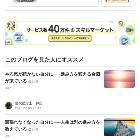
く
の本
このブログを見た人にオススメ
やる気が続かない自分に ──進み方を変える合図
が来ている
記事
学び
霊視鑑定士 神凪
2026/02/05 06:43
頑張れなくなった自分に ──人生は別の進み方を
教えている
記事
占い