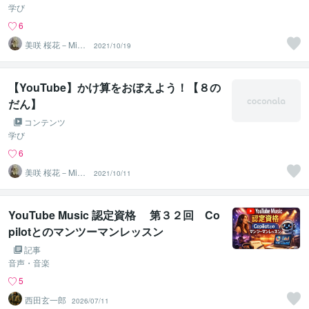
学び
6
美咲 桜花－Misa
2021/10/19
ki Ohka－
【YouTube】かけ算をおぼえよう！【８の
だん】
コンテンツ
学び
6
美咲 桜花－Misa
2021/10/11
ki Ohka－
YouTube Music 認定資格 第３２回 Co
pilotとのマンツーマンレッスン
記事
音声・音楽
5
西田玄一郎
2026/07/11