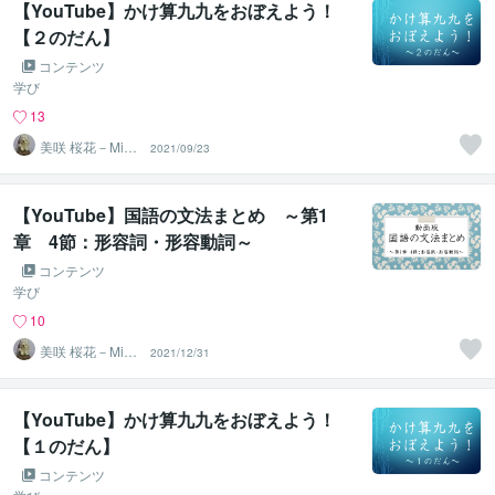
【YouTube】かけ算九九をおぼえよう！
【２のだん】
コンテンツ
学び
13
美咲 桜花－Misa
2021/09/23
ki Ohka－
【YouTube】国語の文法まとめ ～第1
章 4節：形容詞・形容動詞～
コンテンツ
学び
10
美咲 桜花－Misa
2021/12/31
ki Ohka－
【YouTube】かけ算九九をおぼえよう！
【１のだん】
コンテンツ