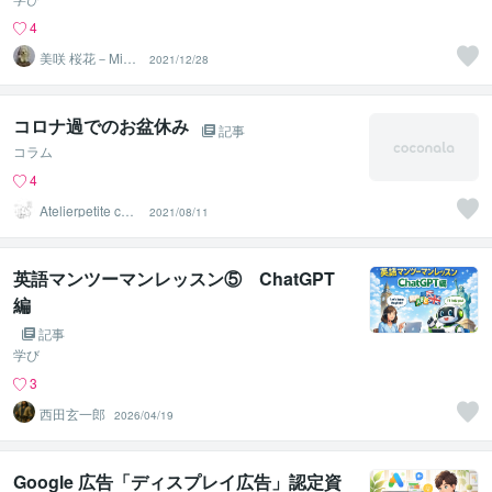
4
美咲 桜花－Misa
2021/12/28
ki Ohka－
コロナ過でのお盆休み
記事
コラム
4
Atelierpetite cab
2021/08/11
ane
英語マンツーマンレッスン⑤ ChatGPT
編
記事
学び
3
西田玄一郎
2026/04/19
Google 広告「ディスプレイ広告」認定資