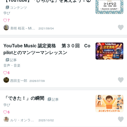
コンテンツ
学び
7
美咲 桜花－Misa
2021/09/04
ki Ohka－
YouTube Music 認定資格 第３０回 Co
pilotとのマンツーマンレッスン
記事
音声・音楽
6
西田玄一郎
2026/07/09
「できた！」の瞬間
記事
学び
6
ルリ・オンライ
2025/10/02
ンスクール