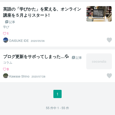
英語の「学びかた」を変える、オンライン
講座を５月よりスタート!
記事
学び
1
DAISUKE IDE
2020/05/06
ブログ更新をサボってしまった…💦
記事
コラム
0
Kawase Shino
2020/07/28
1
55
件中
1 - 55
件