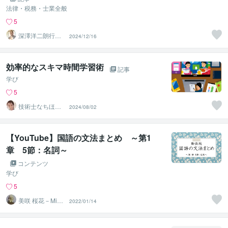
法律・税務・士業全般
5
深澤洋二朗行政
2024/12/16
書士
効率的なスキマ時間学習術
記事
学び
5
技術士なちほ
2024/08/02
国交省職員他指
導実績有
【YouTube】国語の文法まとめ ～第1
章 5節：名詞～
コンテンツ
学び
5
美咲 桜花－Misa
2022/01/14
ki Ohka－