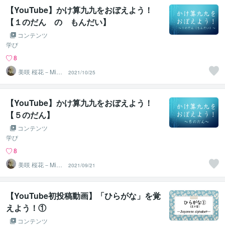
【YouTube】かけ算九九をおぼえよう！
【１のだん の もんだい】
コンテンツ
学び
8
美咲 桜花－Misa
2021/10/25
ki Ohka－
【YouTube】かけ算九九をおぼえよう！
【５のだん】
コンテンツ
学び
8
美咲 桜花－Misa
2021/09/21
ki Ohka－
【YouTube初投稿動画】「ひらがな」を覚
えよう！①
コンテンツ