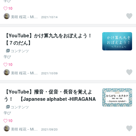
学び
10
美咲 桜花－Misa
2021/10/14
ki Ohka－
【YouTube】かけ算九九をおぼえよう！
【７のだん】
コンテンツ
学び
10
美咲 桜花－Misa
2021/10/09
ki Ohka－
【YouTube】撥音・促音・長音を覚えよ
う！ 【Japanese alphabet ‐HIRAGANA
& KATAKANA‐】
コンテンツ
学び
10
美咲 桜花－Misa
2021/09/20
ki Ohka－