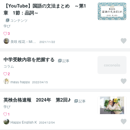
【YouTube】国語の文法まとめ ～第1
章 1節：品詞～
コンテンツ
学び
3
美咲 桜花－Misa
2021/11/22
ki Ohka－
中学受験内容を把握する
記事
コラム
2
mayu happy
2022/04/15
英検合格速報 2024年 第2回♪
記事
学び
1
Happy English K
2024/12/04