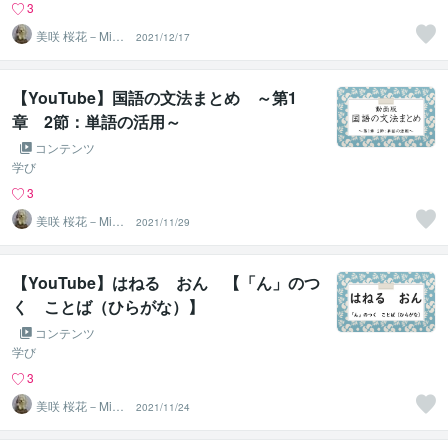
3
美咲 桜花－Misa
2021/12/17
ki Ohka－
【YouTube】国語の文法まとめ ～第1
章 2節：単語の活用～
コンテンツ
学び
3
美咲 桜花－Misa
2021/11/29
ki Ohka－
【YouTube】はねる おん 【「ん」のつ
く ことば（ひらがな）】
コンテンツ
学び
3
美咲 桜花－Misa
2021/11/24
ki Ohka－