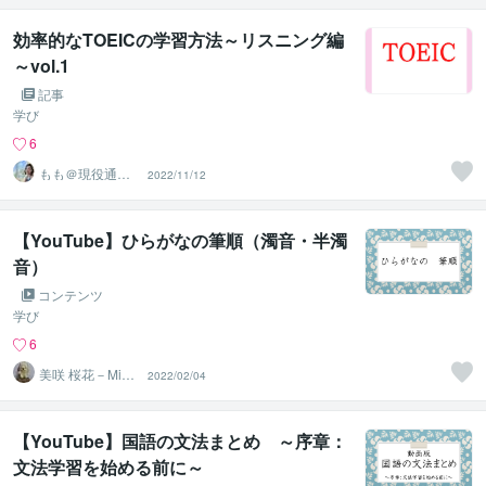
効率的なTOEICの学習方法～リスニング編
～vol.1
記事
学び
6
もも＠現役通
2022/11/12
訳・翻訳（英
韓）
【YouTube】ひらがなの筆順（濁音・半濁
音）
コンテンツ
学び
6
美咲 桜花－Misa
2022/02/04
ki Ohka－
【YouTube】国語の文法まとめ ～序章：
文法学習を始める前に～