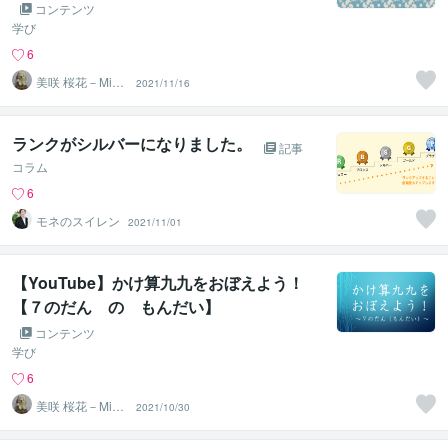
コンテンツ
学び
6
美咲 桜花－Misa
2021/11/16
ki Ohka－
ランクがシルバーになりました。
記事
コラム
6
モネのスイレン
2021/11/01
【YouTube】かけ算九九をおぼえよう！
【７のだん の もんだい】
コンテンツ
学び
6
美咲 桜花－Misa
2021/10/30
ki Ohka－