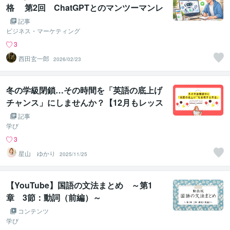
格 第2回 ChatGPTとのマンツーマンレ
ッスン
記事
ビジネス・マーケティング
3
西田玄一郎
2026/02/23
冬の学級閉鎖…その時間を「英語の底上げ
チャンス」にしませんか？【12月もレッス
ン募集中】
記事
学び
3
星山 ゆかり
2025/11/25
【YouTube】国語の文法まとめ ～第1
章 3節：動詞（前編）～
コンテンツ
学び