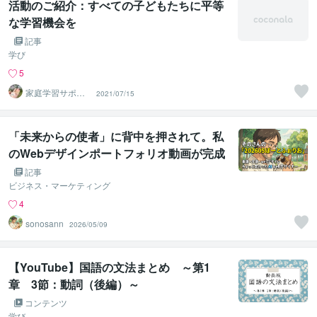
活動のご紹介：すべての子どもたちに平等
な学習機会を
記事
学び
5
家庭学習サポー
2021/07/15
ト「はるのひ」
「未来からの使者」に背中を押されて。私
のWebデザインポートフォリオ動画が完成
しました！
記事
ビジネス・マーケティング
4
sonosann
2026/05/09
【YouTube】国語の文法まとめ ～第1
章 3節：動詞（後編）～
コンテンツ
学び