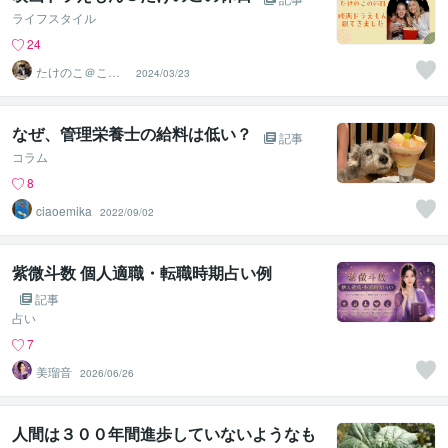
ライフスタイル
24
たけのこ＠ここ
2024/03/23
ろの地図屋
なぜ、管理栄養士の給料は低い？
記事
コラム
8
ciaoemika
2022/09/02
紫微斗数 個人適職・転職時期占い例
記事
占い
7
美瑠音
2026/06/26
人間は３００年間進歩していないようなも