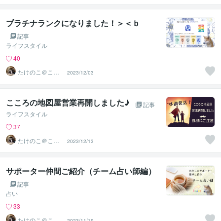
プラチナランクになりました！＞＜ｂ
記事
ライフスタイル
40
たけのこ＠ここ
2023/12/03
ろの地図屋
こころの地図屋営業再開しました♪
記事
ライフスタイル
37
たけのこ＠ここ
2023/12/13
ろの地図屋
サポーター仲間ご紹介（チーム占い師編）
記事
占い
33
たけのこ＠ここ
2023/11/19