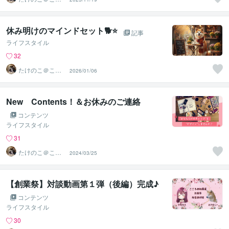
ろの地図屋
休み明けのマインドセット🐕⭐
記事
ライフスタイル
32
たけのこ＠ここ
2026/01/06
ろの地図屋
New Contents！＆お休みのご連絡
コンテンツ
ライフスタイル
31
たけのこ＠ここ
2024/03/25
ろの地図屋
【創業祭】対談動画第１弾（後編）完成♪
コンテンツ
ライフスタイル
30