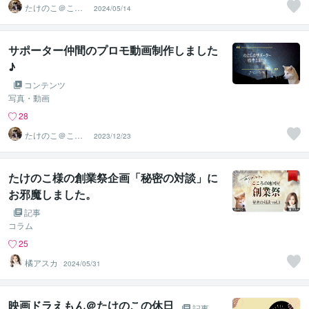
たけのこ＠ここ
2024/05/14
ろの地図屋
サポーター仲間のプロモ動画制作しました
♪
コンテンツ
写真・動画
28
たけのこ＠ここ
2023/12/23
ろの地図屋
たけのこ様の創業祭企画「秘密の対談」に
お邪魔しました。
記事
コラム
25
橘アスカ
2024/05/31
映画ドラえもん＠たけのこの休日
記事