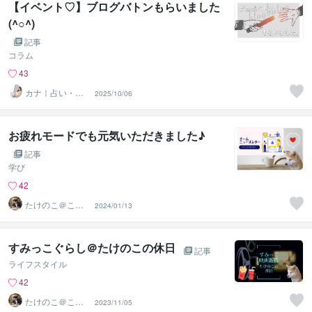
【イベント♡】ブログバトンもらいました
(^○^)
記事
コラム
43
カナ｜占い・ス
2025/10/06
ピ系専門制作代
行
お疲れモードでも元気いただきました♪
記事
学び
42
たけのこ＠ここ
2024/01/13
ろの地図屋
すみっこぐらし＠たけのこの休日
記事
ライフスタイル
42
たけのこ＠ここ
2023/11/05
ろの地図屋