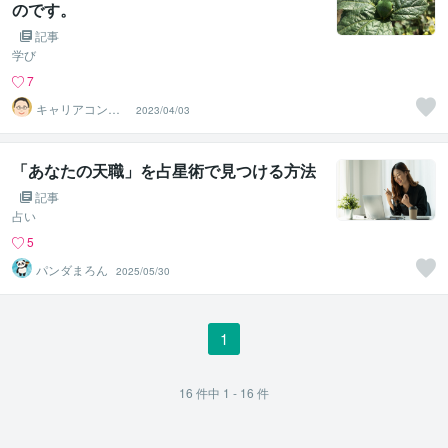
のです。
記事
学び
7
キャリアコンサ
2023/04/03
ルタントTOMOT
ARO
「あなたの天職」を占星術で見つける方法
記事
占い
5
パンダまろん
2025/05/30
1
16
件中
1 - 16
件