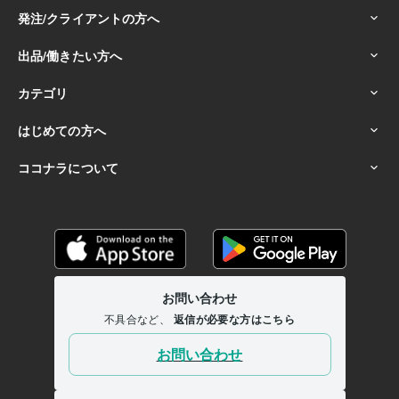
【肯定】あなたとあなたの価値観を尊重します。:25年
【人好き】あなたとすぐに打ち解けます✿:25年
【共感】あなたの代わりに泣いたり笑ったりしがち。:25年
【秘密厳守】誰かに話したい秘密、絶対に守ります。:20年
【褒める・認める】あなたはとっても素晴らしいです。:30年
【傾聴】お話からあなたの心を察して側にいたい。:17年
【表現力】反応が大きく驚かせてしまうかも。:30年
【感情記憶】あなたの気持ち、ちゃんと覚えています。:30年
【HSS型HSE】繊細なのに刺激が欲しい…葛藤謳歌:40年
【難病】種々闘病経験。不安な時、一緒にいましょう。:40年
無類のおせっかい〝誰かのために動く〟下手の横好き。:30年
人との時間を愛しすぎています。:40年
孤独もまた愛しすぎています。:40年
得意分野
悩み相談・カウンセリング
〝雑談〟でつながる、心地よい寄り道
光
なき闇にいるような深いお悩み相談
経験と共感、病気と向き合うお
悩み
HSP：敏感な心、持ち寄ってあったまろ？
空想の魔法で、今日
はワクワクの時間
眠れぬ夜をふたりお散歩、夜更けのお喋り
人生の
大半〝仕事時間〟をあなたらしく
アイデア出し：自ら選ぶ〝あなた
だけの道〟
私の失敗を恋愛成就・充実の肥やしにどうぞ
モラルやル
ールを越えた人の本能のお話