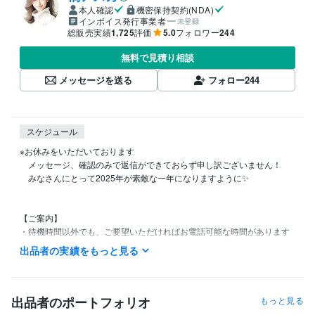
本人確認
機密保持契約(NDA)
インボイス発行事業者
未登録
総販売実績
1,725
評価
5.0
フォロワー
244
無料で見積り相談
メッセージを送る
フォロー
244
スケジュール
※お休みをいただいております

　メッセージ、確認のみで返信ができておらず申し訳ございません！

　みなさんにとって2025年が素敵な一年になりますように✨️

【ご案内】

・待機時間以外でも、ご要望いただければお電話可能な時間があります

　お気軽にサービスページ「出品者への質問」からご連絡ください✨

出品者の実績をもっと見る
　※通常DMの場合、確認が遅くなることがございます

•メッセージへの返信は、可能な限り早くいたします(最大12時間）

　※金・土・日曜日は返信に遅れが出る場合がございます

出品者のポートフォリオ
もっと見る
◌◍┈┈┈┈┈┈┈┈┈┈┈┈┈┈┈┈┈┈⿻*.·
