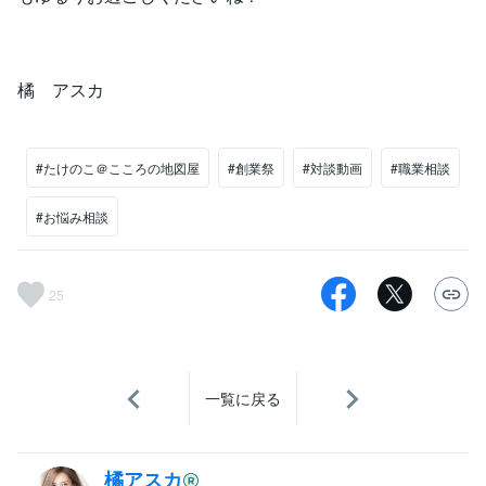
橘 アスカ
#たけのこ＠こころの地図屋
#創業祭
#対談動画
#職業相談
#お悩み相談
25
一覧に戻る
橘アスカ