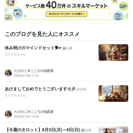
人事 / 人材開発・人材育成・研修
経験年数 : 17年
ライフスタイル・その他 / カウンセラー・コーチ
経験年数 : 15年
職歴
企業向けコンサル会社
2024年9月 ~ 現在
このブログを見た人にオススメ
ココナラ電話相談
2023年11月 ~ 現在
大手携帯キャリア
2006年3月 ~ 2011年7月
美容・外食事業
2011年10月 ~ 現在
休み明けのマインドセット🐕⭐
記事
【難病】三度死にかける
1983年11月 ~ 現在
ライフスタイル
【病気】健康渇望の人生
1983年11月 ~ 現在
【自己理解】リワークプログラム
2012年3月 ~ 2014年7月
【恋愛】自然体のパートナー
2017年11月 ~ 現在
たけのこ＠こころの地図屋
【猫との暮らし】しなやな生き方の師
2021年5月 ~ 現在
2026/01/06 11:01
【お家購入】念願、一国一城の主
2015年8月 ~ 現在
【結婚・離婚】夫兼親友の喪失
2011年7月 ~ 2014年7月
あけましておめでとうございます☆彡
告知
ライフスタイル
受賞歴
【生誕】髪の毛モッサモサで生まれたそうです。
【保育園】午睡か
ら目覚めず、寝言の激しい園児でした。
【小学校】身長が一番伸び
たけのこ＠こころの地図屋
て表彰されるも内訳は全て座高でした。
【中学校】入院時、贈られ
2026/01/04 10:42
た千羽鶴を一番折ったのは私でした。
【高校】タッパがあるので暴
走族スカウトが多かったです。
【予備校】スクール内で飛び抜けて
【今週のタロット】8月3日(月)～9日(日)
記事
頭が悪かったのは私です。
【大学】また学部で一番絵が下手くそで