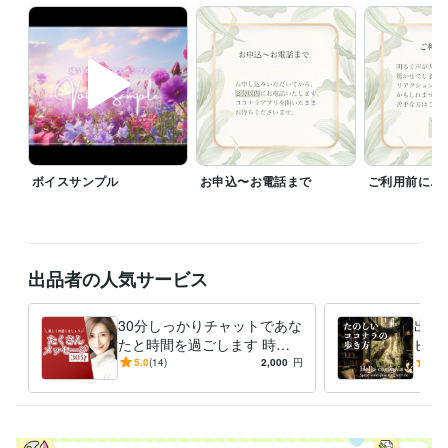
最近、田舎暮らし・畑づくりの関連情報に目がありません

比較的自然豊かな土地に生まれて、それが嫌で都会に出たのに、また田
舎に憧れている

田舎に行けばまた同様に都会を眩しく思うんでしょうね

たぶん繰り返し

とりあえず憧れたうちのいくつかは、少しずつやってみます✨

ボイスサンプル
お申込〜お電話まで
ご利用前に…
畑はすぐには難しいので、まずはシミュレーションゲームから

後年の楽しみ、大事にとっておきます

どんな時も、あなたと過ごす時間があったらそれだけで幸せいっぱい

出品者の人気サービス
一緒に笑ったり、落ち込んだりしながら...

あなたのお話をうかがう時間を楽しみにしています✨

30分しっかりチャットであな
出品
今日も一日、楽しく、気楽に、よくない時には現状維持で…乗り切って
たと時間を過ごします 時間
ビデ
いきましょう✨
いっぱい集中✨言葉であなた
コナ
5.0
(14)
2,000
円
5.0
を包み込みます♪
チャ
経験職種
ーう
マーケティング / ブランディング
経験年数 : 16年
経営・マネジメント / 経営者・CEO・COO
経営・マネジメント / 経営企画・経営戦略
経験年数 : 16年