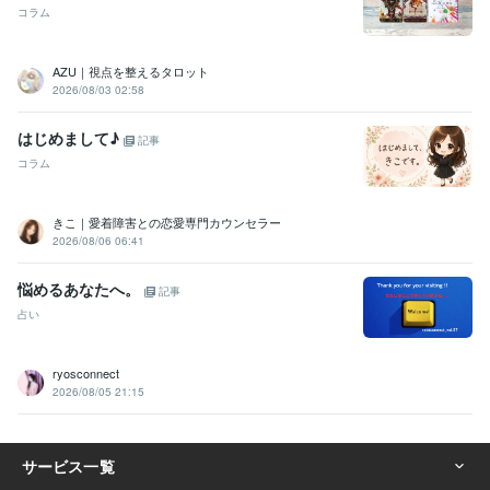
コラム
した（こればっか）。
【仕事】失敗番長の座だけは誰にも譲ったこ
とがありません。
【ココナラ】電話相談、はじめて心底よかったで
す...。
AZU｜視点を整えるタロット
2026/08/03 02:58
資格・検定
秘書技能検定2級
取得年 : 2006年
はじめまして♪
記事
日商簿記検定2級
取得年 : 2006年
コラム
販売士
取得年 : 2006年
色彩検定1級
取得年 : 2010年
電卓技能検定
取得年 : 2006年
きこ｜愛着障害との恋愛専門カウンセラー
ビジネス実務マナー検定（実務検定）
取得年 : 2008年
2026/08/06 06:41
マイクロソフト オフィス スペシャリスト（MOS）
取得年 : 2006年
悩めるあなたへ。
記事
プログラミング言語・フレームワーク
占い
HTML:20年
ビジネス・クリエイティブツール
ryosconnect
Adobe Illustrator:20年
Adobe Photoshop:20年
Adobe InDesign:13年
2026/08/05 21:15
Adobe Fresco:0年
Adobe Premiere Pro:4年
DaVinci Resolve:2年
PowerPoint:20年
Excel:20年
Word:20年
WordPress:12年
CLIP STUDIO PAINT:5年
ChatGPT:1年
その他ツール