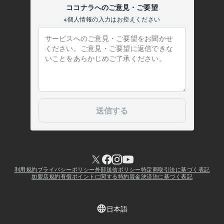
お話相手
雑談
お悩み
絶対の味方
仕事
恋愛
人生
病気
孤独
応援団
Web制作・HP作成・EC構築
ココナラ電話相談用サムネイル制作
コ
コナラアイコン制作
ココナラヘッダー画像制作
ココナラ
電話相談
サムネイル
アイコン
ヘッダー
キャッチコピー
学歴
某美術大学
2003年3月 ~ 2006年2月
某大手予備校
2002年3月 ~ 2003年2月
某公立高等学校
1999年3月 ~ 2002年2月
某公立中学校
1996年3月 ~ 1999年2月