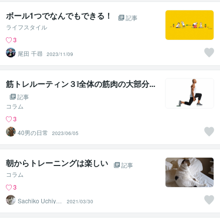
ボール1つでなんでもできる！
記事
ライフスタイル
3
尾田 千尋
2023/11/09
筋トレルーティン３❕全体の筋肉の大部分...
記事
コラム
3
40男の日常
2023/06/05
朝からトレーニングは楽しい
記事
コラム
3
Sachiko Uchiya
2021/03/30
ma