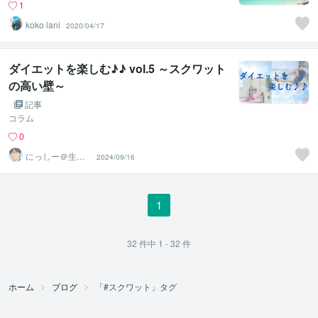
1
koko lani
2020/04/17
ダイエットを楽しむ♪♪ vol.5 ～スクワット
の高い壁～
記事
コラム
0
にっしー＠生成A
2024/09/16
I活用アドバイザ
ー
1
32
件中
1 - 32
件
ホーム
ブログ
「#スクワット」タグ