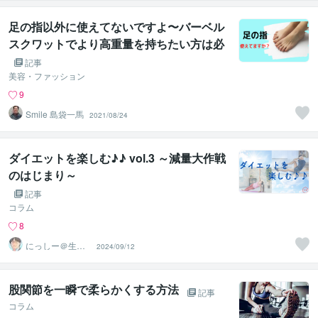
足の指以外に使えてないですよ〜バーベル
スクワットでより高重量を持ちたい方は必
見かも〜
記事
美容・ファッション
9
Smile 島袋一馬
2021/08/24
ダイエットを楽しむ♪♪ vol.3 ～減量大作戦
のはじまり～
記事
コラム
8
にっしー＠生成A
2024/09/12
I活用アドバイザ
ー
股関節を一瞬で柔らかくする方法
記事
コラム