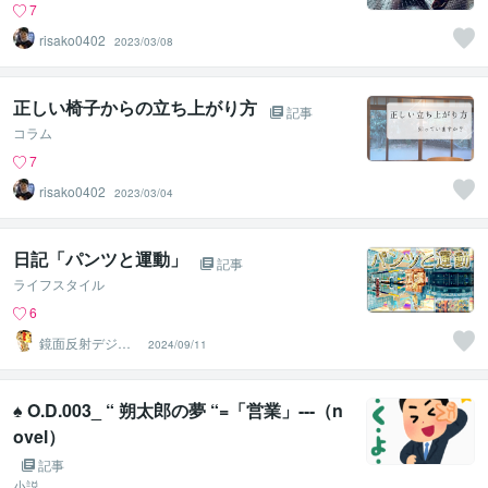
7
risako0402
2023/03/08
正しい椅子からの立ち上がり方
記事
コラム
7
risako0402
2023/03/04
日記「パンツと運動」
記事
ライフスタイル
6
鏡面反射デジタ
2024/09/11
ルアート製作所
（鈴木穣）
♠ O.D.003_ “ 朔太郎の夢 “=「営業」---（n
ovel）
記事
小説