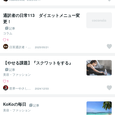
通訳者の日常113 ダイエットメニュー変
更！
記事
コラム
1
日英通訳者・ま
2025/05/21
め 通訳式トレ
ーニング開始
【やせる課題】『スクワットをする』
記事
美容・ファッション
1
世界一やさしい
2024/12/03
ダイエット指
導・愛沢博人
KoKoの毎日
記事
美容・ファッション