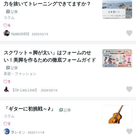
力を抜いてトレーニングできてますか？
記事
コラム
6
risako0402
2023/03/15
スクワット＝脚が太い」はフォームのせ
い！美脚を作るための徹底フォームガイド
記事
美容・ファッション
5
【On Leg Line】
2026/03/16
「ギターに初挑戦～♪」
記事
コラム
5
李レオン
2023/11/18