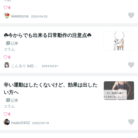
6
kkkkktorok
2024/04/20
☘️今からでも出来る日常動作の注意点☘️
記事
コラム
6
こんるり ☕紺瑠
2024/03/21
璃☕ ☘️心の休憩
所☘️
辛い運動はしたくないけど、効果は出した
い方へ
記事
コラム
6
risako0402
2023/03/18