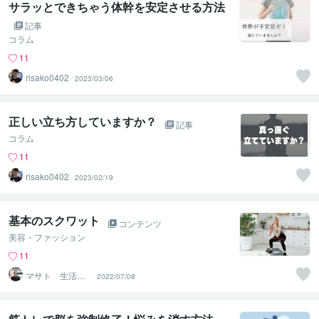
サラッとできちゃう体幹を安定させる方法
記事
コラム
11
risako0402
2023/03/06
正しい立ち方していますか？
記事
コラム
11
risako0402
2023/02/19
基本のスクワット
コンテンツ
美容・ファッション
11
マサト 生活習
2022/07/08
慣改善パーソナ
ルトレーナー