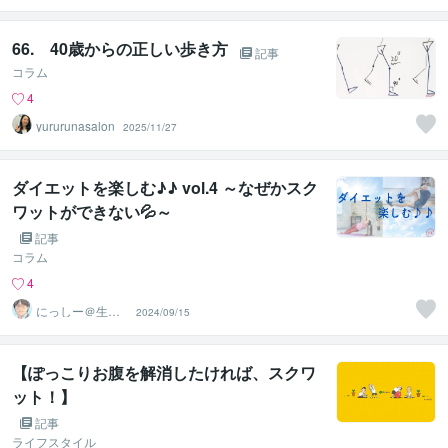
66. 40歳からの正しい歩き方
記事
コラム
4
yururunasalon
2025/11/27
ダイエットを楽しむ♪♪ vol.4 ～なぜかスク
ワットができない💦～
記事
コラム
4
にっしー＠生成A
2024/09/15
I活用アドバイザ
ー
【ぽっこりお腹を解消したければ、スクワ
ット！】
記事
ライフスタイル