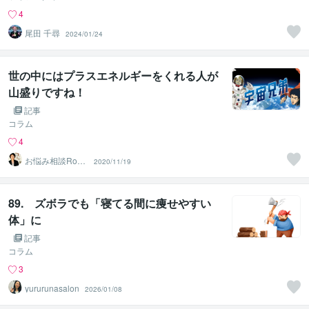
4
尾田 千尋
2024/01/24
世の中にはプラスエネルギーをくれる人が
山盛りですね！
記事
コラム
4
2020/11/19
m‪ ふわり
89. ズボラでも「寝てる間に痩せやすい
体」に
記事
コラム
3
yururunasalon
2026/01/08