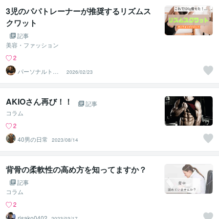
3児のパパトレーナーが推奨するリズムス
クワット
記事
美容・ファッション
2
パーソナルトレ
2026/02/23
ーナーJTタク
AKIOさん再び！！
記事
コラム
2
40男の日常
2023/08/14
背骨の柔軟性の高め方を知ってますか？
記事
コラム
2
risako0402
2023/03/17