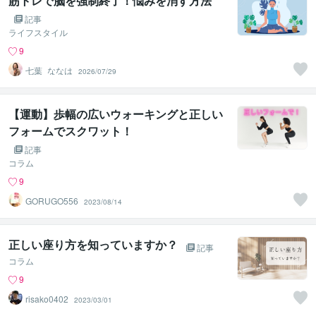
筋トレで脳を強制終了！悩みを消す方法
記事
ライフスタイル
9
七葉_ななは
2026/07/29
【運動】歩幅の広いウォーキングと正しい
フォームでスクワット！
記事
コラム
9
GORUGO556
2023/08/14
正しい座り方を知っていますか？
記事
コラム
9
risako0402
2023/03/01