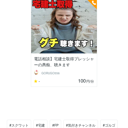
電話相談】宅建士取得プレッシャ
ーの愚痴、聴きます
GORUGO556
100
-
円
/分
#スクワット
#宅建
#FP
#気付きチャンネル
#ゴルゴ