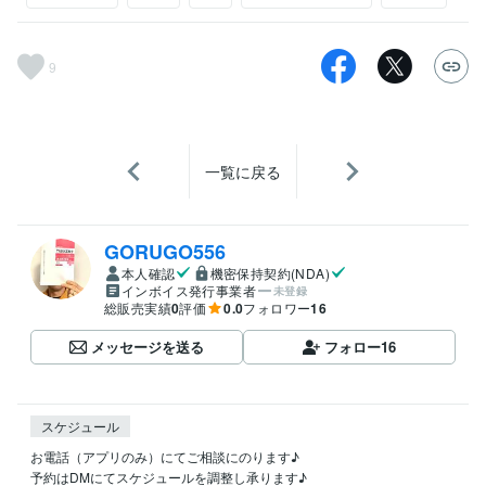
9
一覧に戻る
GORUGO556
本人確認
機密保持契約(NDA)
インボイス発行事業者
未登録
総販売実績
0
評価
0.0
フォロワー
16
メッセージを送る
フォロー
16
スケジュール
お電話（アプリのみ）にてご相談にのります♪

予約はDMにてスケジュールを調整し承ります♪
