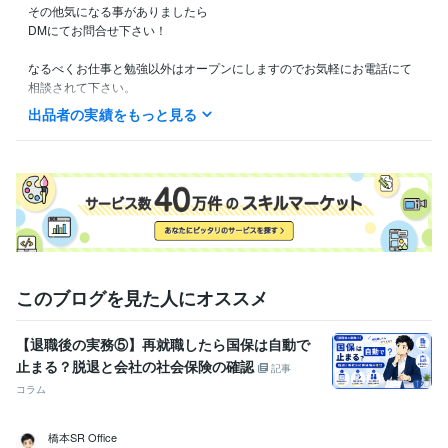
その他気になる事がありましたら

DMにてお問合せ下さい！

なるべくお仕事と勉強以外はオープンにしますのでお気軽にお電話にて
相談されて下さい。

一緒に合格を目指しましょう！

出品者の実績をもっと見る
受験生の気持ちはリベンジした者が1番分かる！

モチベーションが低下したら私が元気つけます！
資格・検定
宅建士
取得年 : 2023年
FP2級
取得年 : 2023年
得意分野
悩み相談・カウンセリング
宅建受験生との相談
このブログを見た人にオススメ
宅建
独学
寂しい
相談
勉強
【退職後の実務⑤】再就職したら国保は自動で
止まる？脱退と会社の社会保険の確認
記事
コラム
橋本SR Office