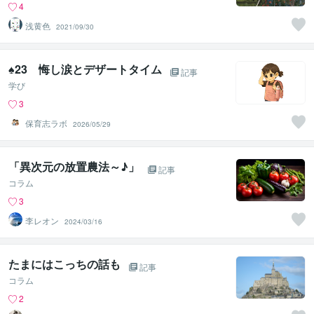
4
浅黄色
2021/09/30
♠︎23 悔し涙とデザートタイム
記事
学び
3
保育志ラボ
2026/05/29
「異次元の放置農法～♪」
記事
コラム
3
李レオン
2024/03/16
たまにはこっちの話も
記事
コラム
2