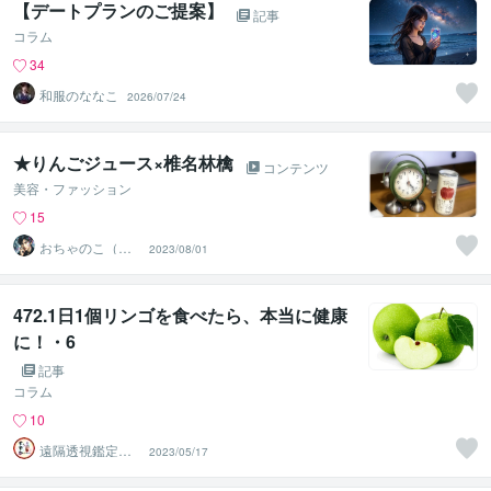
【デートプランのご提案】
記事
コラム
34
和服のななこ
2026/07/24
★りんごジュース×椎名林檎
コンテンツ
美容・ファッション
15
おちゃのこ（御
2023/08/01
茶乃子祭々）
472.1日1個リンゴを食べたら、本当に健康
に！・6
記事
コラム
10
遠隔透視鑑定
2023/05/17
師・すずか✡