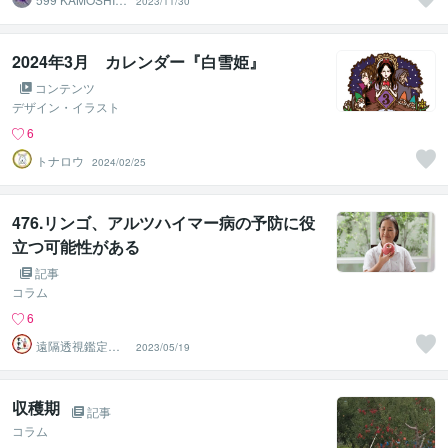
2023/11/30
A
2024年3月 カレンダー『白雪姫』
コンテンツ
デザイン・イラスト
6
トナロウ
2024/02/25
476.リンゴ、アルツハイマー病の予防に役
立つ可能性がある
記事
コラム
6
遠隔透視鑑定
2023/05/19
師・すずか✡
収穫期
記事
コラム