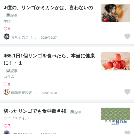
♪瞳の、リンゴかミカンかは、言わないの
記事
学び
9
おちゃのこ（御
2026/06/27
茶乃子祭々）
465.1日1個リンゴを食べたら、本当に健康
に！・１
記事
コラム
9
遠隔透視鑑定
2023/05/10
師・すずか✡
切ったリンゴでも食中毒＃40
記事
ライフスタイル
7
599 KAMOSHIK