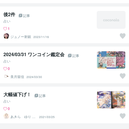
後2件
記事
占い
1
ジュノー射銀
2023/11/16
2024/03/31 ワンコイン鑑定会
記事
占い
0
美月留佳
2024/03/30
大幅値下げ！
記事
占い
0
あきら ゆり 片
2021/03/25
想い特化占い師