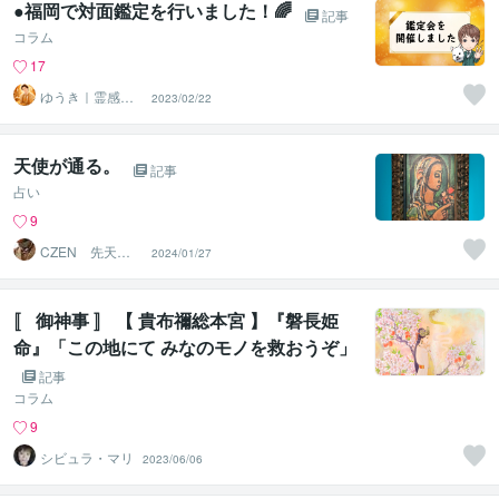
●福岡で対面鑑定を行いました！🌈
記事
コラム
17
ゆうき｜霊感霊
2023/02/22
視、ヒーラー、
魂を読み解く
天使が通る。
記事
占い
9
CZEN 先天的
2024/01/27
霊感と後天的神
秘力の導者
〚 御神事 〛 【 貴布禰総本宮 】『磐長姫
命』「この地にて みなのモノを救おうぞ」
②
記事
コラム
9
シビュラ・マリ
2023/06/06