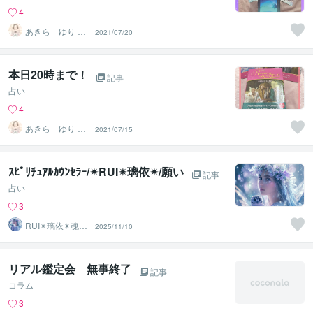
4
あきら ゆり 片
2021/07/20
想い特化占い師
本日20時まで！
記事
占い
4
あきら ゆり 片
2021/07/15
想い特化占い師
ｽﾋﾟﾘﾁｭｱﾙｶｳﾝｾﾗｰ/✴︎RUI✴︎璃依✴︎/願い
記事
占い
3
RUI✴︎璃依✴︎魂の
2025/11/10
波動リーディン
グ
リアル鑑定会 無事終了
記事
コラム
3