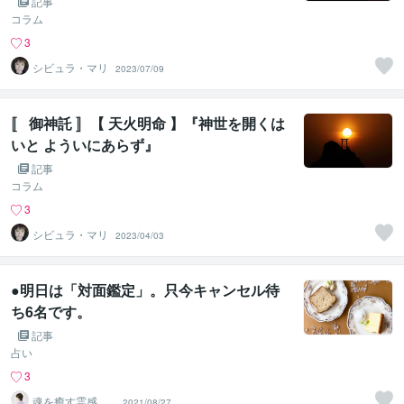
記事
コラム
3
シビュラ・マリ
2023/07/09
〚 御神託 〛【 天火明命 】『神世を開くは
いと よういにあらず』
記事
コラム
3
シビュラ・マリ
2023/04/03
●明日は「対面鑑定」。只今キャンセル待
ち6名です。
記事
占い
3
魂を癒す霊感ヒ
2021/08/27