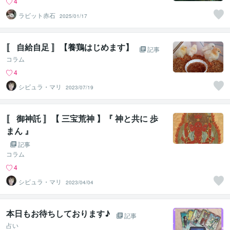
4
ラビット赤石
2025/01/17
〚 自給自足 〛【養鶏はじめます】
記事
コラム
4
シビュラ・マリ
2023/07/19
〚 御神託 〛【 三宝荒神 】『 神と共に 歩
まん 』
記事
コラム
4
シビュラ・マリ
2023/04/04
本日もお待ちしております♪
記事
占い