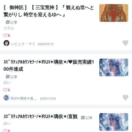
〚 御神託 〛【 三宝荒神 】『 観えぬ世へと
繋がりし 時空を迎えるゆへ 』
記事
コラム
8
シビュラ・マリ
2023/05/12
ｽﾋﾟﾘﾁｭｱﾙｶｳﾝｾﾗｰ/✴︎RUI✴︎璃依✴︎/💗販売実績1
00件達成
記事
占い
6
RUI✴︎璃依✴︎魂の
2025/10/24
波動リーディン
グ
ｽﾋﾟﾘﾁｭｱﾙｶｳﾝｾﾗｰ/✴︎RUI✴︎璃依✴︎/直観
記事
占い
6