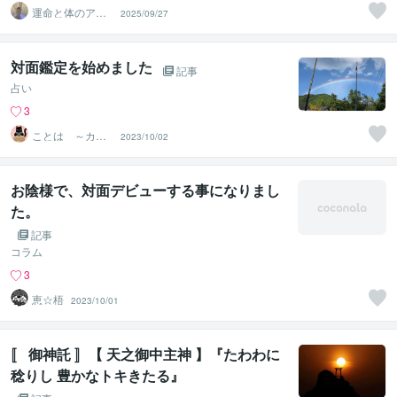
運命と体のアド
2025/09/27
バイザー 晴田
真司
対面鑑定を始めました
記事
占い
3
ことは ～カ－
2023/10/02
ド占い師～
お陰様で、対面デビューする事になりまし
た。
記事
コラム
3
恵☆梧
2023/10/01
〚 御神託 〛【 天之御中主神 】『たわわに
稔りし 豊かなトキきたる』