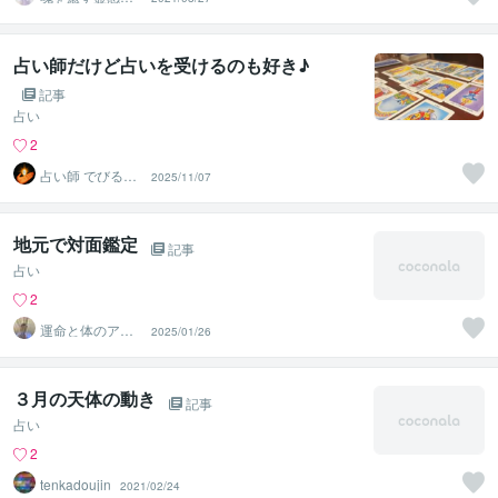
ーラー占い師
占い師だけど占いを受けるのも好き♪
記事
占い
2
占い師 でびるえ
2025/11/07
る
地元で対面鑑定
記事
占い
2
運命と体のアド
2025/01/26
バイザー 晴田
真司
３月の天体の動き
記事
占い
2
tenkadoujin
2021/02/24