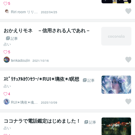
5
Riri room リリコ
2022/04/25
【デザイナー】
おかえりモネ －信用される人であれ－
記事
占い
5
tenkadoujin
2021/10/16
ｽﾋﾟﾘﾁｭｱﾙｶｳﾝｾﾗｰ/✴︎RUI✴︎璃依✴︎/瞑想
記事
占い
4
RUI✴︎璃依✴︎魂の
2025/10/09
波動リーディン
グ
ココナラで電話鑑定はじめました！
記事
占い