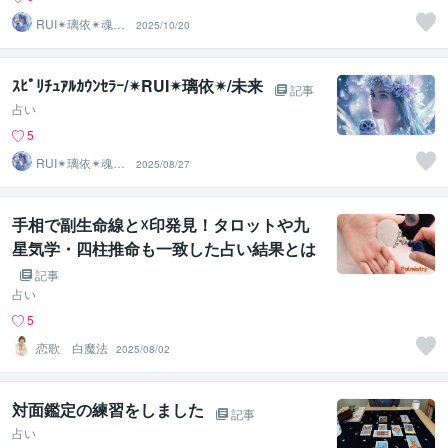
RUI✴︎璃依✴︎魂の
2025/10/20
波動リーディン
グ
ｽﾋﾟﾘﾁｭｱﾙｶｳﾝｾﾗｰ/✴︎RUI✴︎璃依✴︎/未来
記事
占い
5
RUI✴︎璃依✴︎魂の
2025/08/27
波動リーディン
グ
手相で副生命線と☓印発見！タロットや九
星気学・四柱推命も一致した占い結果とは
記事
占い
5
恋歌 白魔法
2025/08/02
対面鑑定の練習をしました
記事
占い