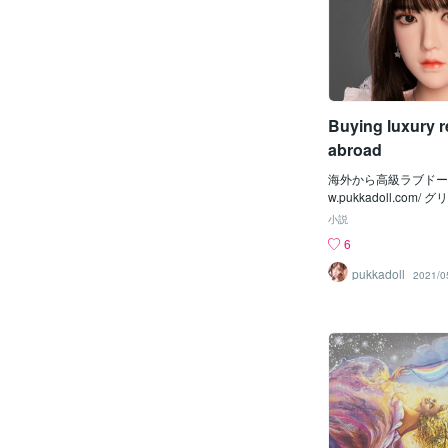
Buying luxury r
abroad
海外から高級ラブドー
w.pukkadoll.com
の懸念を提起し、子供
小説
イフ、ミャンマー軍、
6
クを主張している 緑
対し、国の公的資産投
pukkadoll
2021/0
石燃料、ミャンマー軍
ッチワイフに関連して
より多くの資金を投入
るよう要請した。 連
会で、クイーンズラン
リッサ・ウォーターズ
むアダニ企業への団体
資について、未来基金
ファエル・アーントを