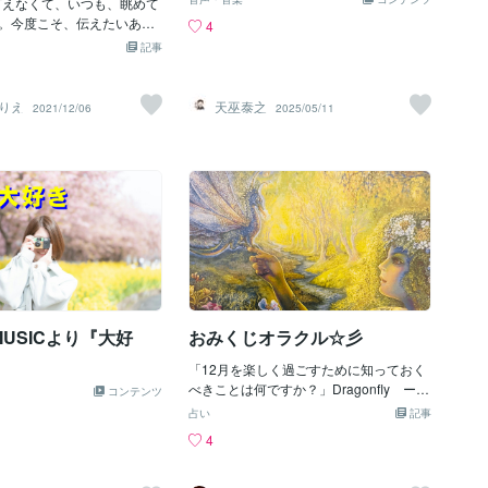
ouが言えなくて、いつも、眺めて
れがどれくらいの関係なのか以前に、ど
。今度こそ、伝えたいあな
4
こからがスピリチュアルで、どこからが
どうすればいい？「いつ
記事
心理学で、どこからか歴史だったり、宇
う。」小さなカードに願い
宙って言葉や天使や、かと言ったらいろ
んで行くのは、郵便屋さ
いろな哲学的な思想とかがひょっこり出
？嘴に挟んで飛んでいく。
りえ
天巫泰之
2021/12/06
2025/05/11
てきて、学のない私には境界がわかりま
いが溢れているんだ。寒い
せん。でもそんなところも丸っとすべて
温めながら曇りガラスに字
魅力的に思っています。沼ってしまいま
e youI love youが言えな
すね、どこから手を付けていいのか興奮
、気後してしまう僕。今度
です。例えばこちらのカードですが、陰
いあなたへの思い。どうす
と陽、男性性と女性性、昔の言い方では
いつも、ありがとう。」小
左脳と右脳ということも聞いたことがあ
を込めた。運んで行くの
ります、英語だとYIN AND YANGこの単
リング？細めの指輪？手の
語、呼び方だけで混乱いたします！受動
んでいく。あなたへの気持
性と能動性という表現もありますね。そ
なっている。寒い部屋で
のバランスが良ければ、統合とか言った
は熱くてガラスに字を重ね
りもしますね
USICより『大好
おみくじオラクル☆彡
 you年末を飾る曲は、やっぱり
！今年も沢山の愛が生まれ
「12月を楽しく過ごすために知っておく
ています。#大人のぬりえ
べきことは何ですか？」Dragonfly ー
コンテンツ
ナル歌詞
トンボLive Life to the Fullest ー 人生
占い
記事
を精一杯生きてくださいトンボは心の強
4
さや柔軟性を象徴しています。トンボは
上にも下にも横にも後ろにも飛べる数少
ない生き物です。トンボのスピリット