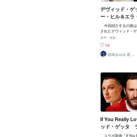
デヴィッド・ゲ
ー・ヒル＆エラ
ン、コラボの新曲“C
今回紹介するの曲は
Love Can Do”
されたデヴィッド・ゲ
ヒルとエラ・ヘンダー
音声・音楽
ションによる新曲“Crazy 
10
Do” “Crazy What L
ィッド・ゲッタにとっ
釜崎あゆみ 夜は
20時頃待機予定
ーとブライソン・ティ
ーションとなった“What 
o?”に続く新曲とな
ッド・ゲッタとベッキ
レーションするのは2
た“Remember”以来
se 1: Becky Hill] Wra
s, cover me in g
包み、金で私を覆う But nothing they cou
ld buy me made my 
の底から私を買えるものは
If You Really 
ven up on romance, t
マンスは諦めていたけ
ッド・ゲッタ 
ったの Ain’t it crazy w
会者とイギリス
の力ってすごいよね？ Craz
コラボ新曲「If You Rea