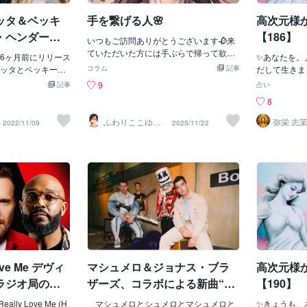
配信されたのが、去年の私の誕生日だっ
ッタ＆ベッキ
手を繋げる人🌸
高次元様
たのにも、ちょっぴりご縁を感じたりし
て＾＾✨結局、7話以降の続き見たさに、
・ヘンダーソ
【186】
いつもご訪問ありがとうございます🥀来
帰国してからNetflixに、まんまと入って
razy What
ていただいた方には手ぶらで帰って欲し
6ヶ月前にリリース
しまいました（笑）ってか、結局、3回も
✨あなたを。
くない🫶✨愛情精神でblogをお届けして
ッタとベッキー・
見てしまいました＾＾笑 お時間のある方
コラム
記事
だして生
います。お元気ですか？今日は11月22日
ソンはコラボレー
は、このドラマを見て、ぜひ、キュンキ
り 闇子の闇
9
記事
占い
ですね🧡いい夫婦の日です🌟あなたが直
What Love Can
ュンしてくださいね♪最後までお読みく
は、病みの病
8
ぐ手を繋げる人は誰ですか？彼女さんで
ove Can Do”はデヴ
ださって、ありがとうございます＾＾も
闇と病みを視
すか？奥さまですか？彼氏さんですか？
てジョエル・コリ
し良ければ、❤️をよろしくお願いしま
ふわりここゆら
弥栄 志
2022/11/09
2025/11/22
ご主人様ですか？私？、、、、、（ちょ
り❤️✨癒しタイ
ラーとのコラボレ
す！また、コメント代わりに感想を伝え
ム相談室
っと嬉しい❣️）ご家族ですか？ワンちゃ
Would You D
たい方は、以下のプロフィールからメッ
んですか？猫ちゃんですか？私達、生き
っているの。 デヴィ
セージを送ってくださると喜びます＾
物は生身なので目の前に居る方を大事に
ー・ヒルがコラボ
＾ そして、さらにモチベーションがUP
してあげて下さい💞目の前に居る方が喜
021年に発表され
します♪今日もお疲れさまでした＾＾✨＝
ぶような事ひとつでも良いからしてあげ
となっているわ。[Ver
＞ https://coconala.com/users/4175388
て下さいね💞私の好きな、カノンをベー
p me up in diamond
ココナラでは電話相談の話し相手サービ
スにした曲です🌟男性も女性も気に入っ
old ダイヤモンドで私を
スをしています＾＾✨✨17ヵ国を訪れた
て貰えたら嬉しいです💜本日出品を増や
私と海外の色んなお話をしませんか？＾
しました❣️増やして直ぐにお気に入り登
heart whole でも心
＾✨愛犬家向けサービス作りました＾＾
録して下さった方ありがとうございます
何もない I’d gi
🥀✨ユーザーもご登録ありがとうござい
Love Me デヴィ
マシュメロ＆ジョナス・ブラ
高次元様
hen I found you ロ
ます😊今日はここまで🌸*･゜ﾟ･*:.｡..｡.:
ど、あなたに出会
ラジオ局の司
ザーズ、コラボによる新曲“Le
【190】
*･'(*ﾟ▽ﾟ*)'･*:.｡. .｡.:*･゜ﾟ･*です。ありが
hat love can do? 愛
人シンガーと
ave Before You Love Me”が
とうございました(*☻-☻*)触れていって
y what love c
lly Love Me (H
マシュメロとシュメロとマシュメロと
✨きょうも、