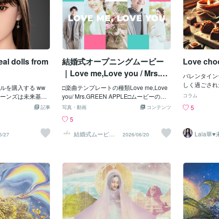
たあなたはキラキラして素敵な出会いを
スタマイズす
期が来ています。切り替えを意識するこ
コミックです
引き寄せるはずです♡Have a beautiful d
発している5
とが重要です。 今までの常識から抜け出
られます。苦
ay ♡ Emy
つの肌の色か
して、あなたの新たな可能性に気づく時
ですね。それ
詳細には、瞳
です。新たな一歩、新しいチャレンジを
愛の在り方、
色、顔の特徴
試みてください。 本当のあなたらしさが
ういうのって
シリコーン人
輝くきっかけになるでしょう。
よね。今はL
Eリアルドール www.loveindoll.com/t
eal dolls from
結婚式オープニングムービー
Love cho
（恋愛的とも
ove-doll
ノリティの人
｜Love me,Love you / Mrs.G
を解消するた
バレンタイン
REEN APPLE
がかかりすぎ
しく過ごされ
ルを購入する ww
□楽曲テンプレートの種類Love me,Love
はできないか
年恒例のチョ
/ グリーンズは未来基金
you/ Mrs.GREEN APPLE□ムービーの説
コラム
購入者がさら
も甘い香りに
のようなダッチワ
明Mrs.GREEN APPLEの楽曲『Love me,
5
記事
写真・動画
コンテンツ
専用の人型の
たそして、自
化石燃料へのリン
Love you』を元に制作した、ポップで楽
5
ニーズは物理
のですよプレ
の党は、連邦政府に
しい雰囲気の結婚式オープニングムービ
「筋肉型ダッ
別なのです！
資ファンドが、化
ーです。映像クリエイター×デザイナー
結婚式ムービーc
Lala華
5/27
2026/06/20
クで、普段は
デーは自分が
ouleur
スピリチ
、子供のようなダ
が、楽曲のビートに合わせて1フレーム単
鑑定士
中年になって
ています理由
非難した企業に、
位で映像を調整する“音ハメ”を徹底追求
いう印象を持
好きだから！
することを阻止す
しました。『Love me,Love you』の柔ら
が、うちのプ
実感する日な
邦議会での精査聴聞
かく明るいメロディに乗せて、お二人の
者です。その
のためにチョ
ド州上院議員のラ
新たな門出を祝福する多幸感あふれるム
形を購入して
いのですがバ
は、アダニ港を含
ービーに。ブラシペイントのデザインに
亡人も人形を
周りの雰囲気
の320万ドルの投
ポロライド風の写真演出を組み合わせ、
材料を購入し
の責任者であるラ
テキストカラーやフォントにもこだわっ
万端！となる
焼きました。アダ
ています。曲の流れに合わせた構成と編
食い意地を張