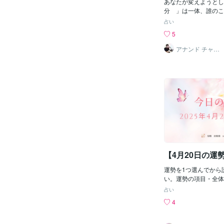
あなたが変えようとし
分 」は一体、誰のこ
を変えようとしている
占い
の「 自分 」ではな
5
何をどうしようとあな
を変えることなど出来
アナンド チャラ
ム
たが変えられるのはせ
だあなたの本性は一元
の本性は存在に属する
に属するあなたはその
ることすら出来ないだ
たではない偽りの「 
らでも見ることが出来
とが出来るすべての「
てエゴ・自我だ瞑想と
つめる練習だ瞑想とは
かを見る練習だあなた
【4月20日の運
ものｗ排除していくそ
エゴと同一化しなくな
運勢を1つ選んでから
を取り除く練習だそし
い。運勢の項目・全体
気付くこの排除してい
運・金運運勢の項目に
ではないとなぜならば
占い
ジを受け取ってくださ
てもあなたは1mmも
4
運勢タロットカード「Two 
性は変わらずそのまま
s」（逆位置）は、バ
べてあなたではないあ
が生じる、混乱、優先