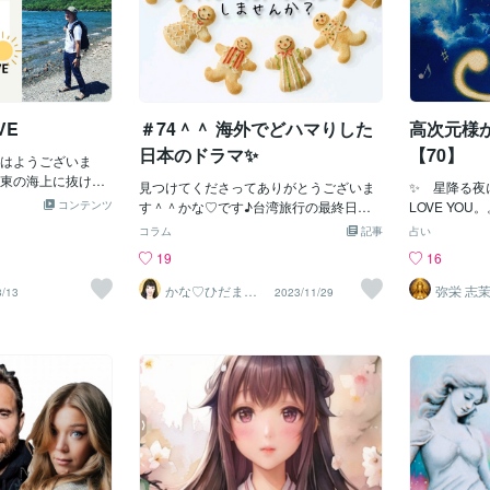
VE
＃74＾＾ 海外でどハマりした
高次元様
日本のドラマ✨
【70】
はようございま
東の海上に抜けた
見つけてくださってありがとうございま
✨ 星降る夜
しょうか❓日曜日と
コンテンツ
す＾＾かな♡です♪台湾旅行の最終日ま
LOVE Y
語りをお届けしま
で見ていた日本のドラマは、Netflixの『F
の闇は、闇の
コラム
記事
占い
N LOVEきっとだれも
irst Love 初恋』でした＾＾✨この『First
みの病み。。
19
16
ELIEVE IN L
Love 初恋』は、宇多田ヒカルが全面協力
みを視ること
しい朝をつれてくる※
し、Netflixが原案から手がけて4年かけて
かな♡ひだまり
弥栄 志
8/13
2023/11/29
E IN LOVE”あなた
セラピスト
完成させた切ないがいっぱい詰まった本
ストなど、メッセ
気度のみなぎるドラマです✨幾つもの時
いです。お返事は
間軸が交差し、初めは、大人になった2人
す😊それでは、素
とティーンエイジャーの2人のイメージが
うに✨
ちょっとかけ離れていて違和感を感じま
したが、最後までドキドキ度の高い、と
ても素敵なストーリーでした＾＾✨まず
は、大人バージョンのトレーラーです↓
そしてティーンエイジャー時代のトレー
ラー↓関係ないのですが、このドラマの