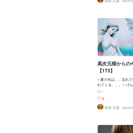
弥栄 志茉
2024/0
高次元様からの
【173】
✨夏の光は。。忘れて
れてくる。。。✨ げ
ょう。 闇子より
占い
の闇。。。闇子の闇は
6
み。。。 闇子は、人
ることができます。
弥栄 志茉
2024/0