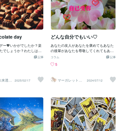
るには、メーカーが現在開
心が穏やかになるんです♡人には沢山の
が、とても大胆で考えさせ
8の顔、11の体型、および4
良い言葉をかけることが出来ても自分に
しい恋を彼らはしていたん
ら選択する必要があります.
は出来ていなかったっていう人も今日か
を乗り越えて、自分たちの
の色、髪の存在と色、爪の
ら始めてみてください。最初は照れくさ
生き方を掴んでいった。そ
、化粧など. では、これらの
いかもしれないよ＊＊けれど続けていく
、今も昔も変わらないです
形の注文者は誰ですか? TP
うちにいつも心穏やかに感謝の気持ちで
GBTという言葉もあり、性的
pe-l
過ごせる自分がいる
colate day
どんな自分でもいい♡
いえると思いますが）マイ
.html ヤン・ドンユエは、「性欲
たちにスポ
めに人形を使うのはコスト
デー💖いかがでしたか？楽
あなたの友人があなたを褒めてもあなた
て、人形を100回使うこと
たでしょうか？わたしは毎
の後輩があなたを尊敬してくれてもあな
もしれない」と感じた. 彼の
コレートレシピがあり今年
たの家族があなたの全てを認めてくれて
記事
コラム
記事
に必要としているのは、彼
心を癒されながら作りまし
もあなたがあなたを受け入れてあげなけ
5
仲間であり、彼の心理的な
分で食べる！これが贅沢な
ればHappyは中々近付いてはくれませ
的なニーズよりも大きい.
ゼントするものはこれとは
ん…スピリチュアルが好きな私が、過去
チワイフのユーザーはオタ
実は基本的にバレンタイン
にこんなお話の動画や書籍に出会った記
♥未来透視
マーガレット♡F
2025/02/17
2024/07/12
女性と接することがなく、
楽しむことを第一優先とし
憶があります。わたしたちは母親のお腹
ュアル
airy
も奥さんと結婚できないと
はただただチョコレートが
からこの世界に産まれ落ちた瞬間から心
っている人がほとんどです
年に一回チョコレート愛を
に傷穴ができるというお話。生まれてく
レイヤーの3割～4割は既婚
のです 笑普段は自分だけ
る前は母親のお腹の中で愛いっぱいの状
カップルは子供がいない. 人
コ作りとはなかなかならな
態です。それはまるで宇宙の愛に包まれ
娘として育てます. 年配の未
レンタインデーシーズンは
ている感覚そのもの。けれどこの世界に
通して精神的な支えを探し
にも後押しされて無意識に
産まれ落ちた瞬間にその傷は穴となって
ていますいつの間にか準備
ます. 大きなお尻人形 www.loveindoll
そこに空間ができるのです。それを埋め
ので面白いものですこんな
る為にわたしたちは愛を求め彷徨う♡の
っているわたしですが勿論
だそうです。決して完璧な人間などひと