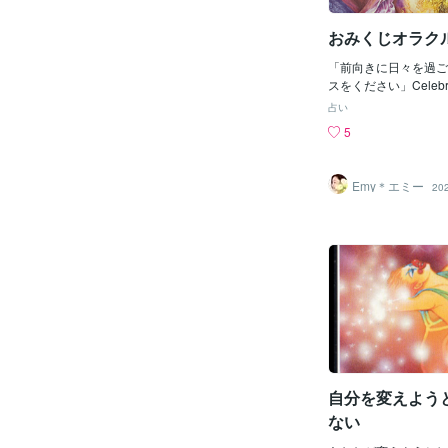
ニ港は昨年、ミャンマ
に国軍が管理する土地
おみくじオラク
する入札に勝った。 
ェクトを軍から独立し
「前向きに日々を過ご
擁護したが、ウォータ
スをください」Celebr
ーストラリア国際正義
Let Go and Have
月の報告書を参照して
占い
いて、楽しんでくださ
張した。 どのように
5
ですね！とにかく楽し
購入するか？ www.pukkad
全力で楽しむ時間を設
e-love-doll ミャ
切な人とでも自分だけ
殺害されたと考えられ
Emy＊エミー
20
を食べたり好きな音楽
ぐさい軍事クーデター
心配事や不安なことは
ります。アーント博士
いて楽しいことで前向
ファンドに代わってそ
すよ♡ まずは頑張っ
いる米国企業がアダニ
労って力を抜いてください
に「引き受けた」と述
eautiful day ♡ Emy
は、投資するすべての
または理解することが
るとは考えていません
は言いました。「私た
200億ドルを超える
て投資することです。
自分を変えよう
ない