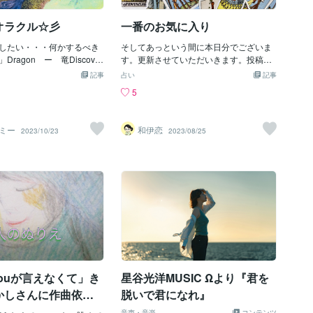
ることも大好きですよ！チ
りもいないことを魂の深い部分ではなん
かケーキとかスイーツって
となくでも感じながらわたしたちは自分
オラクル☆彡
一番のお気に入り
るだけで幸せな気持ちにな
という完璧な〇（丸）を目指します。そ
だから、ついラッピングに
したい・・・何かするべき
の空いてしまった空間を何とか埋めよう
そしてあっという間に本日分でございま
いますチョコレートの量に
ragon ー 竜Discover
と他者にそれ（愛）を求めるのです。あ
す。更新させていただいきます。投稿に
ングやけに豪華！！！とな
rage ー 勇気を奮い起こして
る時は家族に…ある時はパートナーに…
手間取っていたら日付が変わっておりま
記事
占い
記事
ともあるくらいです 笑従
勇気と強さと不屈の精神の
ある時は友人に…けれど中々その傷を埋
した！使用デッキのご紹介です。わいこ
5
インデーの概念も素敵人に
つも頑張っているあなたを
めることは難しい。そうです…他者も
いの一番お気に入りでございます！TRU
ントとしてとても趣深いも
れています。きっと素晴ら
又、完璧ではない人間だからです。それ
E LOVE ORACLEでございます。私が持
では恋人というワードだけ
いうちに起こるはずです！
でもあなたの心の欠けを埋めるいちばん
っているのはピンクの箱で、可愛いで
エミー
和伊恋
2023/10/23
2023/08/25
な人間関係における感謝の
て最高に楽しいと思える近
シンプルなメソッドがあるのです。それ
す。時々改定されて装丁とかが変わるみ
れる日ですね本命、義理チ
的にイメージして過ごして
は SELF LOVE（ 自己愛）です♡自分で
たいですね。このカードのふちがピンク
コ義務ではなく贈りたい人
。わくわくする気持ちを
自分を愛していなければどんな言葉も、
でないカードを使用している方もいらっ
る(お返しを求めずに！ちょ
くださいね♡Have a bea
どんな状況も受け入れることができない
しゃいました。メッセージがまた素敵で
つつ！)これがこのイベント
 Emy
のです。今までいろんなことがあったね
ございます。わいこいは英語は訳せませ
かも知れません勇気を出し
＊＊＊それでもあなたは今こうして生き
んので、グーグルのカメラにお任せする
皆様に愛の倍返しを感じら
ているそれだけでもう本当にあなたは素
というのを最近覚えまして、スマホでパ
とをお祈りしております
晴らしい✨Fairy はそう囁いてくれていま
チパチ何度も撮影しています。結構きれ
すよ♡♪どんな自分だっていい良い時も
いな日本語に一瞬で翻訳してくれて、便
悪い時だって全部丸ごと自分を認めてあ
利でございます。まだ使用したことない
げよう受け入れてあげよう今を生きてい
って方はぜひ、カードは解説書が英語だ
るあなたは本当
けってこと多いですね。タロットカード
e youが言えなくて」き
星谷光洋MUSIC Ωより『君を
と、オラクルカードといいますと、スピ
かしさんに作曲依頼
脱いで君になれ』
リチュアルな要素や、心理学的な要素も
。
がっつり絡んできたりするんですね。ど
音声・音楽
コンテンツ