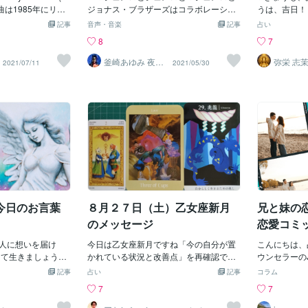
ね❣️↓✨🥀😊
公開
はクレイジー [Chor
」は同曲は1985年にリリ
ジョナス・ブラザーズはコラボレーショ
うは、吉日！
omeone tell me wha
ニー・ヒュースト
ンによる新曲“Leave Before You Love M
ょう。 闇
記事
音声・音楽
記事
占い
o me? 何が私に起こって
I know」を元に作ら
e”が公開されている。 “Leave Before You
の闇・・・闇
8
7
e my oxygen, n
曲を聴いたときに
Love Me”はジョナス・ブラザーズにとっ
み・・・ 闇
reathe あなたは私の酸
ィーだからデビット
て2021年にリリースされた初めての楽曲
ることができ
釜崎あゆみ 夜は
弥栄 志
2021/07/11
2021/05/30
20時頃待機予定
吸
ってたのよねーWh
となっている。キャッチーで雰囲気のあ
はいい曲をたくさん出して
る「Leave Before You Love Me」は、
らない人にも聴い
「君が僕を愛する前に、去らなければな
ーカルを担当して
らない」別れとハートブレイクを描く。8
ンは、「ホイット
0年代が蘇る疾走感溢れるノスタルジック
曲は、僕と妻にと
なメロディが心を離さないポップ・ナン
なりの新しいスト
バーになっている。驚きの組み合わせで
ことはとても自然
すわ。MarshmelloとJonas Brothers。こ
。ずっと一緒に仕
の組み合わせには驚きました。以前から
たデヴィッド・ゲ
MarshmelloはJonas Brothersとコラボす
のは本当に嬉しい
る的な発言をしていたらしいですが、ま
今日のお言葉
８月２７日（土）乙女座新月
兄と妹の
いるオンラインゲ
さか本当に実現するとは思ってませんで
やってみるわよ୧꒰*
したわI see you calling I didn't wanna lea
のメッセージ
恋愛コミ
登録忘れずにね！♥ハ
ve you like that It's five in the morning, ye
Kよん。(୨୧ ❛ᴗ❛)
人に想いを届け
ah, yeah A hundred on the dash 'Cause
今日は乙女座新月ですね「今の自分が置
こんにちは、
して生きましょう。
my wheels are rolling 君が誰かに電話を
かれている状況と改善点」を再確認でき
ウンセラーのJ
の闇は、闇の
してる こんな感じに君を置き去りにした
る日とのことです。今日はルノルマンカ
回ほどプール
記事
占い
記事
コラム
病みの病み。。。
くはなかった 気づいたら朝の5時になっ
ードを9枚使用していきます。 過去
公共のプール
7
7
病みを視ることが
てた 全力で走ってる 僕のホイールが回り
「鍵」「庭園」「時計」 現在「棺」「太
してとても泳
続けているんだAin't taking my foot off the
陽」「鎌」 未来「イカリ」「魚」「星」
ています。私