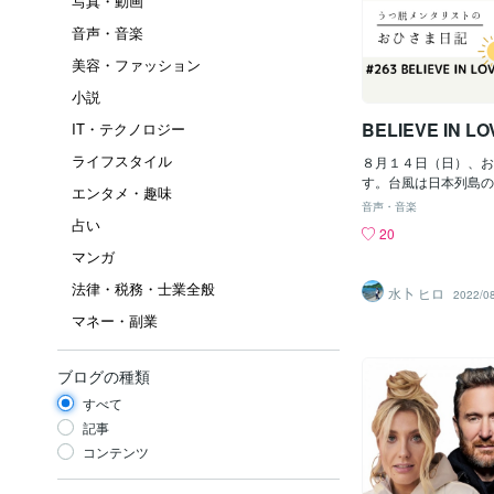
写真・動画
音声・音楽
美容・ファッション
小説
BELIEVE IN LO
IT・テクノロジー
ライフスタイル
８月１４日（日）、お
す。台風は日本列島の
エンタメ・趣味
模様ですが、ご無事で
音声・音楽
いうことでギター弾き
占い
20
す。👇 BELIEVE I
マンガ
が悲しみの夜をかかえてるB
OVE夜はかならず新
法律・税務・士業全般
水卜 ヒロ
2022/0
LINDBERG “BELIEV
マネー・副業
のお好きな歌やリクエ
ージいただけたら嬉し
必ずさせていただきま
ブログの種類
敵な一日となりますよ
すべて
記事
コンテンツ