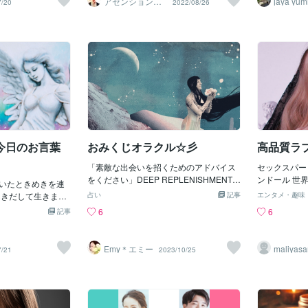
アセンションナ
jaya yu
7/20
2022/08/26
ビゲーター和（K
gas And it only took the one night To see
TAROT OF WHITE CATS 「カップ
プールでもけ
azu）
the end of the line S
の２」正位置 ボイジャータロット 「LOV
のですが泳ぎ
E」（愛） 龍神カード 「兆龍」（自分ら
ンガがありま
しく生きるための兆し） ルノルマンカー
恋愛コミック
ド9枚使用時には、中心にあるカードが一
里中満智子さ
番重要なメッセージになります。 今回は
作品のヒロイ
「太陽」ですね。 気持ちを新たにして、
ね。高校のク
前向きに進むことができるでしょう。過
当だったんで
去を手放して、前を向いて歩くイメージ
りオリンピッ
です（時間、鎌） あなたの中の封印は、
くわけなんで
既に解かれています（鍵） 終わりと始ま
クラブで、あ
今日のお言葉
おみくじオラクル☆彡
高品質ラ
り（棺） 大勢の人の中で、あなたは輝く
すね。それで
ことができるでしょう（庭園、太陽） 未
し合うような
「素敵な出会いを招くためのアドバイス
セックスパー
来は希望に満ちています。豊かさと安定
でだとただの
をください」DEEP REPLENISHMENT
ンドール 世界の成人向け製品の70%は中
いたときめきを連
を手に入れることができるでしょう（イ
ど、実はこの
ー 心を満たすRetreat. Rest. Be held.
国で生産され
んきだして生きまし
カリ、魚） 不要なもの（物・者）を断ち
占い
記事
その驚愕の事
エンタメ・趣味
ー 静養・休息・癒しまずはあなた自身
の1つです。
 闇子の闇は、闇
切り、手放すことで、より導きの力は強
むのですが、
6
6
記事
の心を満たしましょう。何か幸せな気持
しく、足が長
、病みの病
くなります（鎌、星） 気の合う仲間や、
繋がった兄妹
ちになれることをやってみましょう。あ
大きく、肩幅
の心の闇と病みを視
パートナーと共に協調していくことがで
実。その気持
なたの心の泉が満たされていなければ、
シーでグラマ
きるでしょう。 相手を支配することをや
供はつくらな
Emy＊エミー
maliyas
7/21
2023/10/25
体は本能的に外の世界にそれを求めてし
癒しにもなり
01
めて、無条件の愛で繋がってください。
て一緒に歩い
まいます。あなたが自分の足元を確保せ
姿です。愛好
宇宙から降り注がれる愛を、受け入れれ
兄と妹、出生
ず、きちんと世話をしていないからで
や妻のイメー
ば受け入れるほど、人を愛せるようにな
はポピュラー
す。あなたの心を満たすものであなたの
住んでいるか
ります。「兆龍」は変化の兆しを告げる
人でハッピー
魂に栄養をあげてくださいね。満たされ
www.lovei
存在です。 あなたの成長段階が変わる時
へ』は実の兄