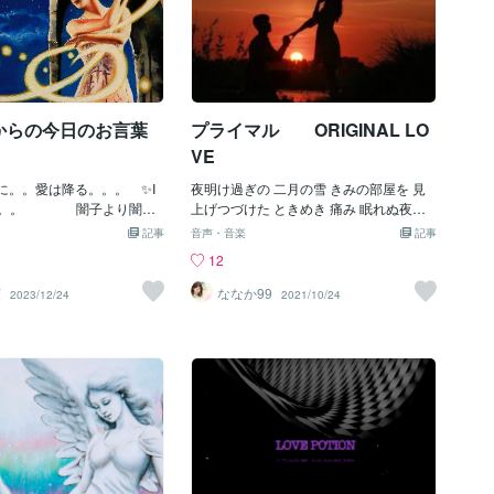
からの今日のお言葉
プライマル ORIGINAL LO
VE
に。。愛は降る。。。 ✨I
夜明け過ぎの 二月の雪 きみの部屋を 見
OU。。。 闇子より闇子
上げつづけた ときめき 痛み 眠れぬ夜の
闇。。。闇子の病みは、病
過ごし方を 初めて知った きみにいつまで
記事
音声・音楽
記事
。闇子は、人の心の闇と病
も見とれたい 何もいらないよ きみを愛し
12
ができます。
てるよ 心の底から 愛はいのちよりも前に
あるから Woo Woo Woo Woo Woo エデ
茉
ななか99
2023/12/24
2021/10/24
ンの歌 春に咲く花 抱えきれない 大きな
気持ち 瞳を 揺らせて 終わらない愛を知
りたいのと きみは言った きみにいつまで
も見とれたい 何もいらないよ きみを愛し
てるよ 心の底から 愛はふたりのあとにも
残るから きみにいつまでも見とれたい 何
もいらないよ きみを愛してるよ 心の底か
ら 愛はいのちよりも前にあるから Woo
Woo Woo Woo Woo☆～オススメ理由～
☆この曲を聞いていた当時、私は思春期