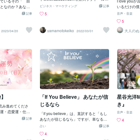
ているその「 自
I love y
るやるべきことをやり、自分にも他人に
安全ですか？リアルドール業界は、元々
となのか？あなた
ビジネス・マーケティング
記事
いるだけの僕
も優しくしてくださいね♡Have a beautif
存在していた暗い過去を考えると、近
のもまたもう一つ
たへの思い。
5
記事
音声・音楽
ul day ♡ Emy
年、途方もなく成長しています。ハワー
いのか？あなたが
も、ありがと
5
ド・スターンが本物そっくりのセックス
たは「 自分 」
を込めた。運
人形の買収を開拓したので、これらのプ
ない絶対にだあな
ん？小さな鳥
yamamotokeiko
大人のぬ
2023/04/20
2022/03/01
レジャーリアルラブドールは単純なイン
いぜいエゴの一つ
あなたへの想
フレータブルからヒューマノイドシリコ
性に属するあなた
部屋で、手を
ーンセックスドールとTPE等身大ラブド
あなたの本性は神
を書いた。I lov
ールになりました。これらの幸せなダッ
「 自分 」を見
くて、いつも
チワイフはタブーと見なされるだけでな
があなたにはあな
こそ、伝えた
く、公の場でセックスについて話すこと
自分 」ならいく
ればいい？「
についての汚名もあります。しかし、
るあなたに見るこ
さな箱に願い
人々はこれらのリアルドールを受け入れ
 自分 」はすべ
は、僕。イヤ
るようになり、世界的な販売の急増は、
はあなた自身を見
中に隠して飛
これらの素晴らしいセックス人形が社会
あなたではない誰
ちは隠せなく
的に受け入れられていることを示してい
に見えるあらゆる
も、心のうち
ます。これらのリアルラブドールは何年
勢】
「If You Believe」 あなたが信
星谷光洋M
うするとあなたは
た。I love
にもわたって改良されており、今ではあ
る瞑想とは同一化
ラブソング！
じるなら
き』
読み進めてくださ
なたと会話を続けることができるセック
てやがてあなたは
ることを願っ
運・恋愛運・仕事
スドールもあります。すばらしい！さ
音声・音楽
る者はすべて自分
「if you believe」は、直訳すると「もし
＃歌＃オリジ
合わせてメッセー
て、これらの等身大ラブドールは暗号化
その自分を排除し
記事
あなたが信じるなら」ですが、単なる
4
いね。4月20日の
されており、さまざまな状況に適切に反
減らないあなたの本
「もしも」の話ではありません。それ
占い
記事
of Pentacle
応できるようにする特別なスマート機能
だ変わるものはす
は、あなたの信念が現実を創り出す、と
4
ランスを崩す、無理
を備えています。実際、ダッチワイフの
なたの内側で変わ
いう力強いメッセージなのです✨自分自
順位のつけられな
人気は主に、1990年代に本物そっくりの