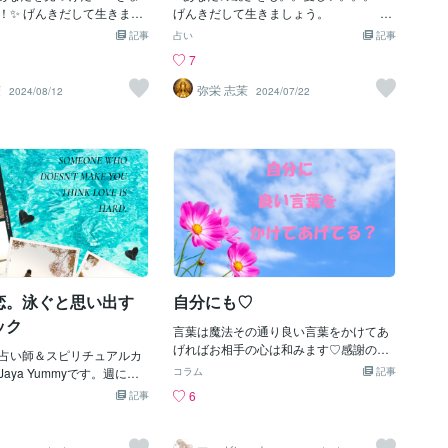
！✨ げんきだして生きまし
げんきだして生きましょう。
子より 闇子の闇は、闇
闇子より 闇子の闇は、闇の闇。。。闇子
記事
占い
記事
子の闇は、病みの病
の闇は、病みの病み。。。 闇子は、人の
7
子は、人の心の闇と病みを視
心の闇と病みを視ることができます。
ます。
茉
弥栄 志茉
2024/08/12
2024/07/22
恋。泳ぐと思い出す
自分にも♡
ック
言葉は魔法その通り良い言葉をかけてあ
げればお相手の心は和みます♡感謝の言
占い師＆スピリチュアルカ
葉励ましの言葉労いの言葉その他もいろ
aya Yummyです。週に一
コラム
記事
いろな場面がありますね＊＊＊この世界
に通ってます。近所にある
6
記事
は波動の世界でもあるから良き言葉はポ
なんですが、清潔で広々と
ジティブエネルギーとしてすべてに作用
ぎやすいプールで気に入っ
するんです。それはなんとなくでも皆さ
は泳ぐのが好きで、海でも