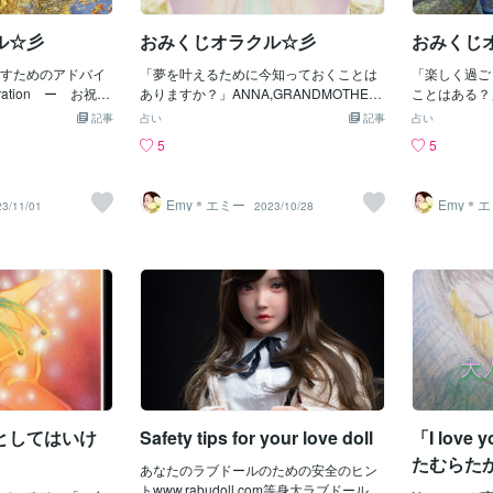
ーの首都ヤンゴン
集、ラストのカウントダウンにより、会
プレゼントす
に港を建設し運営
場全体が一体化することを目指しまし
ョコレートと
ル☆彡
おみくじオラクル☆彡
おみくじ
アダニはこのプロジ
た。新郎新婦入場への期待感を生み出
何だか目にす
ていると主張して
し、会場全体が祝福の雰囲気で満たされ
すためのアドバイ
「夢を叶えるために今知っておくことは
りませんか？
「楽しく過ご
ーズ上院議員はオ
ること間違いなしのオープニングムービ
ation ー お祝い
ありますか？」ANNA,GRANDMOTHER
も拘ってしま
ことはある？」D
ジャーナルからの3
ーです。・写真：56枚・動画：16か所
 Fun ー 肩の力を抜
OF JESUS ー キリストの祖母アンナS
対してラッピ
Your Cou
そうではないと主
記事
（写真に変更可）・コメント：2か所※楽
占い
記事
占い
いもう、そのまま
eeding the light. Laying foundations. Divi
ってしまうこ
ください竜は
等身大ラブドールを
曲テンプレートを元に、写真・動画・コ
5
5
いことを見つけて
ne plan. ー 光を照らす・基礎を敷
来のバレンタ
象徴です。い
oll.com/life-siz
メントを差し替えて制作します。□ムービ
けてください！大
く・神の計画キリストの祖母アンナはひ
愛を贈るイベ
導き守ってく
ンマーは、800人以上が
ーの長さ・2分13秒※ムービーの前後に5
でも美味しいもの
っそりと奉仕の人生を送ってきた女性で
のですね現代
しいことが近
ている2月の血なま
秒間の黒画面を挿入します。□ムービーに
Emy＊エミー
Emy＊
23/11/01
2023/10/28
で踊ったり、、、
す。そして新しい世界を夢見ながら努力
ではなく様々
あなたにとっ
以来混乱状態にあ
使用する情報・結婚式の日付：例）2025.
ひとまず置いてお
してきた人たちを象徴しています。人に
意にも活用さ
い未来を具体
は、フューチャー
07.07・新郎さまの下の名前（ローマ
きになっていけま
はそれぞれがそれぞれの役割をもってい
ョコ、友チョ
みてください
の投資を管理して
字）：例）TAKUYA・新郎さまの誕生
ているあなた自身を
ます。誰かの役割が他の人の役割よりも
に想いを込め
日々持っていて
港と話をするため
日：例）1996.05.05・新郎さまの出身
ね♡Have a b
価値があるわけではありません。”夢に向
っとは期待し
utiful day ♡
べた。 「私たち
地：例）OSAKA・新婦さまの下の名前
かい頑張っている”役割だとするならば、
の想いの趣旨
国の地政学を調査
（ローマ字）：例）AI・新婦さまの誕生
そんなあなたを見て私も頑張ろうと勇気
て愛を伝えた
私たちの役割であ
日：例）1997.03.03・新婦さまの出身
が出る人もいるでしょうし応援してくれ
れるときがこ
」とアーント博士
地：例）HOKKAIDO・新郎新婦さまのお
る人もいるでしょう。孤軍奮闘している
ちの仕事は、現在2
住まい：例）TOKYO□ムービーの構成下
方もいると思いますが人は必ず誰かに何
資産を連邦に代わっ
記を参考に写
かに影響します。夢に向かって頑張って
いるあなたを支えてくれる人や物事への
としてはいけ
Safety tips for your love doll
「I lov
感謝を忘れず、またご自身も人を助けた
たむらた
り喜ばせたりすることが大切です。夢の
あなたのラブドールのための安全のヒン
しました
種を蒔いている時期と思って目の前にあ
トwww.rabudoll.com等身大ラブドールは