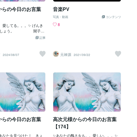
で、聞いた瞬間からキュンキュンしてい
からの今日のお言葉
音楽PV
ました。大した恋愛もしてないのに意味
もあんまりわかってないのに・・・笑今
写真・動画
コンテンツ
になって聞き返すと、また格段にい良い
8
。愛してる。。。✨ げんき
曲です。大人になって、色んな事がわか
きましょう。 闇子よ
る今、やっぱり好きですね。うっとりし
は、闇の闇。。。闇子の闇
っちゃいます。カバーは結構されている
記事
み。。。 闇子は、人の心の
ので若い方も知ってるかな？知らない方
ることができます。
は寝る前にでも好きな人を思い浮かべて
聞いてくださいね( ･ᴗ･ )♡
茉
元禄源
2024/08/07
2021/09/22
からの今日のお言葉
高次元様からの今日のお言葉
【174】
あなたを見つけた！ きょ
✨あなたの醜さをも。。愛しい。。。✨