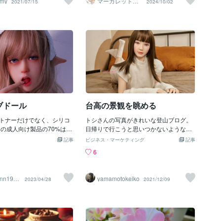
mmy
マーガレット♡F
2021/07/15
2024/10/02
ん感じていますよね❣けれどちょっと待
airy
っこうガツガツ泳いじゃう
って‼そんな素敵なエネルギー✨を自分に
ながら、いつも思い出すマ
もかけてあげていますか？「いつも頑張
す。恋愛マンガ……とある
っていて偉いよね、私」「ここまでやれ
ですね。大御所マンガ家、
たんだよ、スゴイ」「１人で良く頑張れ
んの作品、『彼方へ』この
たね」優しくて真面目な人ほどそれが当
ンは水泳をやってるんです
たり前と思ってしまう。いっぱいいっぱ
ラブだったかな、最初は適
い頑張っているのに自分には「もっと頑
す。が、だんだん真剣にな
張れ」って言ってしまう。それを続けて
クを目指すようになってい
いたらあなたの心も身体もある日、言う
すけど。。。それは、同じ
ことを聞いてくれなくなってしまうん
る先輩に恋するからなんで
だ。Self Love自分に優しくね♡いつも一
ブドール
台高の景観を眺める
二人は苦難を乗り越えて愛
緒にいてくれる唯一の相棒だよ私は今迄
るわけです。まぁ、ここま
トナーだけでなく、シリコ
本当にコレをしてこなかったのです。そ
トシさんの写真がきれいな登山ブログ。
青春恋愛マンガなんですけ
してつらい日々を長く過ごしてしまいま
日帰りで行こうと思いつかないような山
先輩、ヒロインの異母兄。
ており、リアルドールもそ
した。けれど自分を愛することを心掛け
にも、日帰りで登っています。なかなか2
実を知って、ふたりは苦し
記事
ビジネス・マーケティング
記事
 実在の人物よりもさらに美
ることをしていたら自然と出ていたので
日間時間が取れない方は参考にしてみて
最終的には、「たとえ血の
6
く、ウエストが細く、胸が
すこんな言霊さんが＊＊＊♡「みっこは
は。■ブログURLはコチラrabudoll.comA
でも愛し合う気持ちは真
が狭く、顔が小さく、セク
偉いよ、こんなにいつも頑張って」「あ
mountaineering blog with beautiful pictur
ちに嘘はつけない。ただ子
ラスでありながら、純粋で
りがとう、体さん、あなたのおかげで頑
es of Toshi. I also climb mountains that I c
い。私たちは彼方へ向かっ
ann1996
yamamotokeiko
2023/04/28
2021/12/09
、多くの男性の夢のような
張れました」「今日は何もせずゆっくり
an't think of on a day trip. If you don't hav
ていく」うーん、すごい。
家。 必要がある限り、恋人
休もう」まだまだ沢山の自分への労いの
e enough time for 2 days, please refer to
の秘密とか、そういうお話
ジはシリコンドールの体に
言葉や感謝の言葉をかけることができた
it.■ Click here for the blog URL
で、たいがいは結局実は他
もしれません. リアルドール
自分がいました。そしてその言葉を聴い
エンドなんですが、『彼方
ndoll.com/ シリコンドールをカ
ているもう一人の自分が とても喜んで
妹でエンディング。昭和の