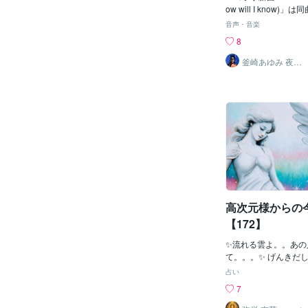
コラボ！
an do 愛にできること
ow will I know)
us: Becky Hill] Can s
ースされた、ホイット
音声・音楽
t is happening t
ンの楽曲「How will 
8
るのか誰か教えて？ You’r
れた曲だった。最初に
ow I can finally b
Houseっぽいメロデ
釜崎あゆみ 夜は
20時頃待機予定
素、今ようやく私は呼
ちゃんには珍しいと思
itney Houston
るので、この機会に知
てほしいわ♪同曲のボ
いるジョン・ニューマ
ニーの名曲であるこの
って特別な曲です。僕
ーリーと感情を加える
なことだと感じました
事をしたいと思ってい
ッタとコラボが出来る
高次元様からの
です。とコメントして
イバーのリピート割も
【172】
´꒳`*꒱૭✧お気に入り
ートマークが赤になればO
✨流れる雲よ。。あの
✧ ブログの♥マークもぽっちとしてねー꒰
て。。。✨ げんきだ
◍ᐡ人ᐡ◍꒱
闇子より 闇子
占い
闇。。。闇子の闇は、
7
闇子は、人の心の闇と
できます。