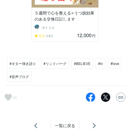
５週間で心を整える⭐うつ脱効果
のある交換日記します
水卜 ヒロ
12,000
5.0
円
(131)
#ギター弾き語り
#リンドバーグ
#BELIEVE
#in
#love
#音声ブログ
20
一覧に戻る