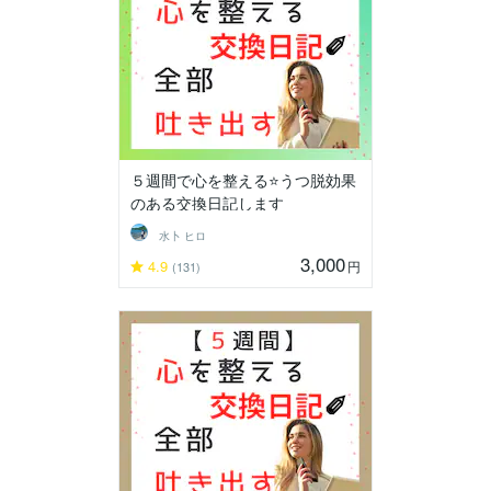
５週間で心を整える⭐うつ脱効果
のある交換日記します
水卜 ヒロ
3,000
4.9
円
(131)