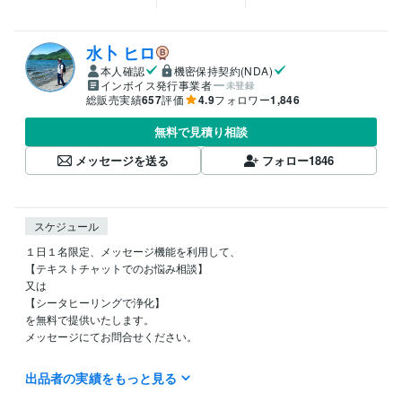
水卜 ヒロ
本人確認
機密保持契約(NDA)
インボイス発行事業者
未登録
総販売実績
657
評価
4.9
フォロワー
1,846
無料で見積り相談
メッセージを送る
フォロー
1846
スケジュール
１日１名限定、メッセージ機能を利用して、

【テキストチャットでのお悩み相談】

又は

【シータヒーリングで浄化】

を無料で提供いたします。

メッセージにてお問合せください。

出品者の実績をもっと見る
ご質問・ご要望などはぜひメッセージでお寄せください。
