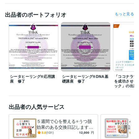
ココナラブログ不定期で更新中です♪

毎日チェックしていますので、最短1時間以内どんなに遅くとも24時間
出品者のポートフォリオ
もっと見る
以内にはお返事させていただきます！

☆電話相談の予定☆

夜19時前後に対応可能、深夜帯は対応不可のことが多いです。

（メッセージにてお問い合わせいただければ、細かい時間設定をお打ち
合わせの上、「待機中」に設定させていただきます）

（電話相談の「予約」は、毎時「00分」または「30分」しか受付できま
せんのでご注意ください。例えば10時10分とか、22時45分といったご予
約はできないシステムになっております。10時や22時30分という形での
ご予約となってしまいます。事前にダイレクトメッセージでお問い合わ
シータヒーリング®応用講
シータヒーリング®DNA基
「ココナラで
せいただければ、細かい時間設定で「待機」することも可能です）

座 修了
礎講座 修了
を成功させる
ック」の出版
※下記のリンクより、無料登録して電話番号認証するとココナラより100
0ポイントプレゼントされます。

よかったらご活用ください。

出品者の人気サービス
https://coconala.com/invite/4F26V
経験職種
５週間で心を整える⭐うつ脱
４週
ライフスタイル・その他 / 占い師
経験年数 : 1年
効果のある交換日記します
談・
ライフスタイル・その他 / カウンセラー・コーチ
経験年数 : 20年
【通常版】気持ちを吐き出
『対
5.0
(131)
12,000
円
5.0
ライフスタイル・その他 / その他
経験年数 : 2年
す、習慣化❗
派』