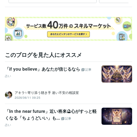
サブ
職歴
社会福祉協議会
2002年4月 ~ 2004年12月
障害者就労支援機関
2005年1月 ~ 現在
ココナラ
2018年12月 ~ 現在
Kindle
2021年2月 ~ 現在
stand.fm
2021年4月 ~ 現在
シータヒーリング®︎
2023年3月 ~ 現在
このブログを見た人にオススメ
受賞歴
ココナラプラチナランク45か月継続
「ココナラカウンセラーの出品
術」
「ココナラで相談サービスを成功させる出品ワークブック」
Ki
「if you believe」あなたが信じるなら
記事
ndle オークション・eコマースランキング１位
Kindle 小規模ビジネ
占い
スに関する電子書籍ランキング１位
資格・検定
アキラ✨寄り添う聴き手 迷い不安の相談室
ホームヘルパー2級養成研修修了
取得年 : 2002年
2026/06/11 09:25
社会福祉士
取得年 : 2006年
精神保健福祉士
取得年 : 2012年
「In the near future」近い将来🔮心がすっと軽
ストレスチェック実施者養成研修修了
取得年 : 2016年
くなる「ちょうどいい」も...
記事
普通自動車運転免許
取得年 : 2000年
占い
シータヒーリング®DNA基礎
取得年 : 2023年
シータヒーリング®DNA応用
取得年 : 2023年