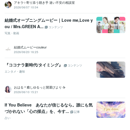
ホームヘルパー2級
取得年 : 2001年
アキラ✨寄り添う聴き手 迷い不安の相談室
社会福祉士
取得年 : 2005年
2026/06/07 10:04
精神保健福祉士
取得年 : 2011年
普通自動車第一種運転免許
取得年 : 1999年
結婚式オープニングムービー｜Love me,Love y
ou / Mrs.GREEN A...
コンテンツ
その他ツール
写真・動画
ソーシャルワーク:21年
うつ経験:13年
ココナラ出品:5年
音声配信:3年
ギター弾き語り 永遠の初心者:27年
シータヒーリング®︎:1年
結婚式ムービーcouleur
得意分野
2026/06/20 16:25
悩み相談・カウンセリング
お悩み相談・話し相手・愚痴聞き
性格診
断
考え方のクセ診断
交換日記（１週間〜）
認知行動療法
問題解決
『ココナラ新時代/タイミング』
コンテンツ
技能法
元気回復行動プラン(WRAP)
シータヒーリング®
エンタメ・趣味
うつ
悩み相談
福祉
家族
人間関係
心の病
夫婦
仕事
認知行動療法
シータヒーリング
ビジネス代行・事務代行
ココナラ出品のコンサル・コーチング
シー
おはる＊癒しゆるっと開運びより ☕️
タヒーリング®
2026/06/10 15:21
ココナラ
カウンセリング
ビジネス
起業
副業
出品
集客
悩み相談
シータヒーリング
コンサル
If You Believe あなたが信じるなら。誰にも気
学歴
づかれない「心の採点」を、今す...
記事
武蔵大学
1997年3月 ~ 2001年2月
占い