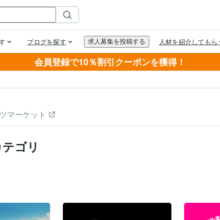
会員登録で10％割引クーポンを獲得！
ツマーケット
カテゴリ