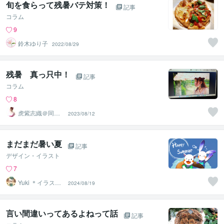
旬を食らって残暑バテ対策！
記事
コラム
9
鈴木ゆり子
2022/08/29
残暑 真っ只中！
記事
コラム
8
虎紫志織＠同じ
2023/08/12
目線の『駆け込
み寺』
まだまだ暑い夏
記事
デザイン・イラスト
7
Yuki ＊イラスト
2024/08/19
レーター
言い間違いってあるよねって話
記事