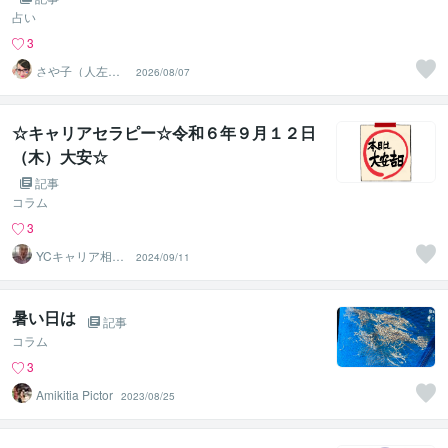
占い
3
さや子（人左綾
2026/08/07
星）
☆キャリアセラピー☆令和６年９月１２日
（木）大安☆
記事
コラム
3
YCキャリア相談
2024/09/11
室
暑い日は
記事
コラム
3
Amikitia Pictor
2023/08/25