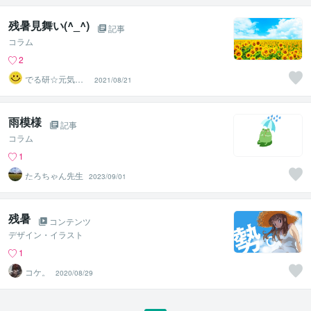
残暑見舞い(^_^)
記事
コラム
2
でる研☆元気が
2021/08/21
出る研究所
雨模様
記事
コラム
1
たろちゃん先生
2023/09/01
残暑
コンテンツ
デザイン・イラスト
1
コケ。
2020/08/29