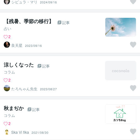
シビュラ・マリ
2024/09/16
【残暑、季節の移行】
記事
占い
2
良天星
2023/09/16
涼しくなった
記事
コラム
2
たろちゃん先生
2023/08/27
秋まぢか
記事
コラム
2
Ska Vi fika
2021/08/30