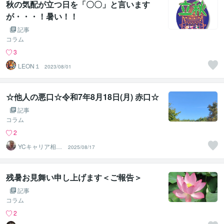
秋の気配が立つ日を「〇〇」と言います
が・・・！暑い！！
記事
コラム
3
LEON１
2023/08/01
☆他人の悪口☆令和7年8月18日(月) 赤口☆
記事
コラム
2
YCキャリア相談
2025/08/17
室
残暑お見舞い申し上げます＜ご報告＞
記事
コラム
2