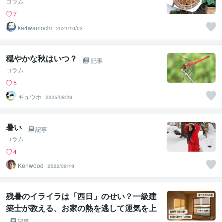
コラム
7
ka4wamochi
2021/10/03
穏やかな秋はいつ？
記事
コラム
5
ギュウホ
2025/08/28
暑い
記事
コラム
4
Kenwood
2022/08/19
残暑のイライラは「西日」のせい？一級建
築士が教える、お家の熱を逃して運気を上
げるプチ模様替え
記事