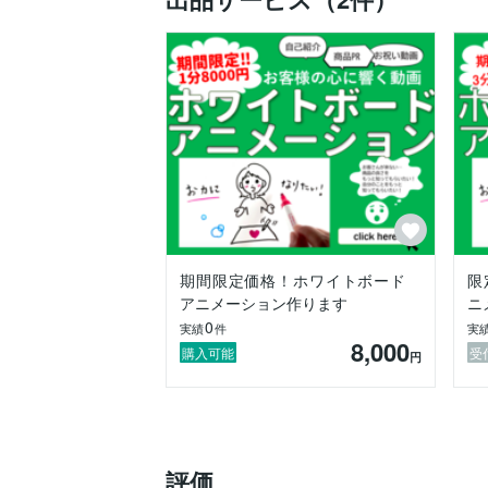
お客さんが来ない…

商品の良さをもっと知ってほしい…

あなたのそのお悩み、ホワイトボードアニ
ホワイトボードアニメーションとは…

ホワイトボードに絵を描いて動画を撮り、
近年様々な効果があると話題にもなってま
どんな効果があるのか……

・動画付きオンラインサイトでは64％成約
・文字の羅列より３倍シェアされやすい！
・視聴維持率80％！　→　8割の人が最後
期間限定価格！ホワイトボード
限
・記憶に強く残る　→　テキストの2倍＆動
アニメーション作ります
ニ
0
実績
件
実
このような効果を利用して、お客様の悩み
8,000
購入可能
受
円
「こんなことに困っている」「こんなこ
評価