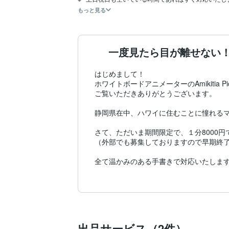
もっと見る
一度見たら目が離せない
はじめまして！

ホワイトボードアニメーターのAmikitia Picto
ご覧いただきありがとうございます。

静岡県在中、ハワイに住むことに憧れるマ
さて、ただいま期間限定で、１分8000
（外部でも募集しておりますので早期終了
全て温かみのある手書きで対応いたします
「絵がかわいい！」

「どんな絵が描かれるのか、ついつい見て
「すごい！」

そんなお声をいただいております。

皆さんのご要望に耳を傾け、素敵な動画を
出品サービス（2件）