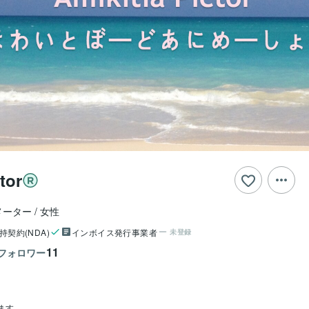
tor
メーター
女性
持契約(NDA)
インボイス発行事業者
未登録
11
フォロワー