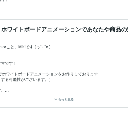
！ホワイトボードアニメーションであなたや商品の
rこと、Mikiです (っ˘ω˘c )

マです！

円でホワイトボードアニメーションをお作りしております！　

する可能性がございます。）

。

もっと見る
しまう」

お作りしたいと思っています。
