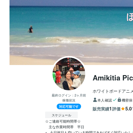
Amikitia Pic
ホワイトボードアニ
最終ログイン：
2ヶ月前
本人確認
機密保
稼働状況
対応可能です
1
5.0
販売実績
評価
スケジュール
☆ご連絡可能時間帯☆

　主な作業時間帯　平日
