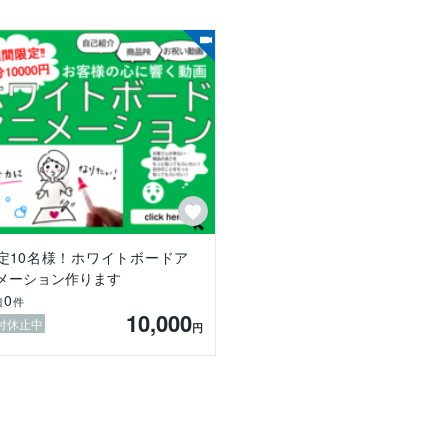
メーションで私と一緒に解決しましょう！

BGMをつけ、編集したものです。

すね！

率UP！



まで見てしまう

定10名様！ホワイトボードア
画より15％理解度UP！

メーション作ります
0
績
件
を一緒に解決しましょう。

10,000
付休止中
円
とを実現したい」など、まずはあなたの現状やお悩み、やりたいことを