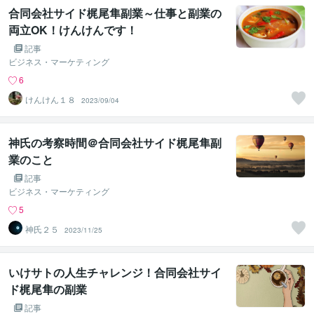
合同会社サイド梶尾隼副業～仕事と副業の
両立OK！けんけんです！
記事
ビジネス・マーケティング
6
けんけん１８
2023/09/04
神氏の考察時間＠合同会社サイド梶尾隼副
業のこと
記事
ビジネス・マーケティング
5
神氏２５
2023/11/25
いけサトの人生チャレンジ！合同会社サイ
ド梶尾隼の副業
記事