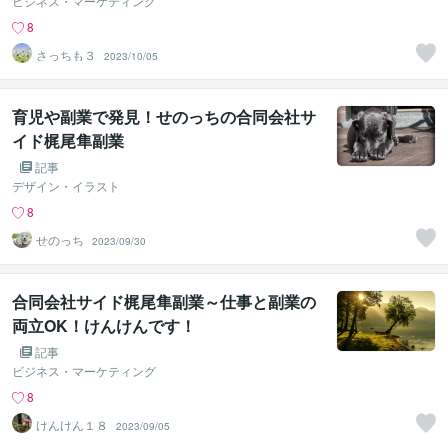
ビジネス・マーケティング
8
さっちも３
2023/10/05
育児や副業で発見！せのっちの合同会社サ
イド梶尾隼副業
記事
デザイン・イラスト
8
せのっち
2023/09/30
合同会社サイド梶尾隼副業～仕事と副業の
両立OK！けんけんです！
記事
ビジネス・マーケティング
8
けんけん１８
2023/09/05