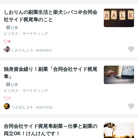
しおりんの副業生活と柴犬シバコ＠合同会
社サイド梶尾隼のこと
記事
ビジネス・マーケティング
8
しおりん１３
2023/08/21
独身資金繰り！副業「合同会社サイド梶尾
隼」
記事
ビジネス・マーケティング
7
つよぽん２６
2023/10/22
合同会社サイド梶尾隼副業～仕事と副業の
両立OK！けんけんです！