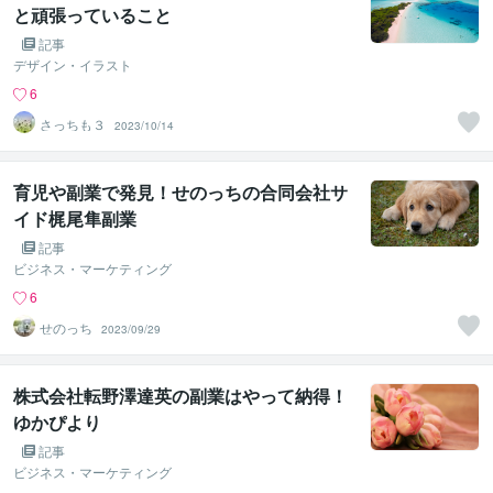
と頑張っていること
記事
デザイン・イラスト
6
さっちも３
2023/10/14
育児や副業で発見！せのっちの合同会社サ
イド梶尾隼副業
記事
ビジネス・マーケティング
6
せのっち
2023/09/29
株式会社転野澤達英の副業はやって納得！
ゆかぴより
記事
ビジネス・マーケティング