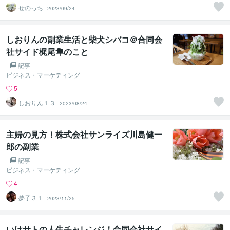
せのっち
2023/09/24
しおりんの副業生活と柴犬シバコ＠合同会
社サイド梶尾隼のこと
記事
ビジネス・マーケティング
5
しおりん１３
2023/08/24
主婦の見方！株式会社サンライズ川島健一
郎の副業
記事
ビジネス・マーケティング
4
夢子３１
2023/11/25
いけサトの人生チャレンジ！合同会社サイ