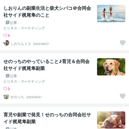
しおりんの副業生活と柴犬シバコ＠合同会
社サイド梶尾隼のこと
記事
ビジネス・マーケティング
4
しおりん１３
2023/08/27
せのっちのやっていること♪育児＆合同会
社サイド梶尾隼副業
記事
ビジネス・マーケティング
3
せのっち
2023/09/21
育児や副業で発見！せのっちの合同会社サ
イド梶尾隼副業
記事