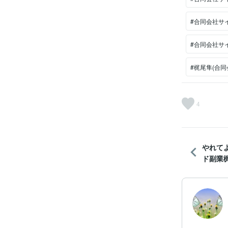
#合同会社サ
#合同会社サ
#梶尾隼(合同
4
やれて
ド副業梶