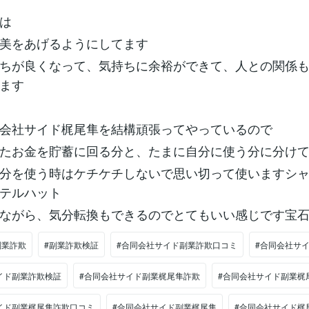
は
美をあげるようにしてます
ちが良くなって、気持ちに余裕ができて、人との関係
ます
会社サイド梶尾隼を結構頑張ってやっているので
たお金を貯蓄に回る分と、たまに自分に使う分に分け
分を使う時はケチケチしないで思い切って使いますシ
テルハット
ながら、気分転換もできるのでとてもいい感じです宝
副業詐欺
#副業詐欺検証
#合同会社サイド副業詐欺口コミ
#合同会社サ
イド副業詐欺検証
#合同会社サイド副業梶尾隼詐欺
#合同会社サイド副業梶
イド副業梶尾隼詐欺口コミ
#合同会社サイド副業梶尾隼
#合同会社サイド梶