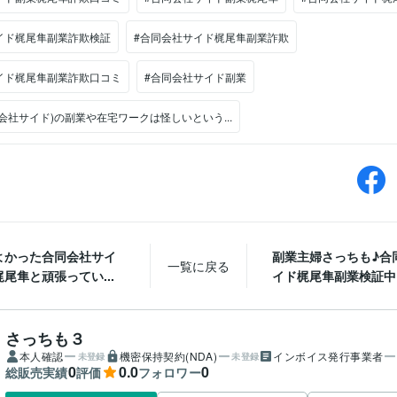
イド梶尾隼副業詐欺検証
#合同会社サイド梶尾隼副業詐欺
イド梶尾隼副業詐欺口コミ
#合同会社サイド副業
会社サイド)の副業や在宅ワークは怪しいという...
よかった合同会社サイ
副業主婦さっちも♪合
一覧に戻る
尾隼と頑張ってい...
イド梶尾隼副業検証中（
さっちも３
本人確認
機密保持契約(NDA)
インボイス発行事業者
未登録
未登録
0
0.0
0
総販売実績
評価
フォロワー