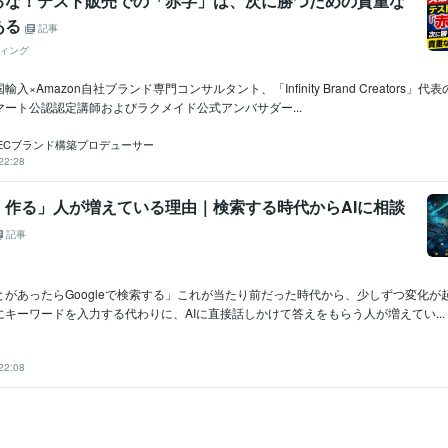
るな！テスト販売での「赤字」は、次に勝つための貴重な
ある
記事
ィング
入×Amazon自社ブランド専門コンサルタント、「Infinity Brand Creators」
ート公認認定講師およびラクメイド公式アンバサダー...
ECブランド構築プロデューサー
22:28
・作る」人が増えている理由｜検索する時代からAIに相談
記事
とがあったらGoogleで検索する」これが当たり前だった時代から、少しずつ変化が
キーワードを入力する代わりに、AIに直接話しかけて答えをもらう人が増えてい...
22:08