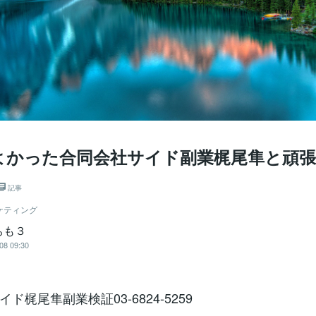
よかった合同会社サイド副業梶尾隼と頑
記事
ケティング
ちも３
08 09:30
ド梶尾隼副業検証03-6824-5259