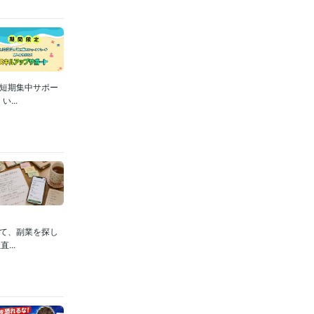
の短期集中サポー
...
じて、副業を探し
..