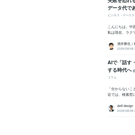
失敗を恐れ
データ代で
ビジネス・マーケテ
こんにちは。中国輸
私は現在、ラクマ
酒井勝也｜
2026/08/08 
AIで「話す
する時代へ
コラム
「分からないこ
近では、検索窓に
dott design
2026/08/08 