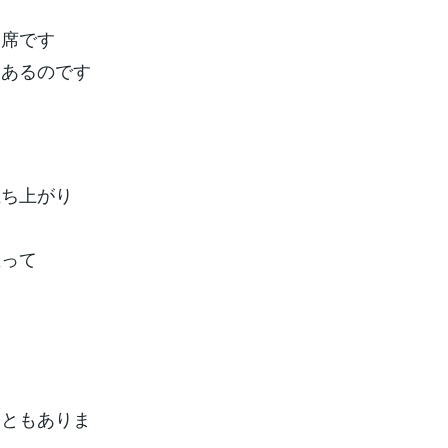
る席です
もあるのです
立ち上がり
思って
こともありま