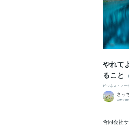
やれて
ること
ビジネス・マー
さっ
2023/10/
合同会社サイ