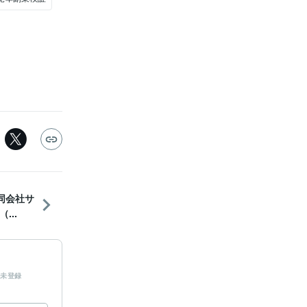
同会社サ
...
未登録