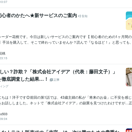
10:07
初心者のかたへ★新サービスのご案内
告知
レーダー花桃です。今日は新しいサービスのご案内です【 初心者のための1ヶ月間
】手法を購入して、そこで終わっていませんか？読んで『なるほど！』と思っても、い
花桃
23:15
怪しい？詐欺？「株式会社アイデア（代表：藤田文子）」
を徹底調査した結果…！
記事
ィング
にちは！洋子です😊前回の第1話では、43歳主婦の私が「将来のお金」に不安を感
をお話ししました。ネットで「株式会社アイデア」の副業を見つけたわけですが…正直.
ko503
09:04