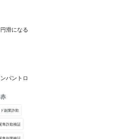
も円滑になる
て
ャンパントロ
石赤
イド副業詐欺
尾隼詐欺検証
尾隼副業検証