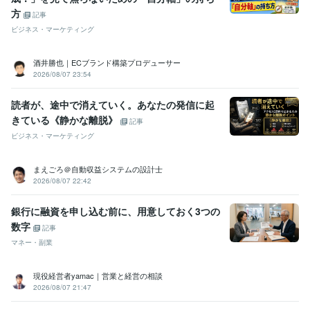
方
記事
ビジネス・マーケティング
酒井勝也｜ECブランド構築プロデューサー
2026/08/07 23:54
読者が、途中で消えていく。あなたの発信に起
きている《静かな離脱》
記事
ビジネス・マーケティング
まえごろ＠自動収益システムの設計士
2026/08/07 22:42
銀行に融資を申し込む前に、用意しておく3つの
数字
記事
マネー・副業
現役経営者yamac｜営業と経営の相談
2026/08/07 21:47