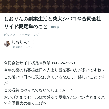
しおりんの副業生活と柴犬シバコ＠合同会社
サイド梶尾隼のこと
記事
ビジネス・マーケティング
しおりん１３
2023/08/21 09:10
合同会社サイド梶尾隼副業03-6824-5259
今年の夏のお客様は日本人より観光客の方が多いですね～
この暑い中日本に観光にきているなんて、嬉しいことです
が
この湿気にやられてないでしょうか！？
おかげさまでセールは大盛況で夏物がバンバン売れまくれ
て今季最大の売り上げを