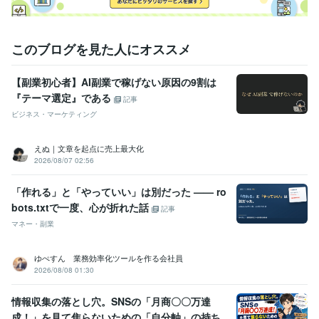
このブログを見た人にオススメ
【副業初心者】AI副業で稼げない原因の9割は
『テーマ選定』である
記事
ビジネス・マーケティング
えぬ｜文章を起点に売上最大化
2026/08/07 02:56
「作れる」と「やっていい」は別だった —— ro
bots.txtで一度、心が折れた話
記事
マネー・副業
ゆぺすん 業務効率化ツールを作る会社員
2026/08/08 01:30
情報収集の落とし穴。SNSの「月商〇〇万達
成！」を見て焦らないための「自分軸」の持ち