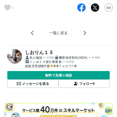
8
一覧に戻る
しおりん１３
本人確認
機密保持契約(NDA)
未登録
未登録
インボイス発行事業者
未登録
総販売実績
0
評価
0.0
フォロワー
0
無料で見積り相談
メッセージを送る
フォロー
0