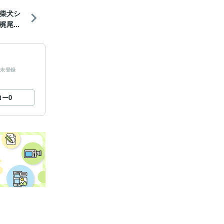
柴犬シ
尾...
未登録
ロー
0