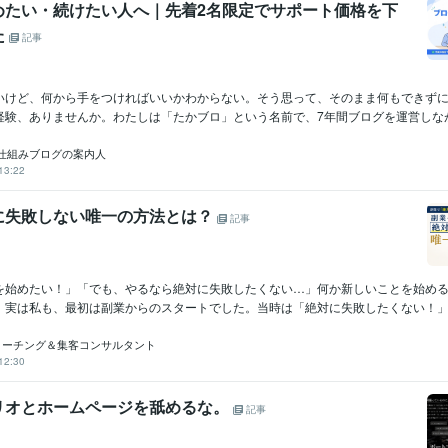
めたい・続けたい人へ｜先着2名限定でサポート価格を下
た
記事
いけど、何から手をつければいいかわからない。そう思って、そのまま何もできず
験、ありませんか。わたしは「たかブロ」という名前で、7年間ブログを運営しながら
仕組みブログの案内人
13:22
に失敗しない唯一の方法とは？
記事
を始めたい！」「でも、やるなら絶対に失敗したくない…」何か新しいことを始め
。実は私も、最初は副業からのスタートでした。当時は「絶対に失敗したくない！」と
コーチング＆集客コンサルタント
12:30
リオとホームページを舐めるな。
記事