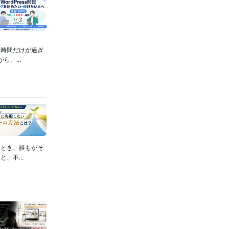
に時間だけが過ぎ
、...
るとき、誰もがそ
、不...