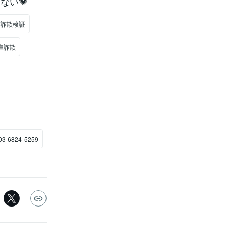
ない💗
業詐欺検証
隼詐欺
03-6824-5259