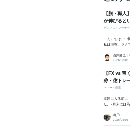
【脱・職人
が伸びると
ビジネス・マーケテ
こんにちは。中国輸
私は現在、ラクマ
酒井勝也｜
2026/08/06 
【FX vs
称・億トレ
マネー・副業
本題に入る前に（
た。7月末には為
鳴戸R
2026/08/06 