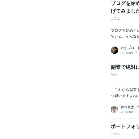
ブログを始
げてみまし
コラム
ブログを始めた
ている。そんな経
たかブロ｜
2026/08/06 
副業で絶対
学び
「これから副業
う思いますよね
鈴木脩太_
2026/08/06 
ポートフォ
コラム