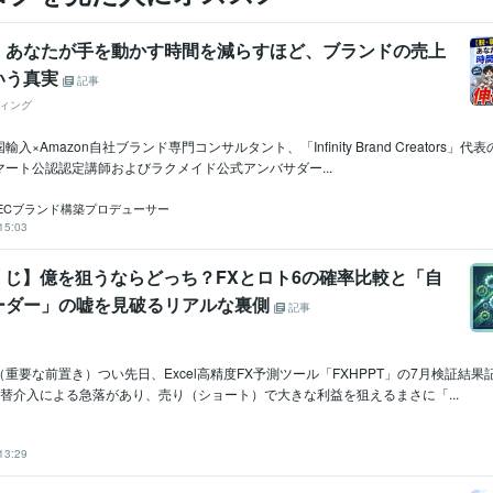
】あなたが手を動かす時間を減らすほど、ブランドの売上
いう真実
記事
ィング
入×Amazon自社ブランド専門コンサルタント、「Infinity Brand Creators」
ート公認認定講師およびラクメイド公式アンバサダー...
ECブランド構築プロデューサー
15:03
 宝くじ】億を狙うならどっち？FXとロト6の確率比較と「自
ーダー」の嘘を見破るリアルな裏側
記事
重要な前置き）つい先日、Excel高精度FX予測ツール「FXHPPT」の7月検証結
替介入による急落があり、売り（ショート）で大きな利益を狙えるまさに「...
13:29