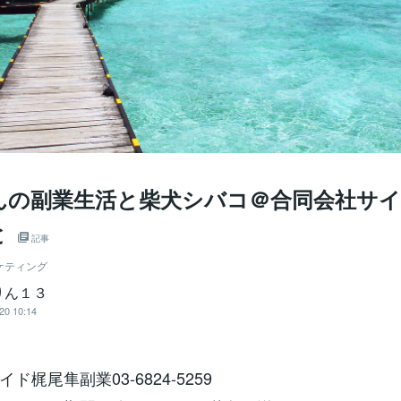
んの副業生活と柴犬シバコ＠合同会社サイ
と
記事
ケティング
りん１３
20 10:14
ド梶尾隼副業03-6824-5259