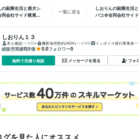
んの副業生活と柴犬シ
しおりんの副業生活と
一覧に戻る
同会社サイド梶尾...
バコ＠合同会社サイド梶
しおりん１３
本人確認
機密保持契約(NDA)
インボイス発行事業者
未登録
未登録
0
0.0
0
総販売実績
評価
フォロワー
メッセージを送る
フォ
無料で見積り相談
ログを見た人にオススメ