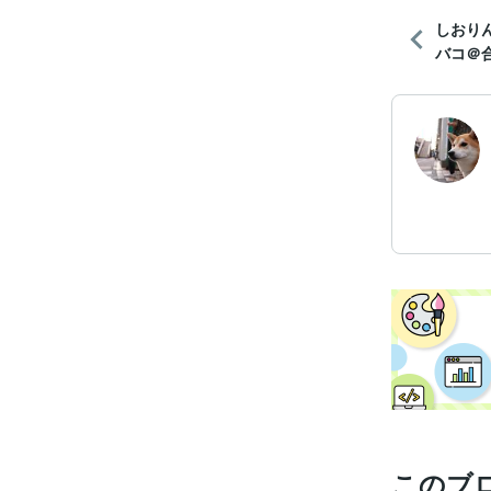
しおり
バコ＠合
このブ