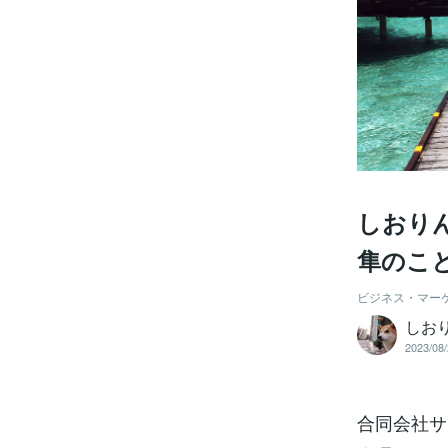
しおり
隼のこ
ビジネス・マー
しお
2023/08/
合同会社サイ