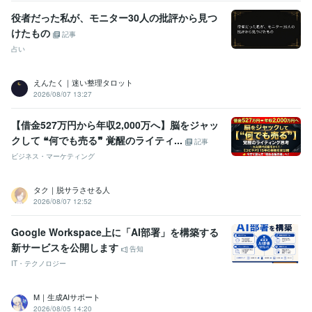
役者だった私が、モニター30人の批評から見つ
けたもの
記事
占い
えんたく｜迷い整理タロット
2026/08/07 13:27
【借金527万円から年収2,000万へ】脳をジャッ
クして ❝何でも売る❞ 覚醒のライティ...
記事
ビジネス・マーケティング
タク｜脱サラさせる人
2026/08/07 12:52
Google Workspace上に「AI部署」を構築する
新サービスを公開します
告知
IT・テクノロジー
M｜生成AIサポート
2026/08/05 14:20