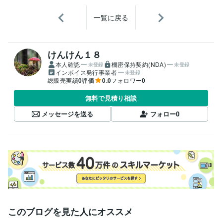
一覧に戻る
けんけん１８
本人確認
機密保持契約(NDA)
未登録
未登録
インボイス発行事業者
未登録
総販売実績
0
評価
0.0
フォロワー
0
無料で見積り相談
メッセージを送る
フォロー
0
このブログを見た人にオススメ