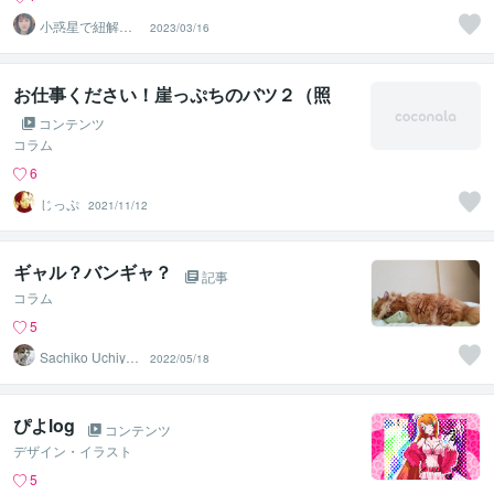
小惑星で紐解く
2023/03/16
魂の設計図と使
命｜美月
お仕事ください！崖っぷちのバツ２（照
コンテンツ
コラム
6
じっぷ
2021/11/12
ギャル？バンギャ？
記事
コラム
5
Sachiko Uchiya
2022/05/18
ma
ぴよlog
コンテンツ
デザイン・イラスト
5