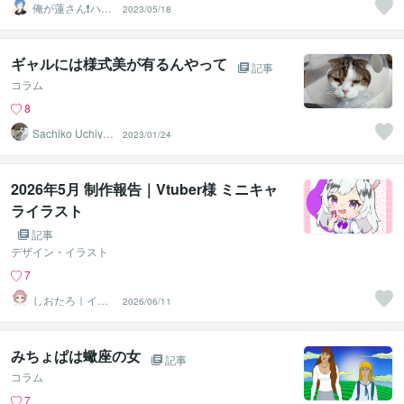
俺が蓮さん❗️ハス
2023/05/18
じゃありません
w
ギャルには様式美が有るんやって
記事
コラム
8
Sachiko Uchiya
2023/01/24
ma
2026年5月 制作報告｜Vtuber様 ミニキャ
ライラスト
記事
デザイン・イラスト
7
しおたろ｜イラ
2026/06/11
ストレーター
みちょぱは蠍座の女
記事
コラム
7