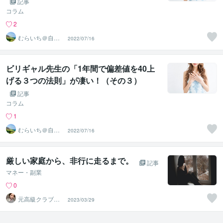
記事
コラム
2
むらいち＠自己
2022/07/16
啓発ライター
ビリギャル先生の「1年間で偏差値を40上
げる３つの法則」が凄い！（その３）
記事
コラム
1
むらいち＠自己
2022/07/16
啓発ライター
厳しい家庭から、非行に走るまで。
記事
マネー・副業
0
元高級クラブナ
2023/03/29
ンバーワンホス
テス 夕子