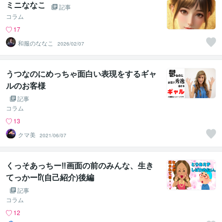
ミニななこ
記事
コラム
17
和服のななこ
2026/02/07
うつなのにめっちゃ面白い表現をするギャ
ルのお客様
記事
コラム
13
クマ美
2021/06/07
くっそあっちー‼️画面の前のみんな、生き
てっかー⁉️(自己紹介)後編
記事
コラム
12