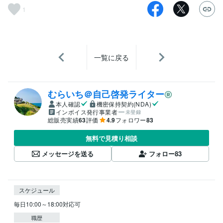
1
一覧に戻る
むらいち＠自己啓発ライター
本人確認
機密保持契約(NDA)
インボイス発行事業者
未登録
総販売実績
63
評価
4.9
フォロワー
83
無料で見積り相談
メッセージを送る
フォロー
83
スケジュール
毎日10:00～18:00対応可
職歴