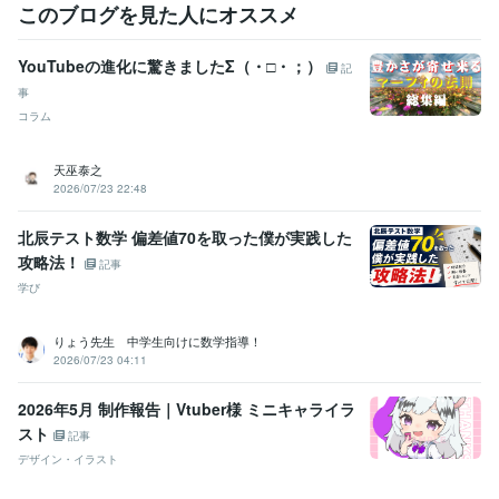
このブログを見た人にオススメ
YouTubeの進化に驚きましたΣ（・□・；）
記
事
コラム
天巫泰之
2026/07/23 22:48
北辰テスト数学 偏差値70を取った僕が実践した
攻略法！
記事
学び
りょう先生 中学生向けに数学指導！
2026/07/23 04:11
2026年5月 制作報告｜Vtuber様 ミニキャライラ
スト
記事
デザイン・イラスト