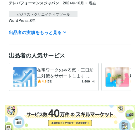
テレパフォーマンスジャパン
2024年10月 ~ 現在
ビジネス・クリエイティブツール
WordPress:8年
出品者の実績をもっと見る
得意分野
悩み相談・カウンセリング
自己啓発（時間管理・目標設定）のご相
談
自己啓発
時間管理
目標設定
自己啓発本
モチベーション維持
出品者の人気サービス
モチベーションUP
やる気UP
時間の使い方
集中力アップ
三日坊主
ライティング・翻訳
ライティング・リライト記事作成代行
目標設定
時間管理
やる気UP
モチベーションUP
読書術
手帳術
在宅ワークのやる気・三日坊
モチ
時間管理アプリ
自己啓発本レビュー
ノウハウ構築
夢の作り方
主対策をサポートします 自
定の
宅で集中して勉強・副業がデ
啓発
学歴
4.8
(53)
1,500
円
5.0
キる「時間管理の７ステッ
ェア
福岡工業大学
2007年3月 ~ 2010年2月
プ」
で）
語学力
英語
日常会話レベル