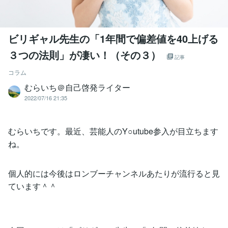
ビリギャル先生の「1年間で偏差値を40上げる
３つの法則」が凄い！（その３）
記事
コラム
むらいち＠自己啓発ライター
2022/07/16 21:35
むらいちです。最近、芸能人のY○utube参入が目立ちます
ね。
個人的には今後はロンブーチャンネルあたりが流行ると見
ています＾＾