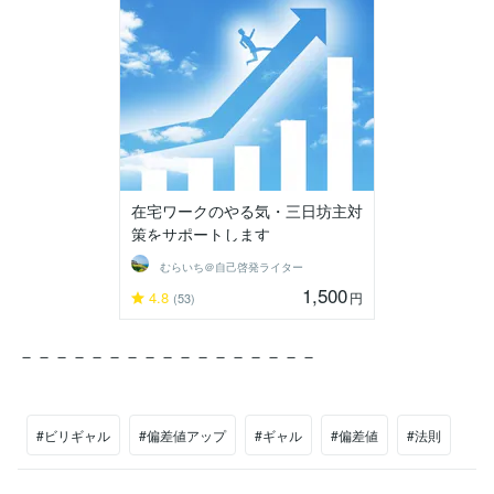
在宅ワークのやる気・三日坊主対
策をサポートします
むらいち＠自己啓発ライター
1,500
4.8
円
(53)
－－－－－－－－－－－－－－－－－
#ビリギャル
#偏差値アップ
#ギャル
#偏差値
#法則