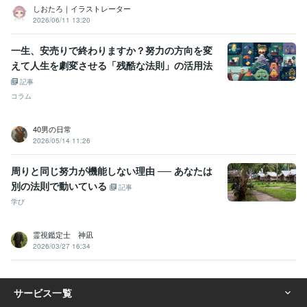
しおたろ｜イラストレーター
2026/06/11 13:20
一生、安売りで終わりますか？努力の方向を変
えて人生を劇変させる「残酷な法則」の活用法
記事
コラム
40男の日常
2026/05/14 11:26
周りと同じ努力が機能しない理由 ── あなたは
別の法則で動いている
記事
学び
霊視鑑定士 神凪
2026/03/27 16:34