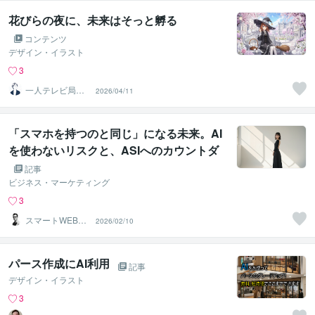
花びらの夜に、未来はそっと孵る
コンテンツ
デザイン・イラスト
3
一人テレビ局
2026/04/11
【ともると】
「スマホを持つのと同じ」になる未来。AI
を使わないリスクと、ASIへのカウントダ
ウン
記事
ビジネス・マーケティング
3
スマートWEB制
2026/02/10
作のサキヤマ
パース作成にAI利用
記事
デザイン・イラスト
3