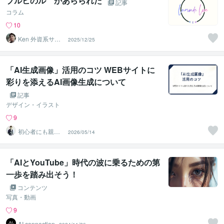
ブルヒのル があらられた
記事
コラム
10
Ken 外資系サラ
2025/12/25
リーマン
「AI生成画像」活用のコツ WEBサイトに
彩りを添えるAI画像生成について
記事
デザイン・イラスト
9
初心者にも親切
2026/05/14
丁寧にWEB制作
│樹下
「AIとYouTube」時代の波に乗るための第
一歩を踏み出そう！
コンテンツ
写真・動画
9
AI connection