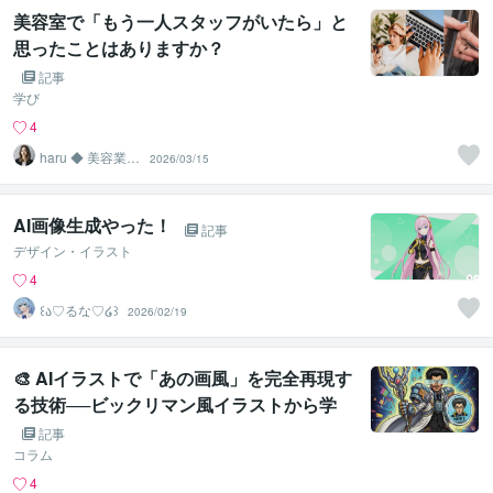
美容室で「もう一人スタッフがいたら」と
思ったことはありますか？
記事
学び
4
haru ◆ 美容業界
2026/03/15
専門AIコンサル
AI画像生成やった！
記事
デザイン・イラスト
4
꒰ა♡るな♡໒꒱
2026/02/19
🎨 AIイラストで「あの画風」を完全再現す
る技術──ビックリマン風イラストから学
ぶ「観察と翻訳」の極意
記事
コラム
4