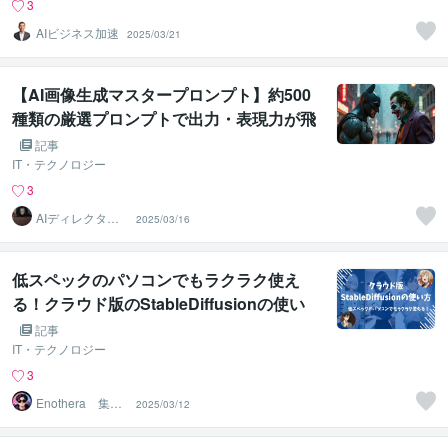
3
AIビジネス加速
2025/03/21
【AI画像生成マスタープロンプト】約500
種類の厳選プロンプトで出力・表現力が飛
躍的に向上する決定版
記事
IT・テクノロジー
3
AIディレクターZ
2025/03/16
EN「生成AI」特
化
低スペックのパソコンでもラクラク使え
る！クラウド版のStableDiffusionの使い
方
記事
IT・テクノロジー
3
Enothera 集客
2025/03/12
→販売の導線設
計者