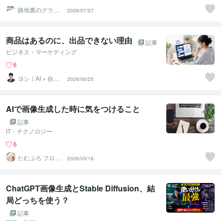
路地裏のグラフ
2026/07/27
ィティ
商品はあるのに、出品できない理由
記事
ビジネス・マーケティング
6
ヨシ｜AI × 自動
2026/06/25
化で「面倒」を
消す人
AIで画像生成した時に気をつけること
記事
IT・テクノロジー
6
たむぷろ フロン
2026/05/16
トエンジニア
ChatGPT画像生成とStable Diffusion、結
局どっちを使う？
記事