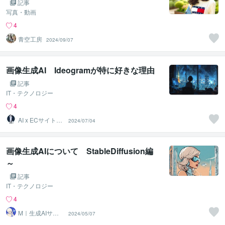
記事
写真・動画
4
青空工房
2024/09/07
画像生成AI Ideogramが特に好きな理由
記事
IT・テクノロジー
4
AI x ECサイト専
2024/07/04
門
画像生成AIについて StableDiffusion編
～
記事
IT・テクノロジー
4
M｜生成AIサポ
2024/05/07
ート