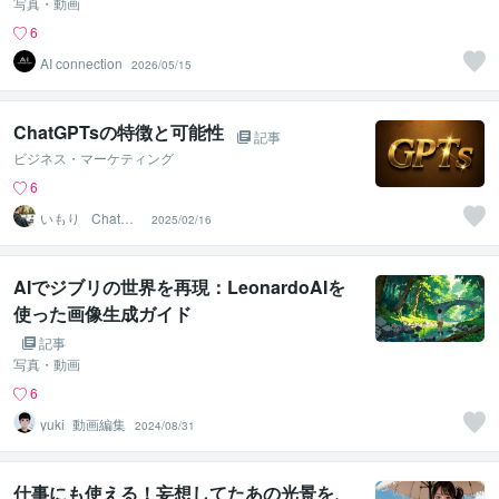
写真・動画
6
AI connection
2026/05/15
ChatGPTsの特徴と可能性
記事
ビジネス・マーケティング
6
いもり_ ChatGP
2025/02/16
T
AIでジブリの世界を再現：LeonardoAIを
使った画像生成ガイド
記事
写真・動画
6
yuki_動画編集
2024/08/31
仕事にも使える！妄想してたあの光景を、