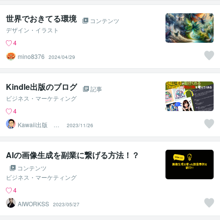
世界でおきてる環境
コンテンツ
デザイン・イラスト
4
mino8376
2024/04/29
Kindle出版のブログ
記事
ビジネス・マーケティング
4
Kawaii出版 星
2023/11/26
野なお
AIの画像生成を副業に繋げる方法！？
コンテンツ
ビジネス・マーケティング
4
AIWORKSS
2023/05/27