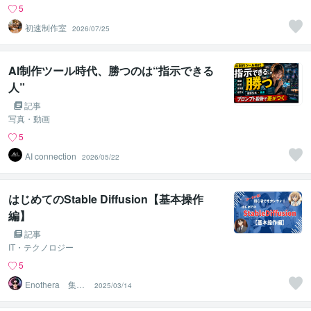
5
初速制作室
2026/07/25
AI制作ツール時代、勝つのは“指示できる
人”
記事
写真・動画
5
AI connection
2026/05/22
はじめてのStable Diffusion【基本操作
編】
記事
IT・テクノロジー
5
Enothera 集客
2025/03/14
→販売の導線設
計者