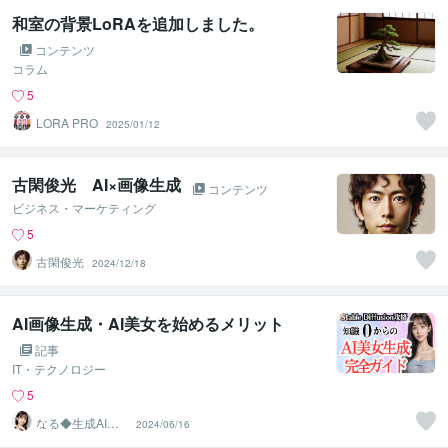
和室の背景LoRAを追加しました。
コンテンツ
コラム
5
LORA PRO
2025/01/12
古閑俊光 AI×画像生成
コンテンツ
ビジネス・マーケティング
5
古閑俊光
2024/12/18
AI画像生成・AI美女を始めるメリット
記事
IT・テクノロジー
5
なる◆生成AI活
2024/06/16
用サポート