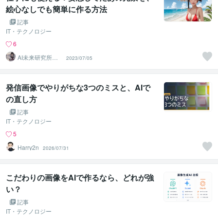
絵心なしでも簡単に作る方法
記事
IT・テクノロジー
6
AI未来研究所｜A
2023/07/05
Iツールコンサル
タント
発信画像でやりがちな3つのミスと、AIで
の直し方
記事
IT・テクノロジー
5
Harry2n
2026/07/31
こだわりの画像をAIで作るなら、どれが強
い？
記事
IT・テクノロジー