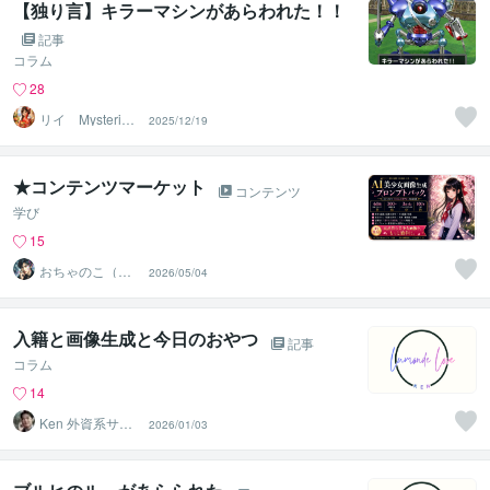
【独り言】キラーマシンがあらわれた！！
記事
コラム
28
リイ Mysteriou
2025/12/19
s W
★コンテンツマーケット
コンテンツ
学び
15
おちゃのこ（御
2026/05/04
茶乃子祭々）
入籍と画像生成と今日のおやつ
記事
コラム
14
Ken 外資系サラ
2026/01/03
リーマン