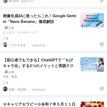
SK KGS
2025/12/12
画像生成AIに迷ったらこれ！Google Gemi
ni「Nano Banana」徹底解説
記事
ビジネス・マーケティング
3
ノブアキ＠生成A
2025/09/22
I活用サポート
【初心者でもできる】ChatGPTで「ちび
キャラ化」する3つのメリットと実践テク
ニック
記事
写真・動画
3
田嶋｜AI活用×業
2025/06/05
務効率化
☆キャリアセラピー☆令和７年５月１１日