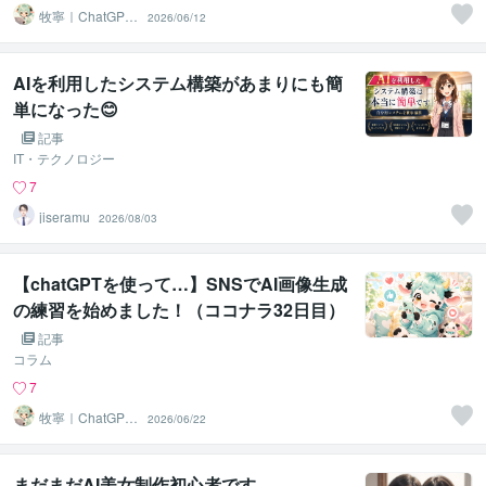
牧寧｜ChatGPT
2026/06/12
初心者サポート
AIを利用したシステム構築があまりにも簡
単になった😊
記事
IT・テクノロジー
7
jiseramu
2026/08/03
【chatGPTを使って…】SNSでAI画像生成
の練習を始めました！（ココナラ32日目）
記事
コラム
7
牧寧｜ChatGPT
2026/06/22
初心者サポート
まだまだAI美女制作初心者です