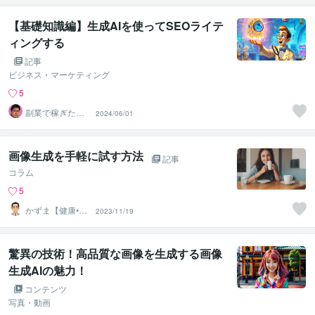
【基礎知識編】生成AIを使ってSEOライテ
ィングする
記事
ビジネス・マーケティング
5
副業で稼ぎたい
2024/06/01
人の強い味方！
YAMA
画像生成を手軽に試す方法
記事
コラム
5
かずま【健康•防
2023/11/19
災•DIY】
驚異の技術！高品質な画像を生成する画像
生成AIの魅力！
コンテンツ
写真・動画