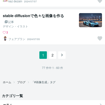
kaz dezain
2024/07/07
stable diffusionで色々な画像を作る
記事
デザイン・イラスト
3
フェアプラン
2024/07/05
1
2
77
件中
1 - 60
件
ホーム
ブログ
「#画像生成」タグ
カテゴリ一覧