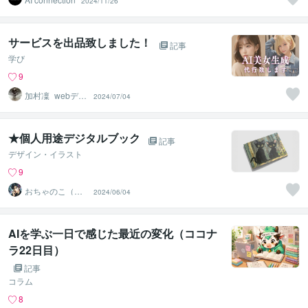
2024/11/26
サービスを出品致しました！
記事
学び
9
加村凜_webデザ
2024/07/04
イナー
★個人用途デジタルブック
記事
デザイン・イラスト
9
おちゃのこ（御
2024/06/04
茶乃子祭々）
AIを学ぶ一日で感じた最近の変化（ココナ
ラ22日目）
記事
コラム
8