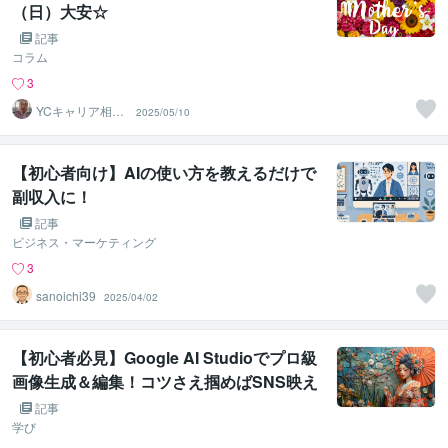
（日）大安☆
記事
コラム
3
YCキャリア相談
2025/05/10
室
【初心者向け】AIの使い方を教えるだけで
副収入に！
記事
ビジネス・マーケティング
3
sanoichi39
2025/04/02
【初心者必見】Google AI Studioでプロ級
画像生成＆編集！コツさえ掴めばSNS映え
も自由自在！
記事
学び