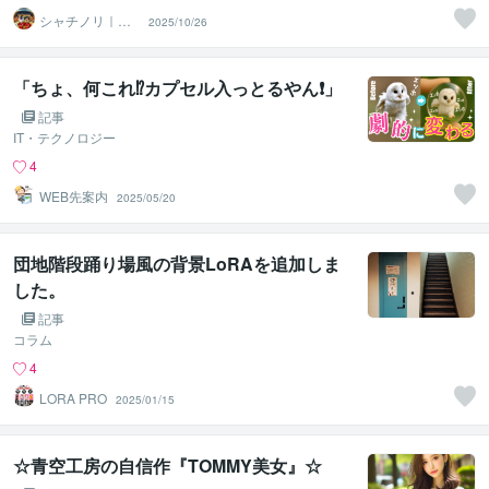
シャチノリ｜OR
2025/10/26
CA LAB代表
「ちょ、何これ⁉️カプセル入っとるやん❗️」
記事
IT・テクノロジー
4
WEB先案内
2025/05/20
団地階段踊り場風の背景LoRAを追加しま
した。
記事
コラム
4
LORA PRO
2025/01/15
☆青空工房の自信作『TOMMY美女』☆