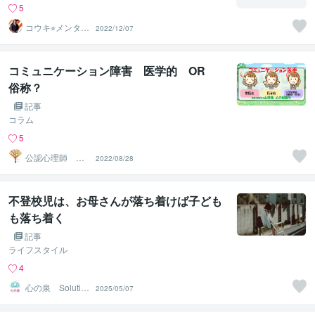
5
コウキ⭐︎メンタル
2022/12/07
コーチ☆
コミュニケーション障害 医学的 OR
俗称？
記事
コラム
5
公認心理師 心
2022/08/28
の相談所
不登校児は、お母さんが落ち着けば子ども
も落ち着く
記事
ライフスタイル
4
心の泉 Solutio
2025/05/07
nHeart