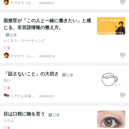
ケマナラ（人
2026/04/27
事・採用コンサ
ルタント）
面接官が「この人と一緒に働きたい」と感
じる、非言語情報の整え方。
記事
ビジネス・マーケティング
9
ケマナラ（人
2026/03/16
事・採用コンサ
ルタント）
「話さないこと」の大切さ
記事
学び
8
ベアたん＠落書
2025/03/21
きイラストレー
ター
目は口程に物を言う
記事
コラム
8