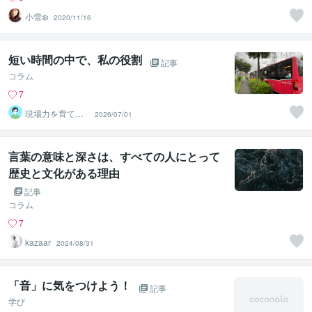
小雪❄️
2020/11/16
短い時間の中で、私の役割
記事
コラム
7
現場力を育てる
2026/07/01
傾聴ﾄﾚｰﾅｰ おー
ちゃん
言葉の意味と深さは、すべての人にとって
歴史と文化がある理由
記事
コラム
7
kazaar
2024/08/31
「音」に気をつけよう！
記事
学び