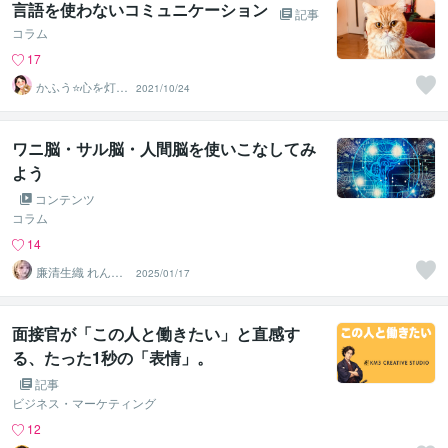
言語を使わないコミュニケーション
記事
コラム
17
かふう⭐️心を灯す
2021/10/24
女性カウンセラ
ー
ワニ脳・サル脳・人間脳を使いこなしてみ
よう
コンテンツ
コラム
14
廉清生織 れんせ
2025/01/17
い さき
面接官が「この人と働きたい」と直感す
る、たった1秒の「表情」。
記事
ビジネス・マーケティング
12