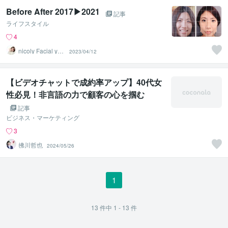
Before After 2017▶︎2021
記事
ライフスタイル
4
nicoly Facial yog
2023/04/12
a
【ビデオチャットで成約率アップ】40代女
性必見！非言語の力で顧客の心を掴む
記事
ビジネス・マーケティング
3
拂川哲也
2024/05/26
1
13
件中
1 - 13
件