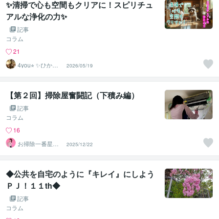
✨清掃で心も空間もクリアに！スピリチュ
アルな浄化の力✨
記事
コラム
21
4you⭐︎ ✨ひかり
2026/05/19
の占術師
【第２回】掃除屋奮闘記（下積み編）
記事
コラム
16
お掃除一番星｜
2025/12/22
掃除思想家ジャ
ーナリスト
◆公共を自宅のように『キレイ』にしよう
ＰＪ！１１th◆
記事
コラム