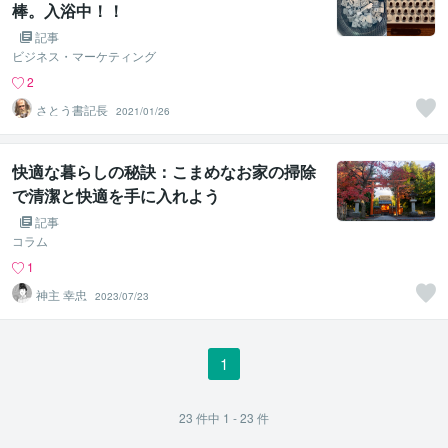
棒。入浴中！！
記事
ビジネス・マーケティング
2
さとう書記長
2021/01/26
快適な暮らしの秘訣：こまめなお家の掃除
で清潔と快適を手に入れよう
記事
コラム
1
神主 幸忠
2023/07/23
1
23
件中
1 - 23
件