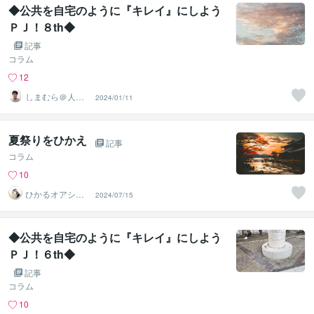
◆公共を自宅のように『キレイ』にしよう
ＰＪ！８th◆
記事
コラム
12
しまむら＠人事
2024/01/11
コンサルタント
夏祭りをひかえ
記事
コラム
10
ひかるオアシス
2024/07/15
ルーム＊LTreadi
ng
◆公共を自宅のように『キレイ』にしよう
ＰＪ！６th◆
記事
コラム
10