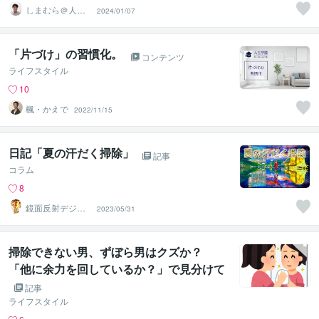
しまむら＠人事
2024/01/07
コンサルタント
「片づけ」の習慣化。
コンテンツ
ライフスタイル
10
楓・かえで
2022/11/15
日記「夏の汗だく掃除」
記事
コラム
8
鏡面反射デジタ
2023/05/31
ルアート製作所
（鈴木穣）
掃除できない男、ずぼら男はクズか？
「他に余力を回しているか？」で見分けて
いる
記事
ライフスタイル