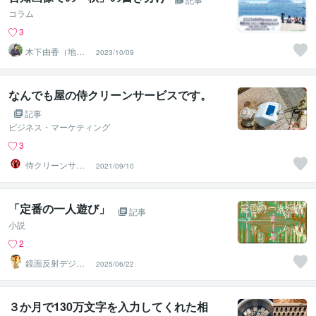
コラム
3
木下由香（地域
2023/10/09
繋がり手描きデ
ザイナー）
なんでも屋の侍クリーンサービスです。
記事
ビジネス・マーケティング
3
侍クリーンサー
2021/09/10
ビス
「定番の一人遊び」
記事
小説
2
鏡面反射デジタ
2025/06/22
ルアート製作所
（鈴木穣）
３か月で130万文字を入力してくれた相