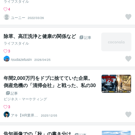
ライフスタイル
4
ユーニー
2022/03/26
除草、高圧洗浄と健康の関係など
記事
ライフスタイル
3
ryudazetusin
2026/04/25
年間2,000万円をドブに捨てていた企業。
倒産危機の「清掃会社」と戦った、私の30
日間の記録。【前編】
記事
ビジネス・マーケティング
3
アキ【HR業界15
2025/12/05
年・採用のプ
ロ】
告知画像での「秋」の書き分け
記事