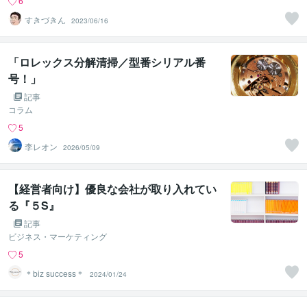
6
すきづきん
2023/06/16
「ロレックス分解清掃／型番シリアル番
号！」
記事
コラム
5
李レオン
2026/05/09
【経営者向け】優良な会社が取り入れてい
る『５S』
記事
ビジネス・マーケティング
5
＊biz success＊
2024/01/24