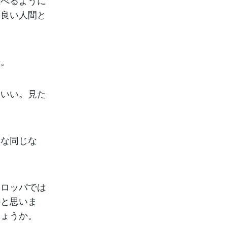
並べるように
の良い人間と
す。
わいい。見た
みな同じな
ーロッパでは
かと思いま
しょうか。