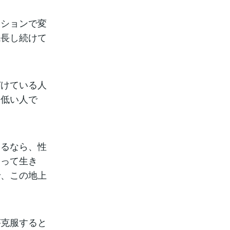
ジションで変
成長し続けて
づけている人
と低い人で
えるなら、性
合って生き
で、この地上
が克服すると