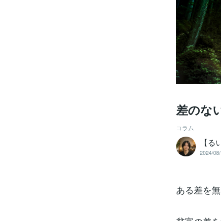
差のな
コラム
【るい】
2024/08/
ある差を無