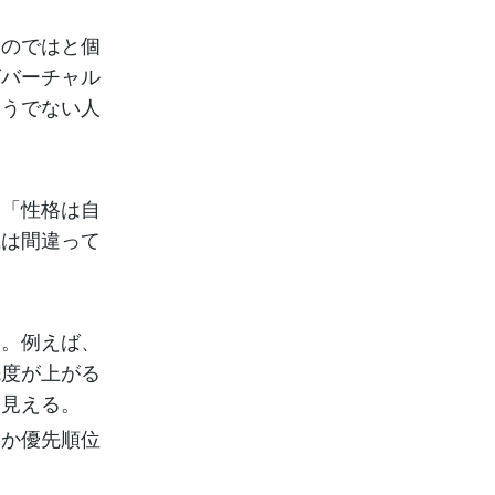
るのではと個
ばバーチャル
そうでない人
は「性格は自
識は間違って
す。例えば、
先度が上がる
は見える。
なか優先順位