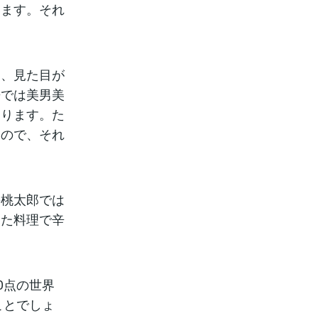
います。それ
と、見た目が
来では美男美
よります。た
いので、それ
の桃太郎では
また料理で辛
0点の世界
ことでしょ