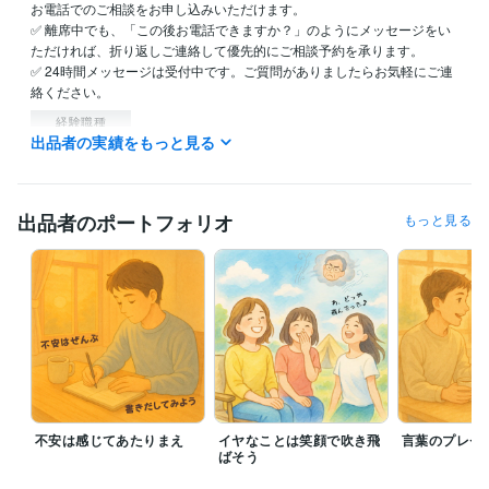
お電話でのご相談をお申し込みいただけます。

✅ 離席中でも、「この後お電話できますか？」のようにメッセージをい
ただければ、折り返しご連絡して優先的にご相談予約を承ります。

✅ 24時間メッセージは受付中です。ご質問がありましたらお気軽にご連
絡ください。
経験職種
出品者の実績をもっと見る
管理 / コンプライアンス
経験年数 : 4年
研究・開発・設計 / 研究・開発
経験年数 : 6年
生産・品質管理 / 生産管理
経験年数 : 13年
生産・品質管理 / 品質保証
経験年数 : 10年
出品者のポートフォリオ
もっと見る
受賞歴
ココナラに2025/05/31に初出品
初出品したその日に購入されました
コミュニケーションの学校のスピーチアワードに登壇
早期退職して
も“お金と時間”を確保する方法。
生成AIの学校の全コース確認テスト
合格
生成AIプロンプトエンジニア検定合格
資格・検定
ISO9000審査員
取得年 : 2022年
歯科技工士
取得年 : 1986年
食品衛生責任者
不安は感じてあたりまえ
取得年 : 2015年
イヤなことは笑顔で吹き飛
言葉のプレゼ
ばそう
フォークリフト運転技能者
取得年 : 1993年