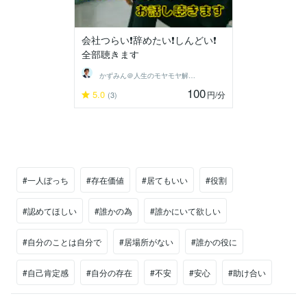
会社つらい❗️辞めたい❗️しんどい❗️
全部聴きます
かずみん＠人生のモヤモヤ解消アドバイザー
100
5.0
円
/分
(3)
#一人ぼっち
#存在価値
#居てもいい
#役割
#認めてほしい
#誰かの為
#誰かにいて欲しい
#自分のことは自分で
#居場所がない
#誰かの役に
#自己肯定感
#自分の存在
#不安
#安心
#助け合い