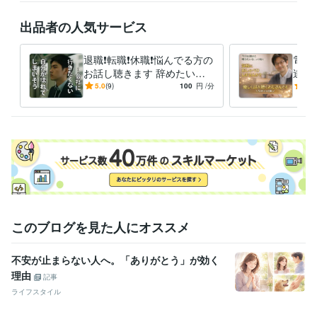
ビジネス・クリエイティブツール
WordPress:2年
Excel:25年
Google スプレッドシート:3年
出品者の人気サービス
Google ドキュメント:3年
Word:25年
ChatGPT:3年
DALL-E:2年
Canva:2年
退職❗️転職❗️休職❗️悩んでる方の
電話
お話し聴きます 辞めたいの
達と
その他ツール
に辞められない、退職代行の
のお
5.0
(9)
100
円
/分
4.9
お客様のクレーム対応、報告:20年
前に気持ち整理しましょう
も雑
社内問題の改善、ファシリテーション:20年
製造現場の事故調査・報告作成・お客様への説明:20年
1,000人規模の“聴く”プロジェクトに参加中:2年
得意分野
悩み相談・カウンセリング
パワハラ当たり前の会社で鍛えられた共
感力
食品業界
悩み相談・カウンセリング
部下や同僚達の不平不満の受けとめ役
このブログを見た人にオススメ
食品業界
学歴
不安が止まらない人へ。「ありがとう」が効く
湘南工科大学附属高等学校
1982年3月 ~ 1985年2月
理由
新東京歯科技工士専門学校
1985年3月 ~ 1987年2月
記事
生成AIの学校「飛翔」
2024年10月 ~ 現在
ライフスタイル
コミュニケーションの学校
2023年3月 ~ 2023年7月