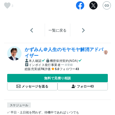
3
一覧に戻る
かずみん＠人生のモヤモヤ解消アドバ
イザー
本人確認
機密保持契約(NDA)
インボイス発行事業者
未登録
総販売実績
78
評価
5.0
フォロワー
43
無料で見積り相談
メッセージを送る
フォロー
43
スケジュール
✅ 平日・土日祝を問わず、待機中であれば いつでも 
