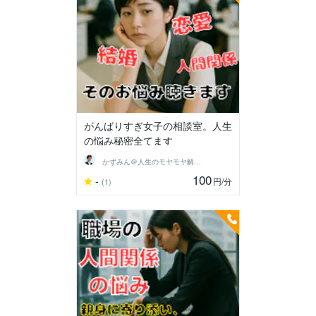
がんばりすぎ女子の相談室。人生
の悩み秘密全てます
かずみん＠人生のモヤモヤ解消アドバイザー
100
-
円
/分
(1)