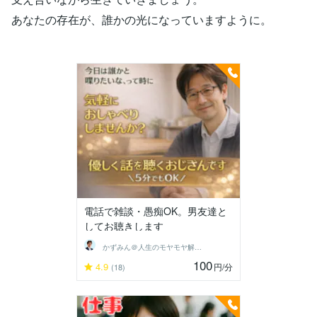
あなたの存在が、誰かの光になっていますように。
電話で雑談・愚痴OK。男友達と
してお聴きします
かずみん＠人生のモヤモヤ解消アドバイザー
100
4.9
円
/分
(18)