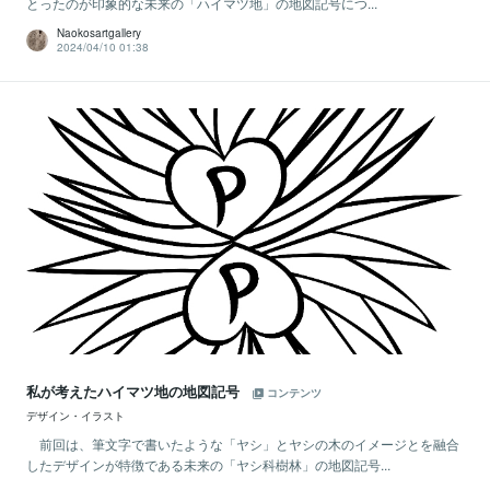
とったのが印象的な未来の「ハイマツ地」の地図記号につ...
Naokosartgallery
2024/04/10 01:38
私が考えたハイマツ地の地図記号
コンテンツ
デザイン・イラスト
前回は、筆文字で書いたような「ヤシ」とヤシの木のイメージとを融合
したデザインが特徴である未来の「ヤシ科樹林」の地図記号...