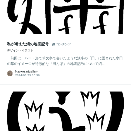
私が考えた畑の地図記号
コンテンツ
デザイン・イラスト
前回は、ハート形で筆文字で書いたような漢字の「田」に囲まれた水田
の草のイメージが特徴的な「田んぼ」の地図記号について紹...
Naokosartgallery
2024/03/23 00:56