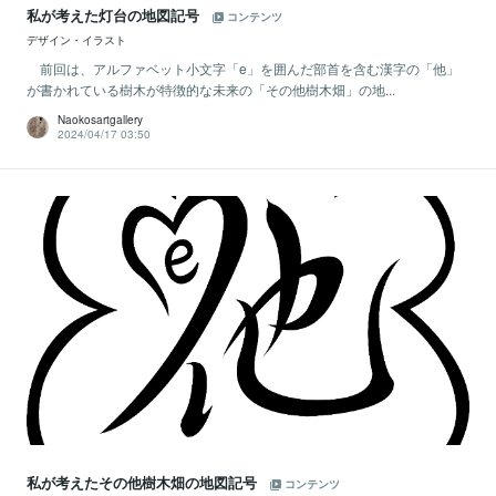
私が考えた灯台の地図記号
コンテンツ
デザイン・イラスト
前回は、アルファベット小文字「e」を囲んだ部首を含む漢字の「他」
が書かれている樹木が特徴的な未来の「その他樹木畑」の地...
Naokosartgallery
2024/04/17 03:50
私が考えたその他樹木畑の地図記号
コンテンツ