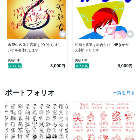
希望の名前や言葉を”心”からオリ
絵画と書道を融合したLINEきせか
ジナル書体にします
え製作☆します
0
1
実績
件
実績
件
3,000
5,000
円
円
購入可能
購入可能
ポートフォリオ
一覧を見る