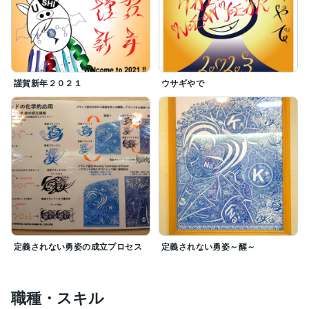
謹賀新年２０２１
ウサギやで
定義されない勇姿の成立プロセス
定義されない勇姿～醒～
職種・スキル