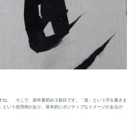
すね。 そこで、新年書初め３枚目です。「進」という字を書きま
」という使用例があり、基本的にポジティブなイメージがあるの