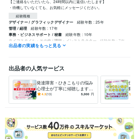
【ご連絡をいただいたら、24時間以内に返信いたします】

・待機していなくても、お気軽にメッセージください。
経験職種
デザイナー / グラフィックデザイナー
経験年数 : 25年
管理 / 経理
経験年数 : 17年
事務・ビジネスサポート / 秘書
経験年数 : 10年
ライフスタイル・その他 / 講師・インストラクター
経験年数 : 7年
出品者の実績をもっと見る
資格・検定
上級心理カウンセラー
取得年 : 2021年
日商簿記検定2級
取得年 : 2006年
出品者の人気サービス
ビジネス・クリエイティブツール
WordPress:15年
Excel:30年
PowerPoint:30年
Word:30年
発達障害・ひきこもりの悩み
仕事
Moneyfoward:8年
弥生会計:1年
Adobe Photoshop:27年
心理士が丁寧に傾聴します
動分
Adobe Illustrator:27年
本人・家族どちらも安心◎ト
Canva:1年
Adobe InDesign:1年
数の
4.3
(13)
5,000
円
5.0
ークルームゆっくりチャット
成し
Dreamweaver:1年
しましょ
得意分野
悩み相談・カウンセリング
氷山モデル・ABC分析