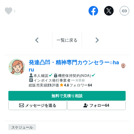
3
一覧に戻る
発達凸凹・精神専門カウンセラー○ha
ru
本人確認
機密保持契約(NDA)
インボイス発行事業者
未登録
総販売実績
23
評価
4.6
フォロワー
64
無料で見積り相談
メッセージを送る
フォロー
64
スケジュール