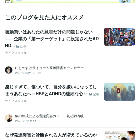
このブログを見た人にオススメ
衝動買いはあなたの意志だけの問題じゃない
——企業の「第一ターゲット」に設定されたAD
HD...
記事
ライフスタイル
にじのすけライター＆発達障害カウンセラー
2026/05/21 23:56
感じすぎて、傷ついて、自分を嫌いになってし
まうあなたへ～HSPとADHDの繊細な心～
記事
ライフスタイル
氣の練成による意識変容ガイド｜氣功師有岐
2025/07/12 11:55
なぜ発達障害と診断される人が増えているのか