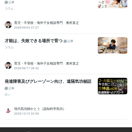
記事
コラム
育児・不登校・海外子女相談専門 奥村直之
2026/06/04 07:27
才能は、失敗できる場所で育つ
記事
コラム
育児・不登校・海外子女相談専門 奥村直之
2026/06/17 06:42
発達障害及びグレーゾーン向け、遠隔気功秘話
記事
占い
現代気功師かとう（認知科学気功）
2025/10/15 03:59