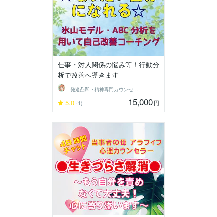
仕事・対人関係の悩み等！行動分
析で改善へ導きます
発達凸凹・精神専門カウンセラー○haru
15,000
5.0
円
(1)