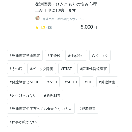
発達障害・ひきこもりの悩み心理
士が丁寧に傾聴します
発達凸凹・精神専門カウンセラー○haru
5,000
4.3
円
(13)
#発達障害発達障害
#不登校
#行き渋り
#パニック
#うつ病
#パニック障害
#PTSD
#広汎性発達障害
#発達障害とADHD
#ASD
#ADHD
#LD
#発達障害
#片付けられない
#悩み相談
#発達障害何度言っても分からない大人
#愛着障害
#仕事が続かない