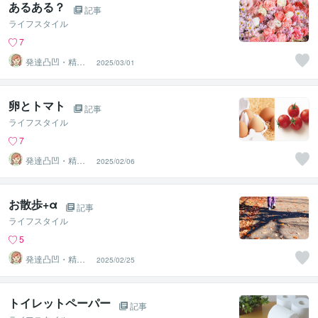
あるある？
記事
ライフスタイル
7
発達凸凹・精神
2025/03/01
専門カウンセラ
ー○haru
卵とトマト
記事
ライフスタイル
7
発達凸凹・精神
2025/02/06
専門カウンセラ
ー○haru
お散歩+α
記事
ライフスタイル
5
発達凸凹・精神
2025/02/25
専門カウンセラ
ー○haru
トイレットペーパー
記事