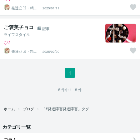
発達凸凹・精神
2025/01/11
専門カウンセラ
ー○haru
ご褒美チョコ
記事
ライフスタイル
2
発達凸凹・精神
2025/02/20
専門カウンセラ
ー○haru
1
8
件中
1 - 8
件
ホーム
ブログ
「#発達障害発達障害」タグ
カテゴリ一覧
コラム