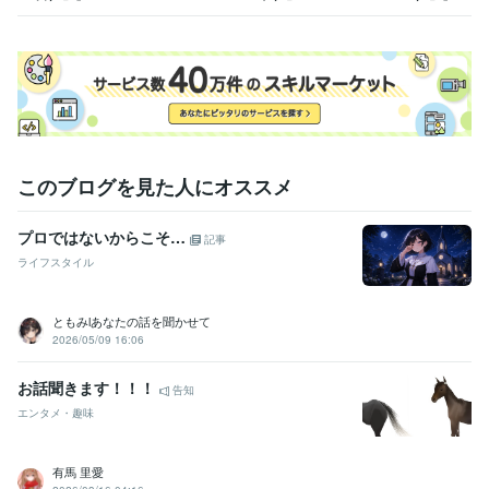
一般財団法人日本能力開発推進協会 産業心理カウンセラー
取得年 :
2020年
一般社団法人日本人材育成協会 一級労務管理士
取得年 : 2018年
日本カウンセリング普及協会 認定メンタルヘルス指導員
取得年 : 2
021年
得意分野
悩み相談・カウンセリング
うつの相談、人間関係、その他
うつ 人間関係 仕事
このブログを見た人にオススメ
住まい・美容・生活相談
替え歌、川柳、エッセー、その他
文芸 エッセー 川柳
プロではないからこそ…
記事
ライフスタイル
ともみlあなたの話を聞かせて
2026/05/09 16:06
お話聞きます！！！
告知
エンタメ・趣味
有馬 里愛