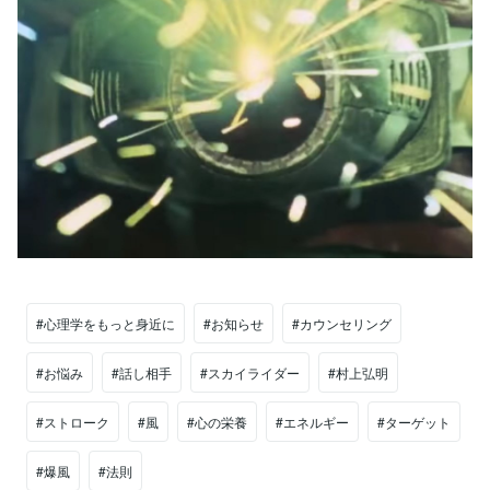
#心理学をもっと身近に
#お知らせ
#カウンセリング
#お悩み
#話し相手
#スカイライダー
#村上弘明
#ストローク
#風
#心の栄養
#エネルギー
#ターゲット
#爆風
#法則