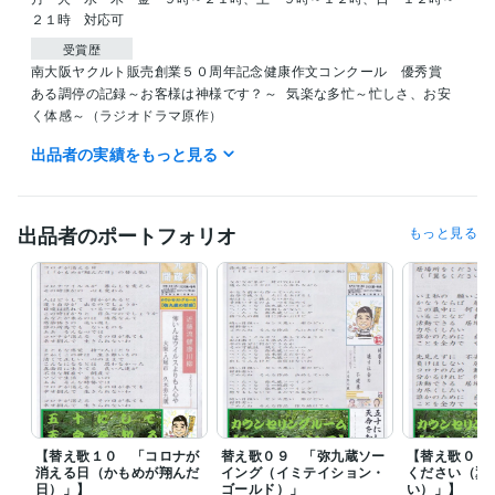
２１時　対応可
受賞歴
南大阪ヤクルト販売創業５０周年記念健康作文コンクール　優秀賞
ある調停の記録～お客様は神様です？～
気楽な多忙～忙しさ、お安
く体感～（ラジオドラマ原作）
出品者の実績をもっと見る
資格・検定
英検３級
取得年 : 1989年
日商簿記検定三級
取得年 : 1996年
食品衛生責任者
取得年 : 2002年
出品者のポートフォリオ
もっと見る
ＭＯＳ検定Ｅｘｃｅｌ２００７
取得年 : 2011年
ＭＯＳ検定Ｗｏｒｄ２００７
取得年 : 2011年
ＭＯＳ検定ＰｏｗｅｒＰｏｉｎｔ２００７
取得年 : 2011年
ＭＯＳ検定Ａｃｃｅｓｓ２００７
取得年 : 2014年
メンタルヘルスマネジメント検定Ⅲ種（セルフケア）
取得年 : 2017
年
メンタルヘルスマネジメント検定Ⅱ種（ラインケア）
取得年 : 2017
年
セルフ・カウンセリング普及協会 メンタルケア・アドバイザー
取
得年 : 2018年
【替え歌１０ 「コロナが
替え歌０９ 「弥九蔵ソー
【替え歌０８
日本カウンセリング普及協会 認定心理カウンセラー２級
取得年 : 2
消える日（かもめが翔んだ
イング（イミテイション・
ください（翼
019年
日）」】
ゴールド）」
い）」】