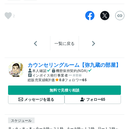
2
一覧に戻る
カウンセリングルーム【弥九蔵の部屋】
本人確認
機密保持契約(NDA)
インボイス発行事業者
未登録
総販売実績
0
評価
0.0
フォロワー
65
無料で見積り相談
メッセージを送る
フォロー
65
スケジュール
月・火・水・木・金ー９時～２１時、土ー９時～１２時、日ー１２時～