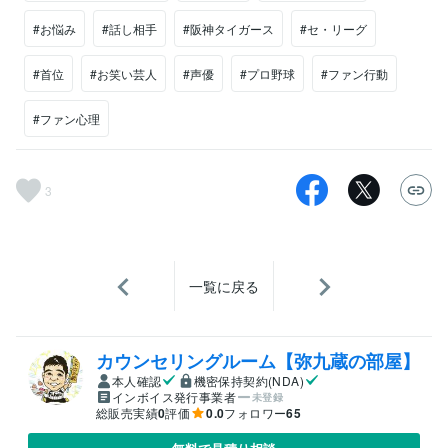
#お悩み
#話し相手
#阪神タイガース
#セ・リーグ
#首位
#お笑い芸人
#声優
#プロ野球
#ファン行動
#ファン心理
3
一覧に戻る
カウンセリングルーム【弥九蔵の部屋】
本人確認
機密保持契約(NDA)
インボイス発行事業者
未登録
総販売実績
0
評価
0.0
フォロワー
65