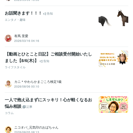
お話聞きます！！！
告知
エンタメ・趣味
有馬 里愛
2026/03/16 04:16
【動画とひとこと日記】ご相談受付開始いたし
ました【8/6(木)】
告知
ライフスタイル
カニ＊やわらかまごころ検定1級
2026/08/06 00:10
一人で抱え込まずにスッキリ！心が軽くなるお
悩み相談
記事
コラム
ニコオバ_元気印のおばちゃん
2026/08/05 08:13