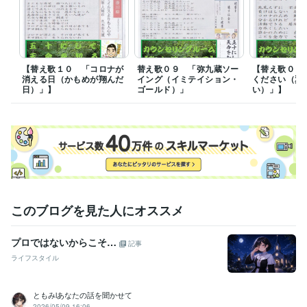
年
メンタルヘルスマネジメント検定Ⅱ種（ラインケア）
取得年 : 2017
年
セルフ・カウンセリング普及協会 メンタルケア・アドバイザー
取
得年 : 2018年
【替え歌１０ 「コロナが
替え歌０９ 「弥九蔵ソー
【替え歌０８
日本カウンセリング普及協会 認定心理カウンセラー２級
取得年 : 2
消える日（かもめが翔んだ
イング（イミテイション・
ください（翼
019年
日）」】
ゴールド）」
い）」】
一般財団法人日本能力開発推進協会 産業心理カウンセラー
取得年 :
2020年
一般社団法人日本人材育成協会 一級労務管理士
取得年 : 2018年
日本カウンセリング普及協会 認定メンタルヘルス指導員
取得年 : 2
021年
得意分野
悩み相談・カウンセリング
うつの相談、人間関係、その他
うつ 人間関係 仕事
このブログを見た人にオススメ
住まい・美容・生活相談
替え歌、川柳、エッセー、その他
文芸 エッセー 川柳
プロではないからこそ…
記事
ライフスタイル
ともみlあなたの話を聞かせて
2026/05/09 16:06