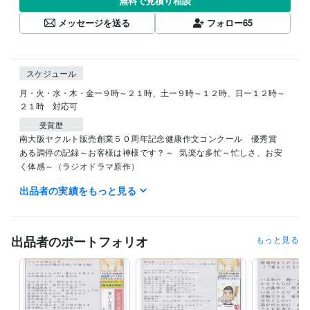
無料で見積り相談
メッセージを送る
フォロー
65
スケジュール
月・火・水・木・金ー９時～２１時、土ー９時～１２時、日ー１２時～
２１時　対応可
受賞歴
南大阪ヤクルト販売創業５０周年記念健康作文コンクール　優秀賞
ある調停の記録～お客様は神様です？～
気楽な多忙～忙しさ、お安
く体感～（ラジオドラマ原作）
出品者の実績をもっと見る
資格・検定
英検３級
取得年 : 1989年
日商簿記検定三級
取得年 : 1996年
食品衛生責任者
取得年 : 2002年
出品者のポートフォリオ
もっと見る
ＭＯＳ検定Ｅｘｃｅｌ２００７
取得年 : 2011年
ＭＯＳ検定Ｗｏｒｄ２００７
取得年 : 2011年
ＭＯＳ検定ＰｏｗｅｒＰｏｉｎｔ２００７
取得年 : 2011年
ＭＯＳ検定Ａｃｃｅｓｓ２００７
取得年 : 2014年
メンタルヘルスマネジメント検定Ⅲ種（セルフケア）
取得年 : 2017