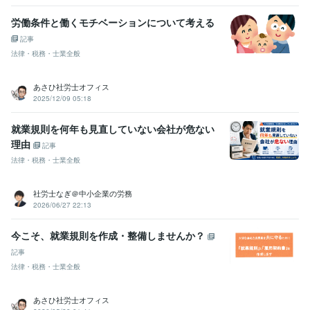
書など、雇用関係書類の作成
書類・契約書作成
人事・労務
士業
社会保険労務士
就業規則
労働条件と働くモチベーションについて考える
ビジネス代行
雇用契約書
労働条件通知書
ビジネスサポート
36協定
記事
学歴
法律・税務・士業全般
立正大学
1999年3月 ~ 2003年2月
あさひ社労士オフィス
2025/12/09 05:18
就業規則を何年も見直していない会社が危ない
理由
記事
法律・税務・士業全般
社労士なぎ＠中小企業の労務
2026/06/27 22:13
今こそ、就業規則を作成・整備しませんか？
記事
法律・税務・士業全般
あさひ社労士オフィス