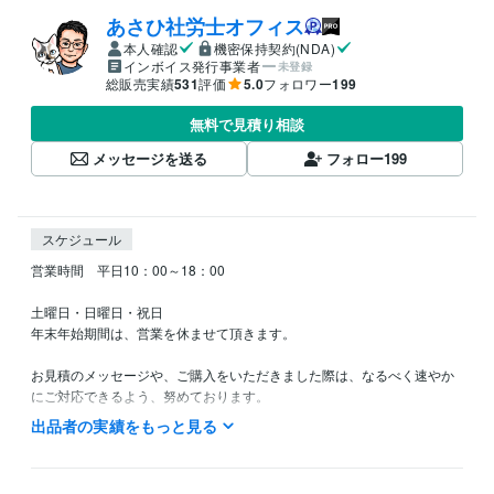
あさひ社労士オフィス
本人確認
機密保持契約(NDA)
インボイス発行事業者
未登録
総販売実績
531
評価
5.0
フォロワー
199
無料で見積り相談
メッセージを送る
フォロー
199
スケジュール
営業時間　平日10：00～18：00

土曜日・日曜日・祝日

年末年始期間は、営業を休ませて頂きます。

お見積のメッセージや、ご購入をいただきました際は、なるべく速やか
にご対応できるよう、努めております。

（平日でしたら、3時間以内にはご対応できるように努めております。土
出品者の実績をもっと見る
曜・日曜・祝日は定休日のため、ご対応できないことがあります。）

なお、営業時間外にご連絡を頂いた場合は、翌朝以降のご返信となるこ