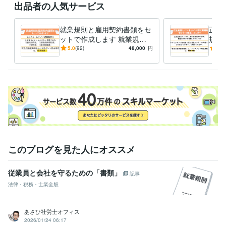
とがございます。ご了承のほど、お願いいたします。

出品者の人気サービス
出品サービスが「満枠対応中」の場合は、お見積またはDMからご相談く
就業規則と雇用契約書類をセ
正社
ットで作成します 就業規則
規則
経験職種
と雇用契約書類で、大切な会
正社
5.0
(92)
48,000
円
4.8
士業・専門職 / 社会保険労務士
経験年数 : 11年
社をしっかりサポートします
はっ
ライフスタイル・その他 / その他
経験年数 : 10年
けで
職歴
あさひ社労士オフィス
2014年8月 ~ 現在
セブンイレブン前橋元総社町北店
2004年3月 ~ 2014年7月
資格・検定
社会保険労務士
取得年 : 2013年
日商簿記検定2級
取得年 : 2004年
このブログを見た人にオススメ
社会福祉士
取得年 : 2002年
その他ツール
従業員と会社を守るための「書類」
記事
就業規則の作成:11年
法律・税務・士業全般
雇用契約書をはじめとする雇用契約書類の作成:11年
得意分野
あさひ社労士オフィス
コンサルティング・士業
就業規則の作成（￥30,000～）
雇用契約
2026/01/24 06:17