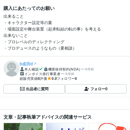
購入にあたってのお願い
出来ること

・キャラクター設定等の案

・場面設定や舞台装置（起承転結の転の事）を考える

出来ないこと

・プロレベルのディレクティング

・プロデュースのようなもの（要相談）
b成田d
本人確認
機密保持契約(NDA)
未登録
インボイス発行事業者
未登録
総販売実績
0
評価
0.0
フォロワー
0
出品者に質問
フォロー
0
文章・記事執筆アドバイスの関連サービス