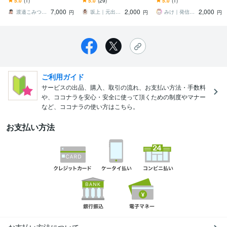
5.0
(1)
5.0
(29)
5.0
(1)
あなたの魅力をアドバイ
集者が原稿を本気で添
目線感想をお伝えします
7,000
2,000
2,000
ス！
削！
渡邉こみつ｜検索されるnote研究会主宰
坂上｜元出版社編集者
みけ｜発信したい人の言葉整理サポーター
円
円
円
ご利用ガイド
サービスの出品、購入、取引の流れ、お支払い方法・手数料
や、ココナラを安心・安全に使って頂くための制度やマナー
など、ココナラの使い方はこちら。
お支払い方法