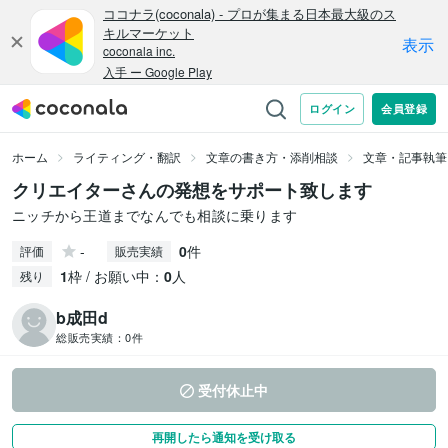
ホーム
ライティング・翻訳
文章の書き方・添削相談
文章・記事執筆
クリエイターさんの発想をサポート致します
ニッチから王道までなんでも相談に乗ります
-
0
件
評価
販売実績
1
枠 / お願い中：
0
人
残り
b成田d
総販売実績：
0件
受付休止中
再開したら通知を受け取る