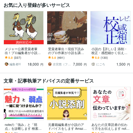
お気に入り登録が多いサービス
満枠対応中
メジャー公募受賞者輩
受賞者輩出！現役下読み
小説の【詳しい】添削・
出！プロ編集者が小説添
のプロ作家が小説を講評
校正・感想細かく伝えま
削します 【最終通過11人
します プロから実践的な
す 【長編OK】誤字、時系
5.0
(337)
5.0
(491)
5.0
(130)
に1人】完全オーダーメイ
アドバイスがもらえる！
列矛盾、不足表現、読み
18,000
7,000
1,500
ドで講評アドバイス
純文〜ラノベまでＯＫ
手の誤認、推敲等
編集者H
古宮悠（フルミヤユウ）
にごろ
円
円
円
文章・記事執筆アドバイスの定番サービス
noteの「強み」と「弱
元書籍編集者が小説のア
あなたの文章読者の伝わ
点」を診断します 検索さ
ドバイスをします Amazo
り方をお伝えします not
れるnote研究会運営者が
nベストセラー担当の元編
e・ブログ・Kindleの読者