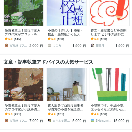
受賞者輩出！現役下読み
小説の【詳しい】添削・
作文・履歴書などを添削
プロ作家がプロットを読
校正・感想細かく伝えま
します ビジネス講師によ
みます 新人賞で結果を出
す 【長編OK】誤字、時系
る作文、履歴書の文面な
5.0
(145)
5.0
(130)
5.0
(133)
すには企画力が命！プロ
列矛盾、不足表現、読み
どの添削です。
2,000
1,500
1,500
が実践的にアドバイス
手の誤認、推敲等
古宮悠（フルミヤユウ）
にごろ
雪野月
円
円
円
文章・記事執筆アドバイスの人気サービス
受賞者輩出！現役下読み
東大出身プロ現役編集者
小説家です。中編小説、
のプロ作家が小説を講評
が貴方の小説を完全添削
エッセイなど添削いたし
します プロから実践的な
します 創作に悩む方、更
ます プロが実作者の視点
5.0
(491)
4.9
(131)
4.9
(108)
アドバイスがもらえる！
に作品を面白くしたい
であなたの作品を丁寧
7,000
5,000
15,000
純文〜ラノベまでＯＫ
方、デビューしたい方！
に、詳細にアドバイス。
古宮悠（フルミヤユウ）
まさお＠現役プロ編集者
SNatsumi（創作講師）
円
円
円