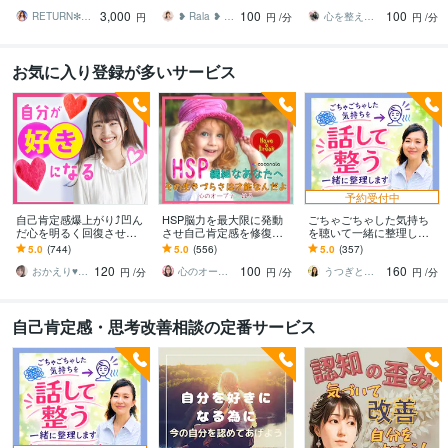
の解放♥
黒思考などのつらさ整理
あなたをෆ⁠取り戻そう❤✨️
3,000
100
100
してみませんか？
RETURN✻STONES
❥ Rala ❥ 心理カウンセラー
心を整えるセルフラブコーチ ✨KANA✨
円
円
/分
円
/分
お気に入り登録が多いサービス
予約受付中
自己肯定感爆上がり⤴︎凹ん
HSP脳力を最大限に発動
ごちゃごちゃした気持ち
だ心を明るく回復させま
させ自己肯定感を修復し
を聴いて一緒に整理しま
す 本来のあなたの素敵を
ます 自分の発言への後悔
す 自動思考ストップ！話
5.0
(744)
5.0
(556)
5.0
(357)
超発掘✨あふれる愛情で褒
とダメ出しを止め心地よ
すうちに原因がわかり気
120
100
160
めちぎります❤️
い眠りにつきましょう
持ちが整います
おかえり♥️岡えり子
心のオープナーはる
うつぎともこ（けんちゃんママ♪）
円
/分
円
/分
円
/分
自己肯定感・思考改善相談の定番サービス