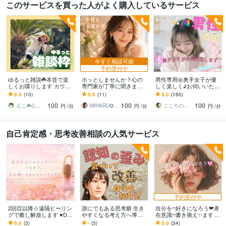
このサービスを買った人がよく購入しているサービス
今すぐ相談可能
予約受付中
ゆるっと雑談☘️本音で楽
ホッとしませんか？心の
男性専用㊙奥手女子が優
しくお喋りします カウン
専門家が丁寧に聞きます
しく楽しく♪お伺いいたし
セラーだけど人間です☘️
優しい人ほど抱え込む気
ます 和み※眠れない＊おっ
5.0
(10)
5.0
(11)
5.0
(160)
優しい声／気分転換／隙
持ちを、安心して話せま
とり＊内緒話＊レス＊癒
100
100
100
間時間♡
す
し＊性のお悩み＊
えこ☘️心に寄りそう保健室
MIHARU✪深層心理サイキック鑑定師
こころのよろず屋・和らぎの陽”すず”
円
/分
円
/分
円
/分
自己肯定感・思考改善相談の人気サービス
予約受付中
2回目以降☆遠隔ヒーリン
誰にでもある思考癖 生き
自分をෆ⁠好きになろう❤潜
グで癒し解放します ♥DN
やすくなる考え方へ導き
在意識ෆ⁠書き換え✨ます 自
Aレベルの癒し・トラウマ
ます ぐるぐる べきねば 白
己肯定感を整え❤✨本来の
5.0
(3)
-
(3)
5.0
(34)