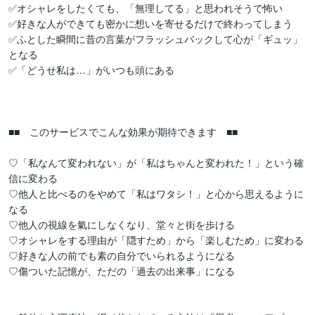
✅オシャレをしたくても、「無理してる」と思われそうで怖い

✅好きな人ができても密かに想いを寄せるだけで終わってしまう

✅ふとした瞬間に昔の言葉がフラッシュバックして心が「ギュッ」
となる

✅「どうせ私は…」がいつも頭にある

■■　このサービスでこんな効果が期待できます　■■

♡「私なんて変われない」が「私はちゃんと変われた！」という確
信に変わる

♡他人と比べるのをやめて「私はワタシ！」と心から思えるように
なる

♡他人の視線を氣にしなくなり、堂々と街を歩ける

♡オシャレをする理由が「隠すため」から「楽しむため」に変わる

♡好きな人の前でも素の自分でいられるようになる

♡傷ついた記憶が、ただの「過去の出来事」になる
