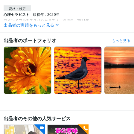
資格・検定
心理セラピスト
取得年 : 2020年
マインドフルネススペシャリスト
取得年 : 2021年
出品者の実績をもっと見る
得意分野
悩み相談・カウンセリング
見た目に関するトラウマ解消
【夢の意味】を
出品者のポートフォリオ
もっと見る
読み解きます
身体の悩み
悩み相談
カウンセリング
夢の意味
見た目
トラウマ
感覚
出品者のその他の人気サービス