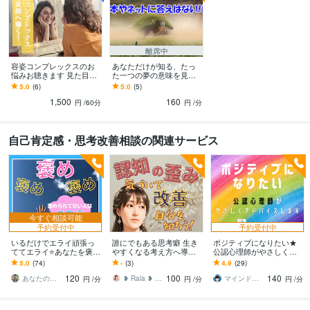
離席中
容姿コンプレックスのお
あなただけが知る、たっ
悩みお聴きます 見た目に
た一つの夢の意味を見つ
自信がなく、積極的にな
けます 占いの本やネット
5.0
(6)
5.0
(5)
れない貴女へ
情報に答えはない！【夢
1,500
160
はあなた自身】だから❀
円
/60分
円
/分
自己肯定感・思考改善相談の関連サービス
今すぐ相談可能
予約受付中
予約受付中
いるだけでエライ頑張っ
誰にでもある思考癖 生き
ポジティブになりたい★
ててエライ⭐あなたを褒め
やすくなる考え方へ導き
公認心理師がやさしく話
ます 時には絶対的に褒め
ます ぐるぐる べきねば 白
します ネガティブなあな
5.0
(74)
-
(3)
4.9
(29)
られよう♡褒め褒めセル
黒思考などのつらさ整理
たの心をいやして前向き
120
100
140
フコンパッション+1
してみませんか？
になる方法を教えます
あなたのサポーター⭐えみ
❥ Rala ❥ 心理カウンセラー
マインドレジリエンス
円
/分
円
/分
円
/分