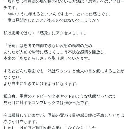
一般的な心理療法の場で使われている方法は『思考』へのアプロー
チです。

「○○のように考えるといいんですよー」といった感じです。

一度は見聞きしたことがあるのではないでしょうか？　

私は思考ではなく『感覚』にアクセスします。

『感覚』は思考で制御できない反射の領域のため、

あなたが人前で瞬時に感じてしまう不快な感情を開放し、

本来の「あなたらしさ」を取り戻していきます。

するとどんな場面でも「私はワタシ」と他人の目を氣にすることが
なくなり、

より自由に生きていけるようになります。

私自身、重度のアトピーで全身ヤケドのような状態だったので

見た目に対するコンプレックスは強かったです。

今は緩解していますが、季節の変わり目や感染症に罹患したときは
赤さが目立ちます。

しかし、以前ほど周囲の目を氣にしなくなりました。
