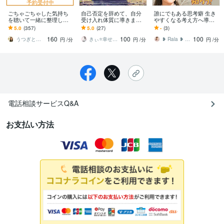
予約受付中
ごちゃごちゃした気持ち
自己否定を辞めて、自分
誰にでもある思考癖 生き
を聴いて一緒に整理しま
受け入れ体質に導きます
やすくなる考え方へ導き
す 自動思考ストップ！話
毎日頑張っている自分を
ます ぐるぐる べきねば 白
5.0
(357)
5.0
(27)
-
(3)
すうちに原因がわかり気
認めてあげましょう。自
黒思考などのつらさ整理
160
100
100
持ちが整います
分を愛していこう
してみませんか？
うつぎともこ（けんちゃんママ♪）
きぃ⭐️幸せを呼び込むふわっと女神⭐️
❥ Rala ❥ 心理カウンセラー
円
/分
円
/分
円
/分
電話相談サービスQ&A
お支払い方法