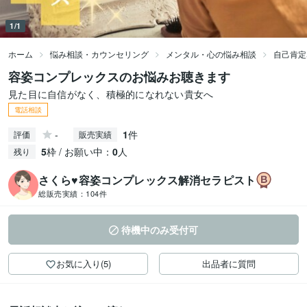
1/1
ホーム
悩み相談・カウンセリング
メンタル・心の悩み相談
自己肯定
容姿コンプレックスのお悩みお聴きます
見た目に自信がなく、積極的になれない貴女へ
電話相談
-
1
件
評価
販売実績
5
枠 / お願い中：
0
人
残り
さくら♥容姿コンプレックス解消セラピスト
総販売実績：
104件
待機中のみ受付可
お気に入り(5)
出品者に質問