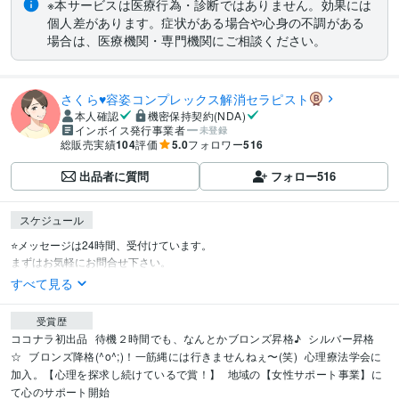
※本サービスは医療行為・診断ではありません。効果には
個人差があります。症状がある場合や心身の不調がある
場合は、医療機関・専門機関にご相談ください。
さくら♥容姿コンプレックス解消セラピスト
本人確認
機密保持契約(NDA)
インボイス発行事業者
未登録
総販売実績
104
評価
5.0
フォロワー
516
出品者に質問
フォロー
516
スケジュール
⭐メッセージは24時間、受付けています。

まずはお気軽にお問合せ下さい。
すべて見る
受賞歴
ココナラ初出品
待機２時間でも、なんとかブロンズ昇格♪
シルバー昇格
☆
ブロンズ降格(^o^;)！一筋縄には行きませんねぇ〜(笑)
心理療法学会に
加入。【心理を探求し続けているで賞！】
地域の【女性サポート事業】に
て心のサポート開始