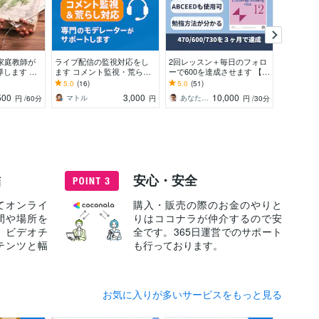
家庭教師が
ライブ配信の監視対応をし
2回レッスン＋毎日のフォロ
プロ現場
導します 国
ます コメント監視・荒らし
ーで600を達成させます 【伴
方に!実
指導しま
対応などの配信監視をお任
走型】あなた専用カリキュ
声・話し
5.0
(16)
5.0
(51)
5.0
(27
校受験・学校
せください
ラム × 伴走で挫折させませ
て自信が
500
3,000
10,000
マトル
あなた専門のTOEIC講師☆しんじ
沢井詠
円
/60分
円
円
/30分
ん！
し方に！
結
安心・安全
てオンライ
購入・販売の際のお金のやりと
間や場所を
りはココナラが仲介するので安
、ビデオチ
全です。365日運営でのサポート
テンツと幅
も行っております。
お気に入りが多いサービスをもっと見る