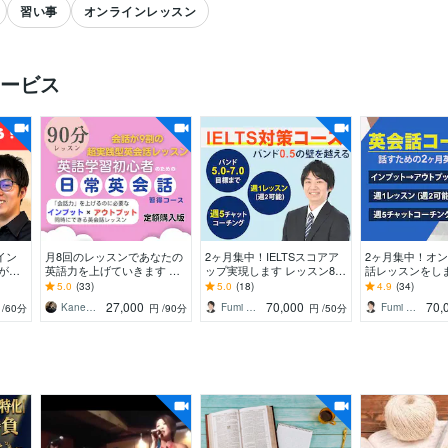
習い事
オンラインレッスン
ービス
すべて見る
イン
月8回のレッスンであなたの
2ヶ月集中！IELTSスコアア
2ヶ月集中！オ
が楽
英語力を上げていきます 忙
ップ実現します レッスン8回
話レッスンをし
験授
しい私にもできる！ムリな
＋週5回進捗チェックの寄り
ン8回＋週5回チ
5.0
(33)
5.0
(18)
4.9
(34)
す）
く続ける日常英会話レッス
添い英語学習サポート
チングで寄り添
27,000
70,000
70,
Kaneケイン 初心者のための英会話講師
Fumi 英語習慣化のプロ
Fumi 英語習慣化のプロ
円
/60分
円
/90分
円
/50分
ン
ート