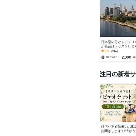
日本語の分かるアメリ
が英会話レッスンします
メリカ出身でTEFL有
5.0
(894)
が生きた英語を教えま
2,000
Bedwards13
注目の新着サ
妊活や不妊治療のお悩
お聞きします 妊活がう
いかないお悩みやご相