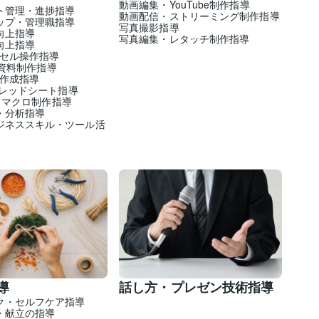
動画編集・YouTube制作指導
ト管理・進捗指導
動画配信・ストリーミング制作指導
ップ・管理職指導
写真撮影指導
向上指導
写真編集・レタッチ制作指導
向上指導
エクセル操作指導
int資料制作指導
書作成指導
スプレッドシート指導
BA・マクロ制作指導
・分析指導
ジネススキル・ツール活
導
話し方・プレゼン技術指導
ク・セルフケア指導
・献立の指導