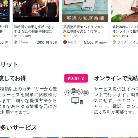
秒で勝
短時間で効果を実感できま
英語塾不要★バイリンガル
経験30年のプロ
勝・
す あなたの目的や目標に合
家庭教師が楽しく指導しま
オンラインで指
出す
わせたレッスンを行います♪
す 各種検定▪入試対策対応可
語の読解方法を
5.0
(162)
5.0
(68)
5.0
(304)
◆会話力、思考力も優しく
す。(中学・高
00
4,000
5,500
4,
hit⭐︎me
NexCurrent
ブロ子ちゃん
円
円
/60分
円
/60分
育てる授業！
別対策可）
リット
較してお得
オンラインで完
40種類以上のカテゴリーから豊
サービス提供はすべ
なサービスを簡単に比較検討
ン上で行います。時
きます。細かな提供方法から
気にせず、テキスト
価まであらゆる情報を元にお
ャット、電話、コン
に利用できます。
広く取引が可能です。
多いサービス