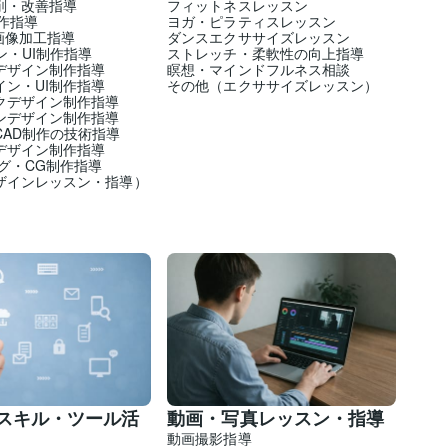
削・改善指導
フィットネスレッスン
r操作指導
ヨガ・ピラティスレッスン
op画像加工指導
ダンスエクササイズレッスン
ン・UI制作指導
ストレッチ・柔軟性の向上指導
デザイン制作指導
瞑想・マインドフルネス相談
イン・UI制作指導
その他（エクササイズレッスン）
クデザイン制作指導
ンデザイン制作指導
CAD制作の技術指導
デザイン制作指導
グ・CG制作指導
ザインレッスン・指導）
スキル・ツール活
動画・写真レッスン・指導
動画撮影指導