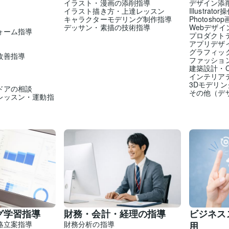
イラスト・漫画の添削指導
デザイン添
イラスト描き方・上達レッスン
Illustrato
キャラクターモデリング制作指導
Photosh
デッサン・素描の技術指導
Webデザイ
ォーム指導
プロダクト
アプリデザ
グラフィッ
改善指導
ファッショ
建築設計・
インテリア
3Dモデリン
ドアの相談
その他（デ
レッスン・運動指
グ学習指導
財務・会計・経理の指導
ビジネス
略立案指導
財務分析の指導
用