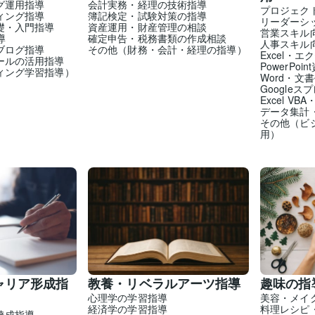
グ運用指導
会計実務・経理の技術指導
プロジェク
ィング指導
簿記検定・試験対策の指導
リーダーシ
礎・入門指導
資産運用・財産管理の相談
営業スキル
導
確定申告・税務書類の作成相談
人事スキル
ブログ指導
その他（財務・会計・経理の指導）
Excel・
ールの活用指導
PowerPo
ィング学習指導）
Word・文
Google
Excel V
データ集計
その他（ビ
用）
ャリア形成指
教養・リベラルアーツ指導
趣味の指
心理学の学習指導
美容・メイ
経済学の学習指導
料理レシピ
達成指導