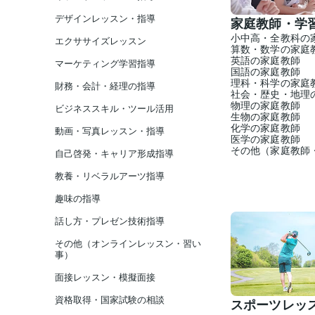
デザインレッスン・指導
家庭教師・学
小中高・全教科の
エクササイズレッスン
算数・数学の家庭
英語の家庭教師
マーケティング学習指導
国語の家庭教師
理科・科学の家庭
財務・会計・経理の指導
社会・歴史・地理
物理の家庭教師
ビジネススキル・ツール活用
生物の家庭教師
化学の家庭教師
動画・写真レッスン・指導
医学の家庭教師
その他（家庭教師
自己啓発・キャリア形成指導
教養・リベラルアーツ指導
趣味の指導
話し方・プレゼン技術指導
その他（オンラインレッスン・習い
事）
面接レッスン・模擬面接
資格取得・国家試験の相談
スポーツレッ