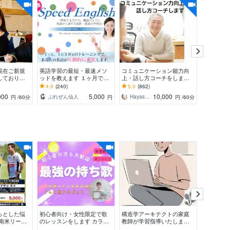
現在ご新規
英語学習の最短・最速メソ
コミュニケーション能力向
オンライ
しておりま
ッドを教えます １ヶ月であ
上・話し方コーチをします
たのお悩
英会話力UP!
なたの英語が変わる〜英語
ビジネス、プレゼン、聴き
ンライン
4.9
(240)
5.0
(862)
5.0
(53
国大卒 MBA
学習25年の集大成を伝授〜
方、伝え方、話し方、人間
レ」売れ
000
5,000
10,000
ぷれぜん仙人
Hayashiコミュニケーションコーチ
円
/60分
円
円
/60分
関係構築
獲得
っとした悩
初心者向け・女性限定で歌
構造学アーキテクトの家庭
初回限定3
南米リーグ/
のレッスンをします カラオ
教師が学習指導いたします
で伴走し
からあなたの
ケ上達！「なんとなく歌
経験豊富なカウンセラーが
オンライ