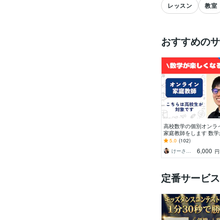
レッスン
教室
おすすめのサ
高校数学の個別オンラ
家庭教師をします 数学
しくなる体験を！（体
5.0
(102)
業として初回割引中で
6,000
けーさくの数学教室
定番サービス