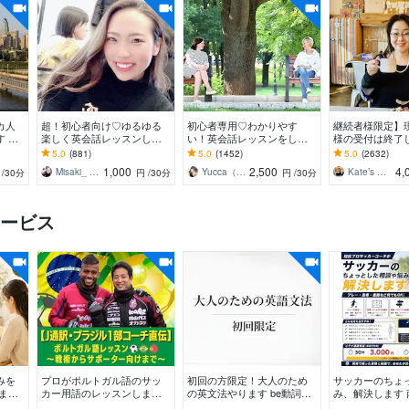
カ人
超！初心者向け♡ゆるゆる
初心者専用♡わかりやす
継続者様限定】
 ア
楽しく英会話レッスンしま
い！英会話レッスンをしま
様の受付は終了
資格者
す あなたのペースでゆるゆ
す 英会話の約8割は中学英
す 気軽に楽しく
5.0
(881)
5.0
(1452)
5.0
(2632)
すよ
る英会話レッスン♡
語！ゲーム感覚のメソッド
NY在住歴8年 米
1,000
2,500
4,
Misaki_ Michelle
Yucca（ゆっか）
Kate’s English
円
/30分
円
/30分
円
/30分
で楽しく上達♪
ービス
みを
プロがポルトガル語のサッ
初回の方限定！大人のため
サッカーのちょ
まく
カー用語のレッスンします
の英文法やります be動詞、
み、解決します 
談お
ブラジルクラブ在籍・五
一般動詞がごちゃごちゃに
Jリーグの経験