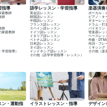
習指導
語学レッスン・学習指導
楽器演奏
家庭教師
英会話レッスン
ボーカル・
教師
韓国語レッスン
ピアノ・キ
中国語レッスン
ギターレッ
フランス語レッスン
ドラム・打
教師
スペイン語レッスン
バイオリン
の家庭教師
ドイツ語レッスン
管楽器レッ
イタリア語レッスン
ベースレッ
ベトナム語レッスン
作曲・DT
日本語レッスン
作詞・フレ
タイ語レッスン
ミキシング
・学習指導）
インドネシア語レッスン
その他（楽
その他（語学学習指導・レッスン）
スン・運動指
イラストレッスン・指導
デザイン