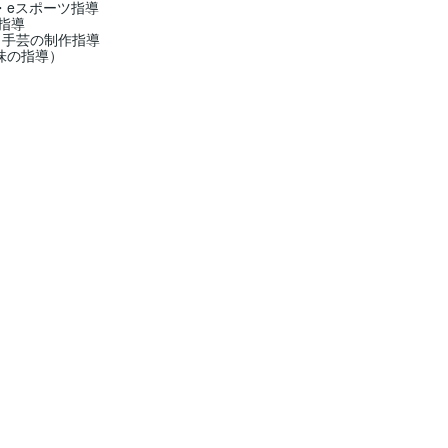
・eスポーツ指導
動指導
・手芸の制作指導
味の指導）