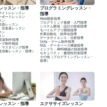
レッスン・指導
プログラミングレッスン・
ボイトレレッスン
指導
ーボードレッスン
Web開発指導
スン
プログラミング基礎・入門指導
楽器レッスン
システム開発・設計の技術指導
・弦楽器レッスン
モバイルアプリ開発指導
スン
作業自動化・効率化指導
スン
データサイエンス・分析指導
M音楽制作指導
Unity・ゲーム制作指導
ーズ制作相談
SQL・データベース構築指導
・マスタリング指導
インフラ・AWS構築の技術指導
器演奏レッスン・指導）
セキュリティ・脆弱性対策指導
その他（プログラミングレッスン・
指導）
レッスン・指導
エクササイズレッスン