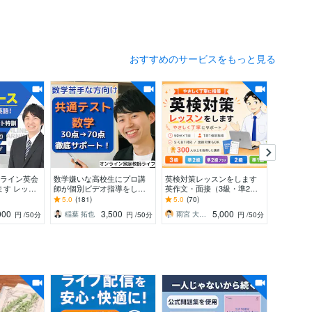
おすすめのサービスをもっと見る
ンライン英会
数学嫌いな高校生にプロ講
英検対策レッスンをします
Vector
ます レッス
師が個別ビデオ指導をしま
英作文・面接（3級・準2
たします
ャットコー
す プロ講師と白チャートで
級・2級・準1級）・S-CBT
いかない
5.0
(181)
5.0
(70)
5.0
(6)
い英語サポ
共通テスト数学8割目指す学
も対応
で解決し
000
3,500
5,000
稲葉 拓也
雨宮 大和｜英語の家庭教師／個別指導
SK K
円
/50分
円
/50分
円
/50分
習サポート