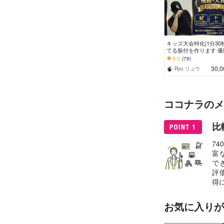
キッズ大会特化|1分30
てる振付を作ります 優
入賞実績多数。結果を
5.0
(79)
振付に特化
30,0
Ryu リュウ
ココナラのメ
比
7
富
で
評
得
お気に入りが