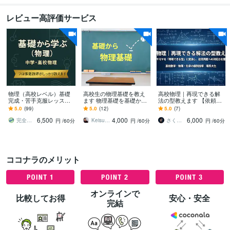
レビュー高評価サービス
物理（高校レベル）基礎
高校生の物理基礎を教え
高校物理｜再現できる解
完成・苦手克服レッスン
ます 物理基礎を基礎から
法の型教えます 【依頼増
します わからない物理
丁寧に解説します。
加中！！】モヤモヤを
5.0
(99)
5.0
(12)
5.0
(7)
が、わかる楽しさに変わ
「再現できる型」に変換
6,500
4,000
6,000
る授業
完全個別指導 オリエントウイング
Keisuke 音響学
さくや｜初心者専門AIサポーター
円
/60分
円
/60分
円
/60分
ココナラのメリット
オンラインで
比較してお得
安心・安全
完結