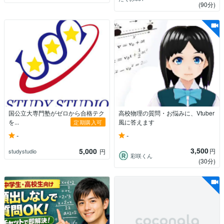
(90分)
国公立大専門塾がゼロから合格テク
高校物理の質問・お悩みに、Vtuber
を...
風に答えます
定期購入可
-
-
3,500
5,000
円
studystudio
円
彩咲くん
(30分)