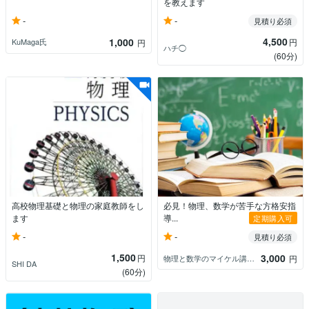
を教えます
-
-
見積り必須
4,500
1,000
円
KuMaga氏
円
ハチ◯
(60分)
高校物理基礎と物理の家庭教師をし
必見！物理、数学が苦手な方格安指
ます
導...
定期購入可
-
-
見積り必須
1,500
3,000
円
物理と数学のマイケル講師 純日本人です笑
円
SHI DA
(60分)