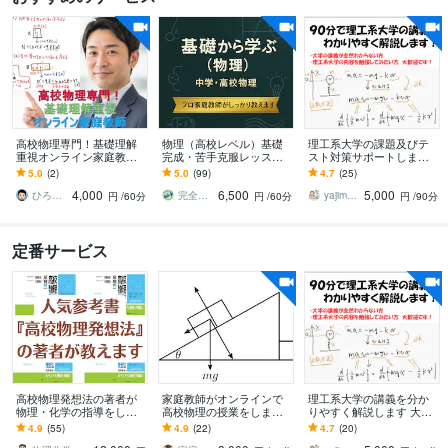
高校物理専門！基礎理解
物理（高校レベル）基礎
理工系大学の課題及びテ
重視オンライン家庭教師
完成・苦手克服レッスン
スト対策サポートします
します 公式暗記から脱
します わからない物理
大学の授業全然わからな
5.0
(2)
5.0
(99)
4.7
(25)
却！物理現象の本質理解
が、わかる楽しさに変わ
い、出てないって方も大
4,000
6,500
5,000
で定期テスト得点UP
る授業
歓迎！
ひろてぃーpapa☆プロ家庭教師☆
完全個別指導 オリエントウイング
yajima家庭教師
円
/60分
円
/60分
円
/90分
定番サービス
高校物理発想法の著者が
家庭教師がオンラインで
理工系大学の講義を分か
物理・化学の指導をしま
高校物理の授業をします
りやすく解説します 大学
す 人気学習参考書の著者
東京大学の理系出身の家
の講義全然わからない、
4.9
(55)
4.9
(22)
4.7
(20)
による物理・化学オンラ
庭教師が分かりやすく授
大学の講義の内容を知り