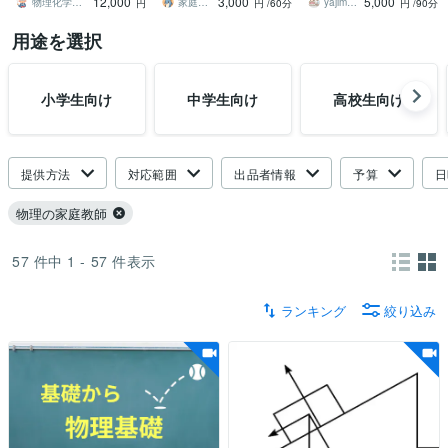
12,000
3,000
5,000
イン家庭教師
業をします。
たいって方！
物理化学参考書著者プロ家庭教師 稲葉康裕
家庭教師・オンライン
yajima家庭教師
円
円
/60分
円
/90分
用途を選択
小学生向け
中学生向け
高校生向け
提供方法
対応範囲
出品者情報
予算
日
物理の家庭教師
57
件中
1 - 57
件表示
ランキング
絞り込み