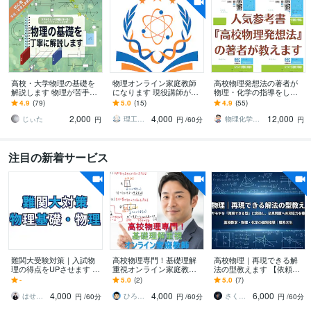
高校・大学物理の基礎を
物理オンライン家庭教師
高校物理発想法の著者が
解説します 物理が苦手な
になります 現役講師があ
物理・化学の指導をしま
方にもわかりやすく解説
なたの疑問にお答えしま
す 人気学習参考書の著者
4.9
(79)
5.0
(15)
4.9
(55)
します
す。
による物理・化学オンラ
2,000
4,000
12,000
イン家庭教師
じぃた
理工個別指導センター
物理化学参考書著者プロ家庭教師 稲葉康裕
円
円
/60分
円
注目の新着サービス
難関大受験対策｜入試物
高校物理専門！基礎理解
高校物理｜再現できる解
理の得点をUPさせます 早
重視オンライン家庭教師
法の型教えます 【依頼増
稲田理系が入試物理の点
します 公式暗記から脱
加中！！】モヤモヤを
-
5.0
(2)
5.0
(7)
の取り方を教えます
却！物理現象の本質理解
「再現できる型」に変換
4,000
4,000
6,000
で定期テスト得点UP
はせがわ＠難関大物理で点をとらせるコーチ
ひろてぃーpapa☆プロ家庭教師☆
さくや｜初心者専門AIサポーター
円
/60分
円
/60分
円
/60分