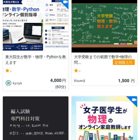
東大院生が数学・物理・Pythonを教
大学受験までの範囲で数学•物理の
えます
問...
定期購入可
-
-
4,000
1,500
円
Kouenji
円
kynyk
(60分)