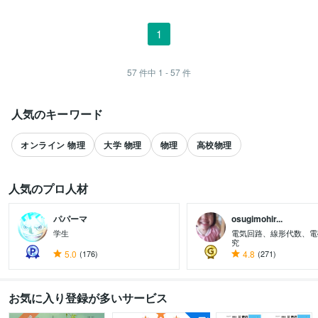
1
57
件中
1 - 57
件
人気のキーワード
オンライン 物理
大学 物理
物理
高校物理
人気のプロ人材
パパーマ
osugimohir...
学生
電気回路、線形代数、電
究
5.0
(176)
4.8
(271)
すべて見る
お気に入り登録が多いサービス