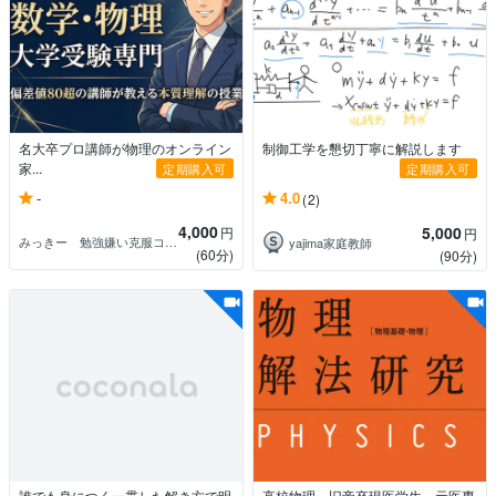
名大卒プロ講師が物理のオンライン
制御工学を懇切丁寧に解説します
家...
定期購入可
定期購入可
-
4.0
(2)
4,000
5,000
円
円
みっきー 勉強嫌い克服コーチ
yajima家庭教師
(60分)
(90分)
誰でも身につく一貫した解き方で明
高校物理、旧帝卒現医学生、元医専