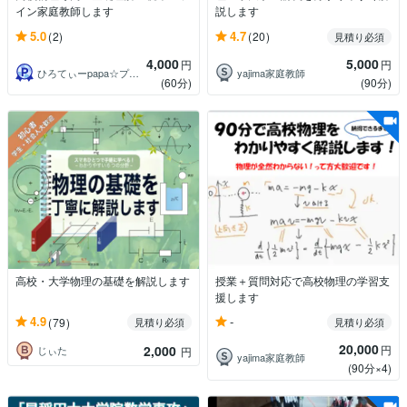
イン家庭教師します
説します
5.0
4.7
(2)
(20)
見積り必須
4,000
5,000
円
円
ひろてぃーpapa☆プロ家庭教師☆
yajima家庭教師
(60分)
(90分)
高校・大学物理の基礎を解説します
授業＋質問対応で高校物理の学習支
援します
-
4.9
(79)
見積り必須
見積り必須
20,000
2,000
円
じぃた
円
yajima家庭教師
(90分×4)