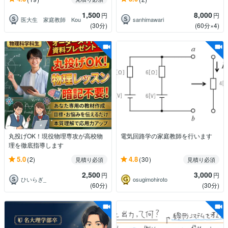
1,500
8,000
円
円
医大生 家庭教師 Kou
sanhimawari
(30分)
(60分×4)
丸投げOK！現役物理専攻が高校物
電気回路学の家庭教師を行います
理を徹底指導します
5.0
4.8
(2)
(30)
見積り必須
見積り必須
2,500
3,000
円
円
ひいらぎ_
osugimohiroto
(60分)
(30分)