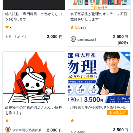
予約受付中
編入試験（専門科目）のわからない
女子医学生が物理のオンライン家庭
を解消します
教師をいたします
-
5.0
(2)
2,000
2,500
まる（しかく）
円
円
sanhimawari
(60分)
高校物理の問題の減点されない解答
現役東大生が高校物理を微積を用い
を作ります
て...
定期購入可
-
-
3,500
2,000
円
やす＠現役塾講師兼現役国立理系大学生
円
たくみ001