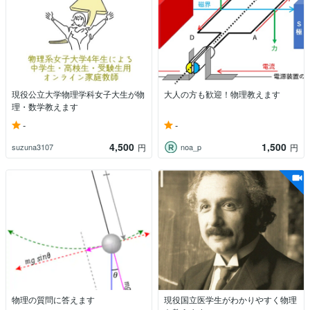
現役公立大学物理学科女子大生が物
大人の方も歓迎！物理教えます
理・数学教えます
-
-
4,500
1,500
suzuna3107
noa_p
円
円
物理の質問に答えます
現役国立医学生がわかりやすく物理