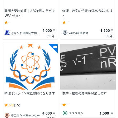
難関大受験対策｜入試物理の得点を
物理、数学の学習の悩み相談のりま
UPさせます
す
-
-
4,000
1,500
円
円
はせがわ＠難関大物理で点をとらせるコーチ
yajima家庭教師
(60分)
(30分)
物理オンライン家庭教師になります
数学・物理の疑問を解消します
-
5.0
(15)
4,000
1,500
ＳＳＳヨシ
円
円
理工個別指導センター