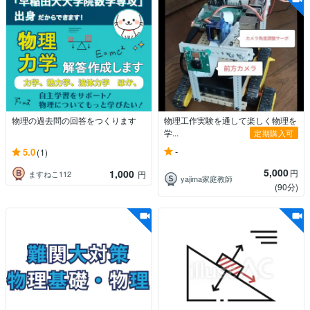
物理の過去問の回答をつくります
物理工作実験を通して楽しく物理を
学...
定期購入可
-
5.0
(1)
5,000
1,000
円
ますねこ112
円
yajima家庭教師
(90分)