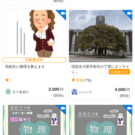
(60分)
予約受付中
高校生に物理を教えます
現役京大医学部生が丁寧にオンライ
ン...
定期購入可
-
5.0
(176)
2,000
4,000
円
円
五十嵐貴行
パパーマ
(30分)
(60分)