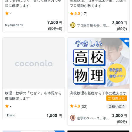
快に解説します
プロ講師が教えます
-
5.0
(17)
7,500
3,000
円
円
tkyamada73
プロ医専校舎長、現医学生の大学受験と統計
(90分×8)
(60分)
物理・数学の「なぜ？」を本質から
高校物理を基礎から丁寧に教えます
徹底解説します
定期購入可
-
4.8
(32)
見積り必須
1,500
3,000
TDaino
円
円
進学塾スペースラボ｜松戸
(60分)