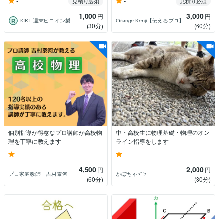
-
-
見積り必須
見積り必須
1,000
3,000
円
円
KIKI_週末ヒロイン製図代行
Orange Kenji【伝えるプロ】
(30分)
(60分)
個別指導が得意なプロ講師が高校物
中・高校生に物理基礎・物理のオン
理を丁寧に教えます
ライン指導をします
-
-
4,500
2,000
円
円
プロ家庭教師 吉村泰河
かぼちゃﾊﾟﾝ
(60分)
(30分)