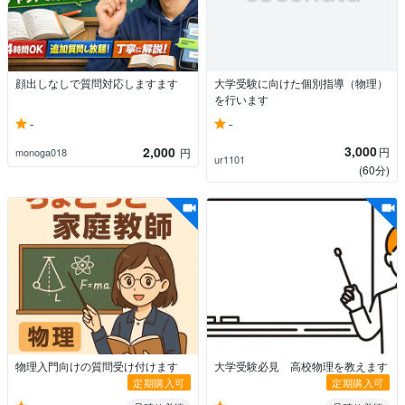
顔出しなしで質問対応しますます
大学受験に向けた個別指導（物理）
を行います
-
-
3,000
2,000
円
monoga018
円
ur1101
(60分)
物理入門向けの質問受け付けます
大学受験必見 高校物理を教えます
定期購入可
定期購入可