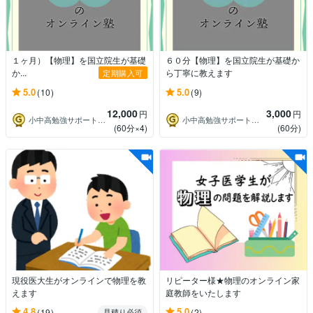
１ヶ月）【物理】を国立院生が基礎
６０分【物理】を国立院生が基礎か
か...
ら丁寧に教えます
定期購入可
5.0
5.0
(10)
(9)
12,000
3,000
円
円
小中高勉強サポート｜Smart
小中高勉強サポート｜Smart
(60分×4)
(60分)
現役医大生がオンラインで物理を教
リピーター様★物理のオンライン家
えます
庭教師をいたします
4.8
5.0
(19)
(2)
見積り必須