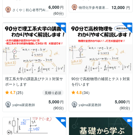
6,000
12,000
円
物理化学参考書著者プロ家庭教師 稲葉康裕
円
さくや｜初心者専門AIサポーター
(60分)
理工系大学の課題及びテスト対策サ
90分で高校物理の補習とテスト対策
ポートします
を行います
4.7
4.8
(25)
(34)
見積り必須
5,000
5,000
円
円
yajima家庭教師
yajima家庭教師
(90分)
(90分)