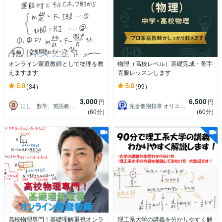
オンライン家庭教師として物理を教
物理（高校レベル）基礎完成・苦手
えますます
克服レッスンします
5.0
5.0
(34)
(99)
3,000
6,500
円
円
にし 数学、英語教えます
完全個別指導 オリエントウイング
(60分)
(60分)
高校物理専門！基礎理解重視オンラ
理工系大学の講義を分かりやすく解