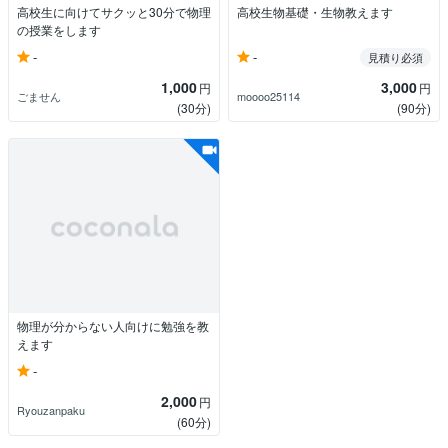
高校生に向けてサクッと30分で物理
高校生物基礎・生物教えます
の授業をします
-
-
見積り必須
1,000
3,000
円
円
ごません
moooo25114
(30分)
(90分)
物理が分からない人向けに勉強を教
えます
-
2,000
円
Ryouzanpaku
(60分)