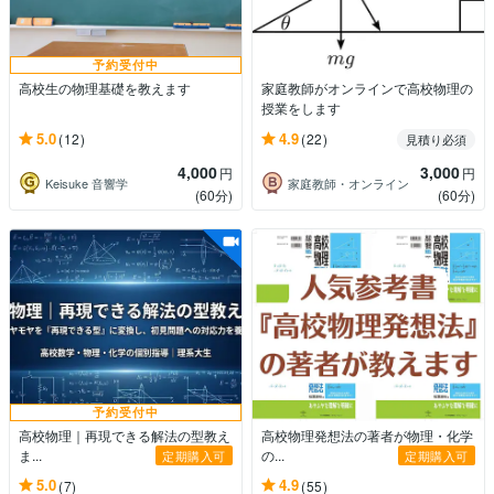
予約受付中
高校生の物理基礎を教えます
家庭教師がオンラインで高校物理の
授業をします
5.0
4.9
(12)
(22)
見積り必須
4,000
3,000
円
円
Keisuke 音響学
家庭教師・オンライン
(60分)
(60分)
予約受付中
高校物理｜再現できる解法の型教え
高校物理発想法の著者が物理・化学
ま...
の...
定期購入可
定期購入可
5.0
4.9
(7)
(55)