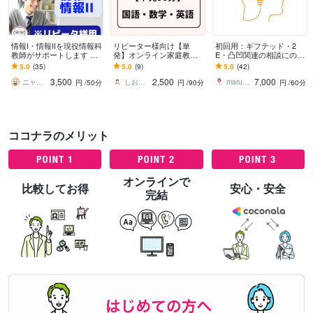
情報I・情報IIを現役情報科
リピーター様向け【単
初回用：ギフテッド・2
教師がサポートします キ
発】オンライン家庭教師
E・凸凹関連の相談にのり
ャリア13年の情報科教員
します 90分「国語・数
ます わが子/自分は周りと
5.0
(35)
5.0
(9)
5.0
(42)
が提供するオンライン家
学・英語」組み合わせご
違う？凸凹っ子に関する
3,500
2,500
7,000
庭教師
要望お応え致します。
お話をしたい方へ
ニャンタ先生
しおり 学習支援・コーチング
maru_education
円
/50分
円
/90分
円
/60分
ココナラのメリット
オンラインで
比較してお得
安心・安全
完結