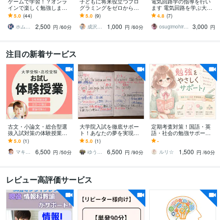
ゲームで学習！？オンラ
子どもに将来役立つプロ
電気回路学の指導を行い
インで楽しく勉強します
グラミングをゼロから教
ます 電気回路を学ぶ大学
新たな学び体験に最安高
えます 【お試し価格1000
生・高専生・高校生にそ
5.0
(44)
5.0
(9)
4.8
(7)
質の家庭教師を！スマ
円】お子様が夢中に！試
の理由を説明します
2,500
1,000
3,000
ホ・PC等でOK！
行錯誤力等も向上⤴
ホム☆ホーム▶自習室ホーミング所属
成沢はまる
osugimohiroto
円
/60分
円
/60分
円
注目の新着サービス
古文・小論文・総合型選
大学院入試を徹底サポー
定期考査対策！国語・英
抜入試対策の体験授業し
ト！あなたの夢を実現し
語・社会の勉強サポート
ます 大学受験指導歴26年
ます 英語・小論文・研究
します 点数UP、苦手克服
5.0
(1)
5.0
(1)
-
プロ講師マキ先生が合格
計画・面接など徹底的に
などテストに向けての不
6,500
6,500
1,500
をサポート！
サポートします！
安を減らしましょう
マキ先生 大学受験指導歴26年プロ講師
ゆうたの家庭教師
ルリ☆
円
/50分
円
/90分
円
/60分
レビュー高評価サービス