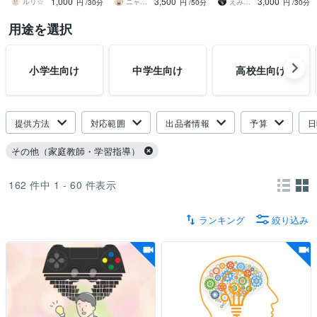
1,000
3,500
3,000
子大歓迎
庭教師
ルリ☆
ニャンタ先生
えみゅりん
円
/30分
円
/50分
円
/30分
用途を選択
小学生向け
中学生向け
高校生向け
提供方法
対応範囲
出品者情報
予算
日
その他（家庭教師・学習指導）
162
件中
1 - 60
件表示
ランキング
絞り込み