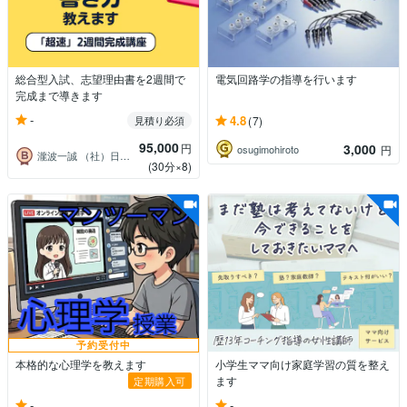
総合型入試、志望理由書を2週間で
電気回路学の指導を行います
完成まで導きます
-
4.8
見積り必須
(7)
95,000
円
3,000
osugimohiroto
円
瀧波一誠 （社）日本地域地理研究所理事長
(30分×8)
予約受付中
本格的な心理学を教えます
小学生ママ向け家庭学習の質を整え
ます
定期購入可
-
-