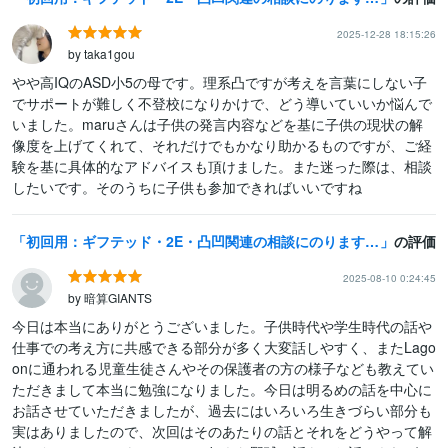
2025-12-28 18:15:26
by taka1gou
やや高IQのASD小5の母です。理系凸ですが考えを言葉にしない子
でサポートが難しく不登校になりかけで、どう導いていいか悩んで
いました。maruさんは子供の発言内容などを基に子供の現状の解
像度を上げてくれて、それだけでもかなり助かるものですが、ご経
験を基に具体的なアドバイスも頂けました。また迷った際は、相談
したいです。そのうちに子供も参加できればいいですね
初回用：ギフテッド・2E・凸凹関連の相談にのります わが子/自分は周りと違う？凸凹っ子に関するお話をしたい方へ
の評価
2025-08-10 0:24:45
by 暗算GIANTS
今日は本当にありがとうございました。子供時代や学生時代の話や
仕事での考え方に共感できる部分が多く大変話しやすく、またLago
onに通われる児童生徒さんやその保護者の方の様子なども教えてい
ただきまして本当に勉強になりました。今日は明るめの話を中心に
お話させていただきましたが、過去にはいろいろ生きづらい部分も
実はありましたので、次回はそのあたりの話とそれをどうやって解