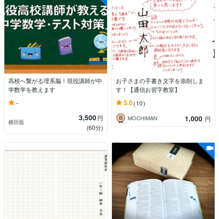
高校へ繋がる理系脳！現役講師が中
お子さまの手書き文字を添削しま
学数学を教えます
す！【通信お習字教室】
-
5.0
(10)
3,500
円
1,000
MOCHIMAN
円
横田藍
(60分)