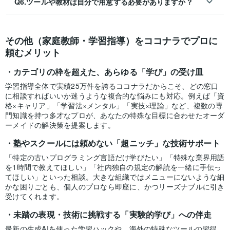
Q6.ツールや教材は自分で用意する必要がありますか？
その他（家庭教師・学習指導）をココナラでプロに
頼むメリット
カテゴリの枠を超えた、あらゆる「学び」の受け皿
学習指導全体で実績25万件を誇るココナラだからこそ、どの窓口
に相談すればいいか迷うような複合的な悩みにも対応。例えば「資
格×キャリア」「学習法×メンタル」「実技×理論」など、複数の専
門知識を持つ多才なプロが、あなたの特殊な目標に合わせたオーダ
ーメイドの解決策を提案します。
塾やスクールには頼めない「超ニッチ」な技術サポート
「特定の古いプログラミング言語だけ学びたい」「特殊な業界用語
を1時間で教えてほしい」「社内独自の規定の解読を一緒に手伝っ
てほしい」といった相談。大きな組織ではメニューにないような細
かな困りごとも、個人のプロなら即座に、かつリーズナブルに引き
受けてくれます。
未踏の表現・技術に挑戦する「実験的学び」への伴走
最新の生成AIを使った学習ハックや、海外の特殊なツールの習得、