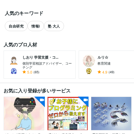
人気のキーワード
自由研究
情報i
塾 大人
人気のプロ人材
しおり 学習支援・コ...
ルリ☆
個別学習相談アドバイザー、コー
教育関連
チング
5.0
(65)
4.9
(49)
すべて見る
お気に入り登録が多いサービス