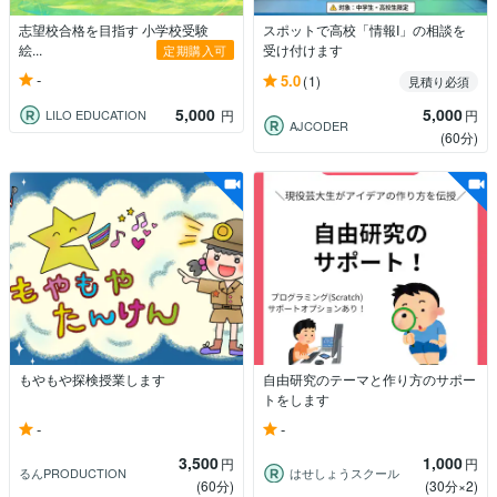
志望校合格を目指す 小学校受験
スポットで高校「情報I」の相談を
絵...
受け付けます
定期購入可
-
5.0
(1)
見積り必須
5,000
5,000
LILO EDUCATION
円
円
AJCODER
(60分)
もやもや探検授業します
自由研究のテーマと作り方のサポー
トをします
-
-
3,500
1,000
円
円
るんPRODUCTION
はせしょうスクール
(60分)
(30分×2)