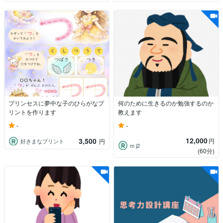
プリンセスに夢中な子のひらがなプ
何のために生きるのか勉強するのか
リントを作ります
教えます
-
-
12,000
3,500
円
好きまなプリント
円
m j2
(60分)