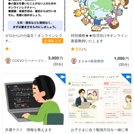
ゼロからの小論文！オンラインレク
特別価格★★幼児向け❈オンライン
チ...
家庭教師いたします
定期購入可
-
5.0
(1)
3,000
1,000
円
円
COEVOラーナーズケア・ステーション
まさみ✮家庭教師
(30分)
(30分)
共通テスト 情報を教えます
お子さまに合う勉強方法を一緒に考