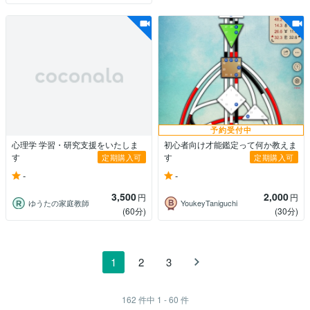
予約受付中
心理学 学習・研究支援をいたしま
初心者向け才能鑑定って何か教えま
す
す
定期購入可
定期購入可
-
-
3,500
2,000
円
円
ゆうたの家庭教師
YoukeyTaniguchi
(60分)
(30分)
1
2
3
162
件中
1 - 60
件