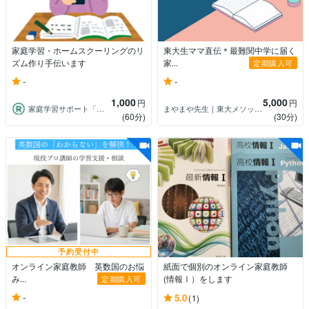
家庭学習・ホームスクーリングのリ
東大生ママ直伝＊最難関中学に届く
ズム作り手伝います
家...
定期購入可
-
-
1,000
5,000
円
円
家庭学習サポート「はるのひ」
まやまや先生｜東大メソッドレッスン
(60分)
(30分)
予約受付中
オンライン家庭教師 英数国のお悩
紙面で個別のオンライン家庭教師
み...
(情報Ⅰ）をします
定期購入可
-
5.0
(1)