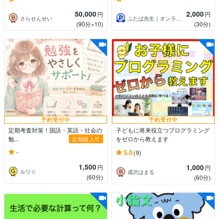
50,000
2,000
円
円
さらせんせい
ふたば先生｜オンライン家庭教師
(90分×10)
(30分)
予約受付中
予約受付中
定期考査対策！国語・英語・社会の
子どもに将来役立つプログラミング
勉...
をゼロから教えます
定期購入可
-
5.0
(9)
1,500
1,000
円
円
ルリ☆
成沢はまる
(60分)
(60分)