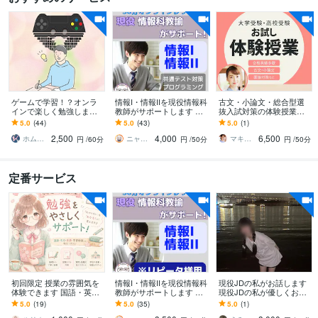
ゲームで学習！？オンラ
情報I・情報IIを現役情報科
古文・小論文・総合型選
インで楽しく勉強します
教師がサポートします キ
抜入試対策の体験授業し
新たな学び体験に最安高
ャリア13年の情報科教員
ます 大学受験指導歴26年
5.0
(44)
5.0
(43)
5.0
(1)
質の家庭教師を！スマ
が提供するオンライン家
プロ講師マキ先生が合格
2,500
4,000
6,500
ホ・PC等でOK！
庭教師
をサポート！
ホム☆ホーム▶自習室ホーミング所属
ニャンタ先生
マキ先生 大学受験指導歴26年プロ講師
円
/60分
円
/50分
円
/50分
定番サービス
初回限定 授業の雰囲気を
情報I・情報IIを現役情報科
現役JDの私がお話します
体験できます 国語・英
教師がサポートします キ
現役JDの私が優しくお伝
語・社会やさしく丁寧に
ャリア13年の情報科教員
えします
5.0
(19)
5.0
(35)
5.0
(1)
教えます。勉強が苦手な
が提供するオンライン家