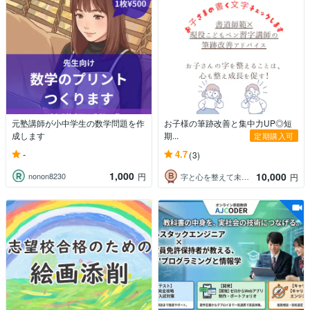
元塾講師が小中学生の数学問題を作
お子様の筆跡改善と集中力UP◎短
成します
期...
定期購入可
-
4.7
(3)
1,000
10,000
nonon8230
円
字と心を整えて未来を創る美文字講師 桜風
円