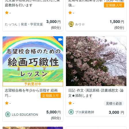
庭教師を行います
強...
定期購入可
-
-
3,000
1,500
円
円
たっつん｜発達・学習支援
ルリ☆
(60分)
(60分)
予約受付中
志望校合格を年少から目指す 絵画
日記･作文･演説原稿･読書感想文･論
巧...
文★添削します
定期購入可
-
-
見積り必須
5,000
3,000
円
プロ家庭教師
円
LILO EDUCATION
(60分)