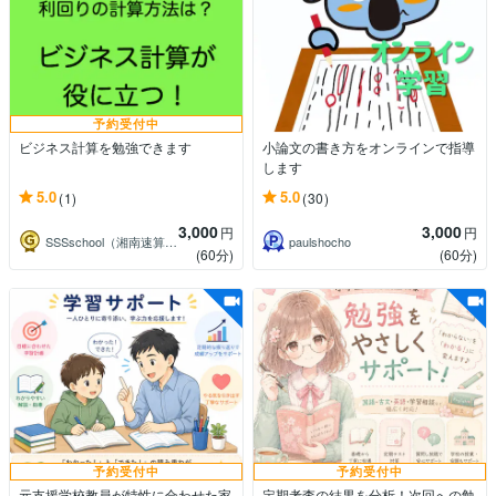
予約受付中
ビジネス計算を勉強できます
小論文の書き方をオンラインで指導
します
5.0
5.0
(1)
(30)
3,000
3,000
円
円
SSSschool（湘南速算そろばん）
paulshocho
(60分)
(60分)
予約受付中
予約受付中
元支援学校教員が特性に合わせた家
定期考査の結果を分析！次回への勉