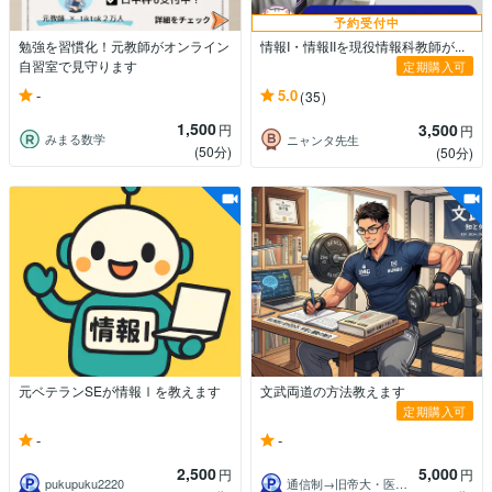
予約受付中
勉強を習慣化！元教師がオンライン
情報I・情報IIを現役情報科教師が...
自習室で見守ります
定期購入可
-
5.0
(35)
1,500
3,500
円
円
みまる数学
ニャンタ先生
(50分)
(50分)
元ベテランSEが情報Ⅰを教えます
文武両道の方法教えます
定期購入可
-
-
2,500
5,000
円
円
pukupuku2220
通信制→旧帝大・医学部逆転合格講師KOU