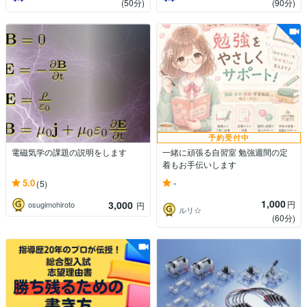
(50分)
(90分)
予約受付中
電磁気学の課題の説明をします
一緒に頑張る自習室 勉強週間の定
着もお手伝いします
-
5.0
(5)
1,000
3,000
円
osugimohiroto
円
ルリ☆
(60分)