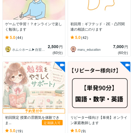
ゲームで学習！？オンラインで楽し
初回用：ギフテッド・2E・凸凹関
く勉強します
連の相談にのります
5.0
5.0
(44)
(42)
2,500
7,000
円
円
ホム☆ホーム▶自習室ホーミング所属
maru_education
(60分)
(60分)
予約受付中
初回限定 授業の雰囲気を体験でき
リピーター様向け【単発】オンライ
ま...
ン家庭教師します
定期購入可
5.0
5.0
(19)
(9)