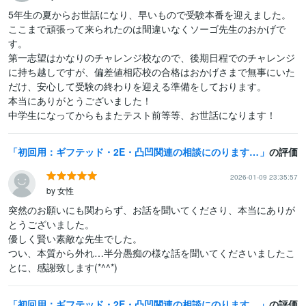
5年生の夏からお世話になり、早いもので受験本番を迎えました。
ここまで頑張って来られたのは間違いなくソーゴ先生のおかげで
す。

第一志望はかなりのチャレンジ校なので、後期日程でのチャレンジ
に持ち越しですが、偏差値相応校の合格はおかげさまで無事にいた
だけ、安心して受験の終わりを迎える準備をしております。

本当にありがとうございました！

初回用：ギフテッド・2E・凸凹関連の相談にのります わが子/自分は周りと違う？凸凹っ子に関するお話をしたい方へ
の評価
2026-01-09 23:35:57
by 女性
突然のお願いにも関わらず、お話を聞いてくださり、本当にありが
とうございました。

優しく賢い素敵な先生でした。

つい、本質から外れ…半分愚痴の様な話を聞いてくださいましたこ
とに、感謝致します(*^^*)
初回用：ギフテッド・2E・凸凹関連の相談にのります わが子/自分は周りと違う？凸凹っ子に関するお話をしたい方へ
の評価