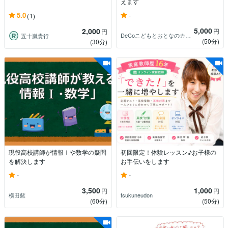
えます
-
5.0
(1)
5,000
2,000
円
円
DeCoこどもとおとなのカウンセラー
五十嵐貴行
(50分)
(30分)
現役高校講師が情報Ⅰや数学の疑問
初回限定！体験レッスン♪お子様の
を解決します
お手伝いをします
-
-
3,500
1,000
円
円
横田藍
tsukuneudon
(60分)
(50分)