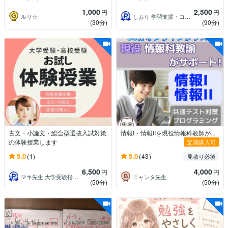
1,000
2,500
円
円
ルリ☆
しおり 学習支援・コーチング
(30分)
(90分)
古文・小論文・総合型選抜入試対策
情報I・情報IIを現役情報科教師が...
の体験授業します
定期購入可
5.0
5.0
(1)
(43)
見積り必須
6,500
4,000
円
円
マキ先生 大学受験指導歴26年プロ講師
ニャンタ先生
(50分)
(50分)