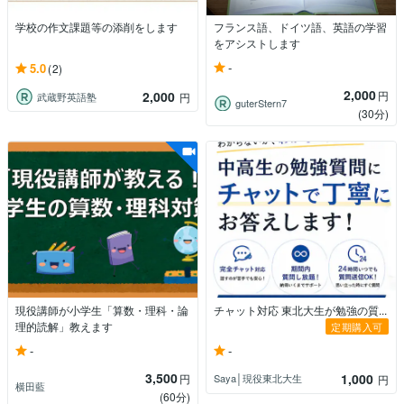
学校の作文課題等の添削をします
フランス語、ドイツ語、英語の学習
をアシストします
-
5.0
(2)
2,000
2,000
円
武蔵野英語塾
円
guterStern7
(30分)
現役講師が小学生「算数・理科・論
チャット対応 東北大生が勉強の質...
理的読解」教えます
定期購入可
-
-
3,500
1,000
円
Saya│現役東北大生
円
横田藍
(60分)