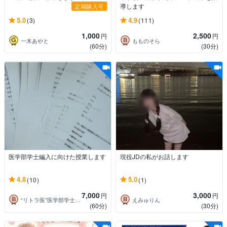
導します
定期購入可
5.0
4.9
(3)
(111)
1,000
2,500
円
円
一木あやと
もものそら
(60分)
(30分)
医学部学士編入に向けた授業します
現役JDの私がお話します
4.8
5.0
(10)
(1)
7,000
3,000
円
円
“リトラ医”医学部学士編入
えみゅりん
(60分)
(30分)