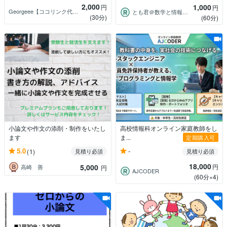
2,000
1,000
円
円
Georgeee【ココリンク代表】
とも君＠数学と情報の指導実績17年
(30分)
(60分)
小論文や作文の添削・制作をいたし
高校情報科オンライン家庭教師をし
ます
ま...
定期購入可
-
5.0
(1)
見積り必須
見積り必須
18,000
5,000
円
高崎 善
円
AJCODER
(60分×4)