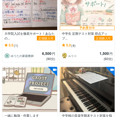
予約受付中
大学院入試を徹底サポート！あなた
中学生 定期テスト対策 得点アッ
の...
プ...
定期購入可
定期購入可
5.0
5.0
(1)
(4)
6,500
1,500
円
円
ゆうたの家庭教師
ルリ☆
(90分)
(60分)
一緒に勉強・作業します
中学校の音楽学期末テスト対策を指