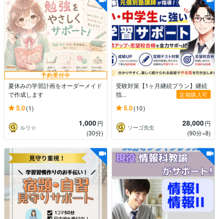
予約受付中
夏休みの学習計画をオーダーメイド
受験対策【1ヶ月継続プラン】継続
で作成します
指...
定期購入可
5.0
5.0
(1)
(10)
1,000
28,000
円
円
ルリ☆
ソーゴ先生
(30分)
(90分×8)