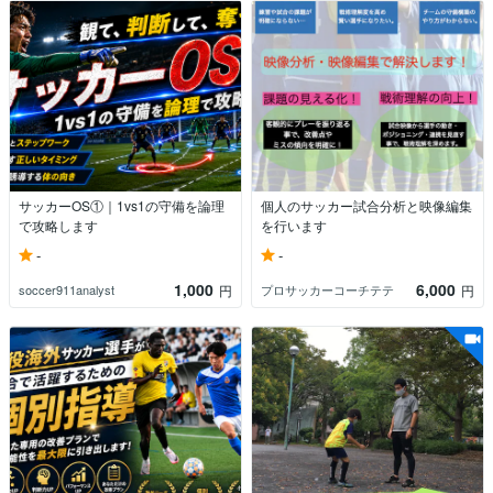
サッカーOS①｜1vs1の守備を論理
個人のサッカー試合分析と映像編集
で攻略します
を行います
-
-
1,000
6,000
soccer911analyst
プロサッカーコーチテテ
円
円