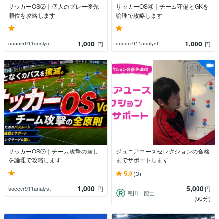
サッカーOS②｜個人のプレー優先
サッカーOS④｜チーム守備とGKを
順位を攻略します
論理で攻略します
-
-
1,000
1,000
soccer911analyst
soccer911analyst
円
円
サッカーOS③｜チーム攻撃の崩し
ジュニアユースセレクションの合格
を論理で攻略します
までサポートします
-
5.0
(3)
1,000
5,000
soccer911analyst
円
円
種田 龍士
(60分)