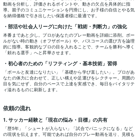
動画を分析し、評価されるポイントや、動きの欠点を具体的に指
導。親子のコミュニケーションを円滑にし、お子様の自信とやる気
を納得価格で引き出したい保護者様に最適です。
部活や社会人リーグに向けた「戦術・判断力」の強化
本番まであと少し。プロがあなたのプレー動画を詳細に添削。ボー
ルがない時の動き（オフザボール）や、パスコースの選び方を論理
的に指導。客観的なプロの目を入れることで、チームを勝利へ導く
「頼れる選手」へと昇華させます。
初心者のための「リフティング・基本技術」習得
「ボールと友達になりたい」「基礎から学び直したい」。プロがあ
なたの体力に合わせて、正しい構えや足運びをレクチャー。周囲の
目を気にせず、自分のペースで上達を実感でき、毎日をバイタリテ
ィ溢れるものに刷新します。
依頼の流れ
サッカー経験と「現在の悩み・目標」の共有
「歴5年」「シュートが入らない」「試合でパニックになる」など
の現状を伝えます。可能であれば自分のプレー動画を送り、見積も