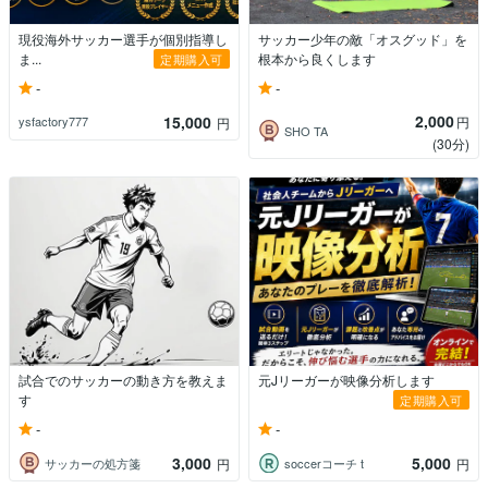
現役海外サッカー選手が個別指導し
サッカー少年の敵「オスグッド」を
ま...
根本から良くします
定期購入可
-
-
2,000
15,000
円
ysfactory777
円
SHO TA
(30分)
試合でのサッカーの動き方を教えま
元Jリーガーが映像分析します
す
定期購入可
-
-
3,000
5,000
サッカーの処方箋
soccerコーチ t
円
円