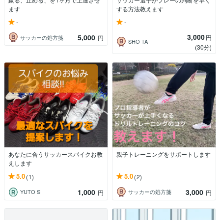
ます
する方法教えます
-
-
3,000
5,000
円
サッカーの処方箋
円
SHO TA
(30分)
あなたに合うサッカースパイクお教
親子トレーニングをサポートします
えします
5.0
5.0
(1)
(2)
1,000
3,000
YUTO S
サッカーの処方箋
円
円