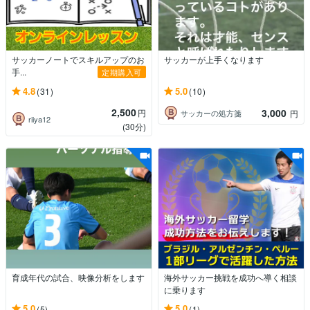
サッカーノートでスキルアップのお
サッカーが上手くなります
手...
定期購入可
4.8
5.0
(31)
(10)
2,500
3,000
円
サッカーの処方箋
円
riiya12
(30分)
育成年代の試合、映像分析をします
海外サッカー挑戦を成功へ導く相談
に乗ります
5.0
5.0
(5)
(1)