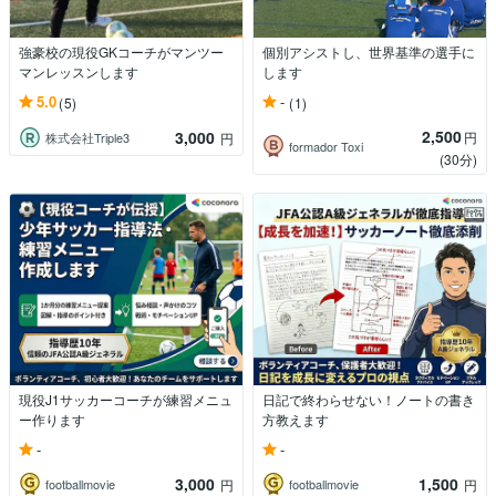
強豪校の現役GKコーチがマンツー
個別アシストし、世界基準の選手に
マンレッスンします
します
5.0
-
(5)
(1)
2,500
3,000
円
株式会社Triple3
円
formador Toxi
(30分)
現役J1サッカーコーチが練習メニュ
日記で終わらせない！ノートの書き
ー作ります
方教えます
-
-
3,000
1,500
footballmovie
footballmovie
円
円