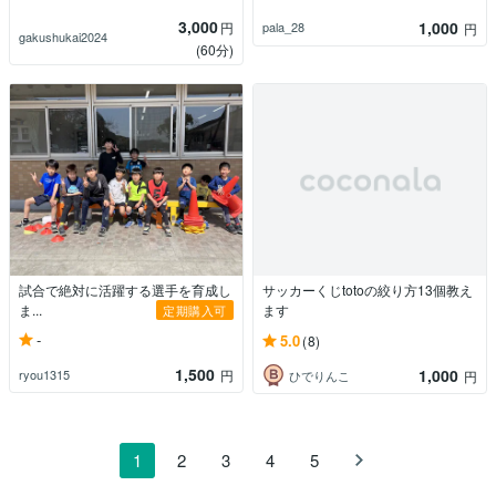
3,000
1,000
円
pala_28
円
gakushukai2024
(60分)
試合で絶対に活躍する選手を育成し
サッカーくじtotoの絞り方13個教え
ま...
ます
定期購入可
-
5.0
(8)
1,500
1,000
ryou1315
円
ひでりんこ
円
1
2
3
4
5