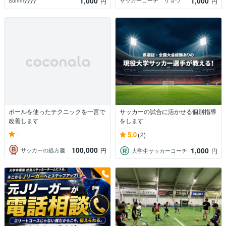
1,000
1,000
Sunnnyyyy
サッカーコーチ リョウ
円
円
ボールを使ったテクニックを一言で
サッカーの試合に活かせる個別指導
改善します
をします
-
5.0
(2)
100,000
1,000
サッカーの処方箋
円
大学生サッカーコーチ
円