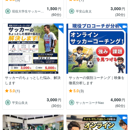
1,500
3,000
円
円
現役大学生サッカーコーチ
平安山良太
(60分)
(30分)
サッカーのちょっとした悩み、解決
サッカーの個別コーチング｜映像を
します
徹底分析します
5.0
5.0
(1)
(3)
3,000
4,000
円
円
平安山良太
サッカーコーチNao
(30分)
(60分)