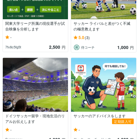
関東大学リーグ所属の現役選手が試
サッカー ライバルと差がつく不滅
合映像を分析します
の極意教えます
-
5.0
(3)
2,500
1,000
7fx8c5fg5t
円
侍コーチ
円
ドイツサッカー留学・現地生活のリ
サッカーのアドバイスをします
アルお伝えします
定期購入可
-
-