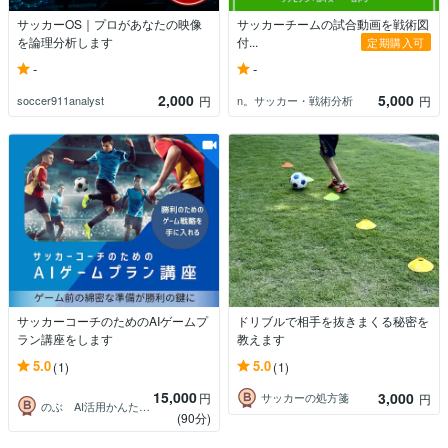
サッカーOS｜プロがあなたの映像
サッカーチームの試合動画を戦術図
を論理分析します
付...
定期購入可
-
-
2,000
5,000
soccer911analyst
n。サッカー・戦術分析
円
円
サッカーコーチのためのAIゲームプ
ドリブルで相手を抜きまくる秘密を
ラン講座をします
教えます
5.0
5.0
(1)
(1)
15,000
3,000
円
サッカーの処方箋
円
のぶ AI活用かんたんコンテンツ制作術
(90分)