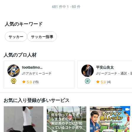
481
件中
1 - 60
件
人気のキーワード
サッカー
サッカー指導
人気のプロ人材
footballmo...
平安山良太
J1アカデミーコーチ
Jリーグコーチ・通訳・
5.0
(15)
5.0
(4)
すべて見る
お気に入り登録が多いサービス