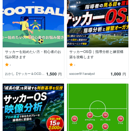
サッカーを始めたい方・初心者のお
サッカーOS⑤｜指導分析と練習構
悩み聞きます
築を攻略します
-
-
1,500
1,000
おかし【サッカー＆OCD相談パートナー】
soccer911analyst
円
円