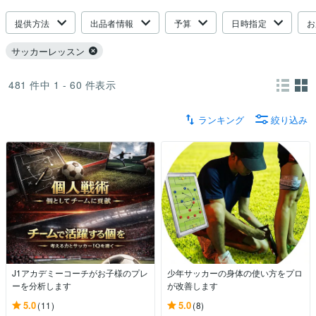
提供方法
出品者情報
予算
日時指定
お
サッカーレッスン
481
件中
1 - 60
件表示
ランキング
絞り込み
J1アカデミーコーチがお子様のプレ
少年サッカーの身体の使い方をプロ
ーを分析します
が改善します
5.0
5.0
(11)
(8)