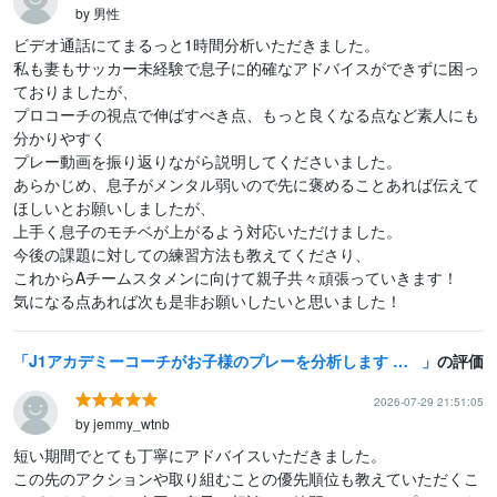
by 男性
ビデオ通話にてまるっと1時間分析いただきました。

私も妻もサッカー未経験で息子に的確なアドバイスができずに困っ
ておりましたが、

プロコーチの視点で伸ばすべき点、もっと良くなる点など素人にも
分かりやすく

プレー動画を振り返りながら説明してくださいました。

あらかじめ、息子がメンタル弱いので先に褒めることあれば伝えて
ほしいとお願いしましたが、

上手く息子のモチベが上がるよう対応いただけました。

今後の課題に対しての練習方法も教えてくださり、

これからAチームスタメンに向けて親子共々頑張っていきます！

気になる点あれば次も是非お願いしたいと思いました！
J1アカデミーコーチがお子様のプレーを分析します 現役J1アカデミーコーチが贈る！プロの視点で徹底分析
の評価
2026-07-29 21:51:05
by jemmy_wtnb
短い期間でとても丁寧にアドバイスいただきました。

この先のアクションや取り組むことの優先順位も教えていただくこ