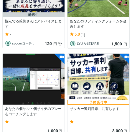
離席中
悩んでる親御さんにアドバイスしま
あなたのリフティングフォームを改
す
善します
-
5.0
(1)
120
1,500
soccerコーチ t
円
/分
LYU ArtiSTARE
円
予約受付中
あなたの個サル・個サイチのプレー
サッカー審判目線、共有します
をコーチングします
-
-
1,000
3,000
円
円