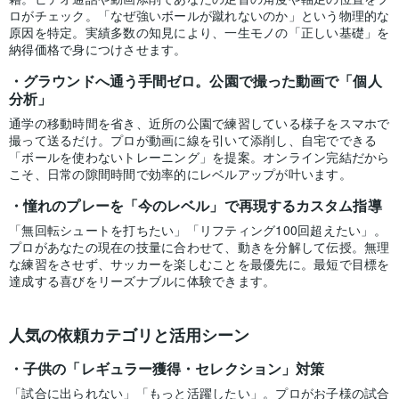
ロがチェック。「なぜ強いボールが蹴れないのか」という物理的な
原因を特定。実績多数の知見により、一生モノの「正しい基礎」を
納得価格で身につけさせます。
グラウンドへ通う手間ゼロ。公園で撮った動画で「個人
分析」
通学の移動時間を省き、近所の公園で練習している様子をスマホで
撮って送るだけ。プロが動画に線を引いて添削し、自宅でできる
「ボールを使わないトレーニング」を提案。オンライン完結だから
こそ、日常の隙間時間で効率的にレベルアップが叶います。
憧れのプレーを「今のレベル」で再現するカスタム指導
「無回転シュートを打ちたい」「リフティング100回超えたい」。
プロがあなたの現在の技量に合わせて、動きを分解して伝授。無理
な練習をさせず、サッカーを楽しむことを最優先に。最短で目標を
達成する喜びをリーズナブルに体験できます。
人気の依頼カテゴリと活用シーン
子供の「レギュラー獲得・セレクション」対策
「試合に出られない」「もっと活躍したい」。プロがお子様の試合