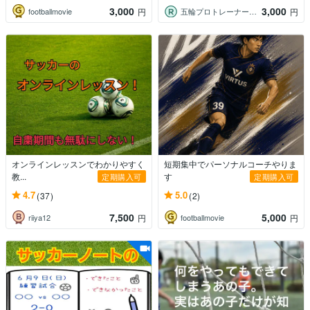
3,000
3,000
footballmovie
五輪プロトレーナーの子供向け身体操作相談
円
円
オンラインレッスンでわかりやすく
短期集中でパーソナルコーチやりま
教...
す
定期購入可
定期購入可
4.7
5.0
(37)
(2)
7,500
5,000
riiya12
footballmovie
円
円