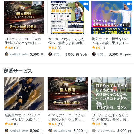
J1アカデミーコーチがお
サッカーのちょっとした
海外サッカー挑戦を成功
子様のプレーを分析しま
悩み、解決します 南米リ
へ導く相談に乗ります ブ
す 現役J1アカデミーコー
ーグ/Jリーグの経験からあ
ラジル・アルゼンチン・
5.0
(11)
5.0
(1)
5.0
(1)
チが贈る！プロの視点で
なたの「モヤモヤ」を解
ペルー1部で活躍した方法
3,000
3,000
3,000
徹底分析
決！
footballmovie
平安山良太
平安山良太
円
円
/30分
円
/30分
定番サービス
短期集中でパーソナルコ
J1アカデミーコーチがお
サッカーが上手くなりま
ーチやります 現役J1アカ
子様のプレーを分析しま
す 才能のない私の子供達
デミーコーチが2週間コー
す 現役J1アカデミーコー
も.we下部、県トレに合格
5.0
(2)
5.0
(11)
5.0
(10)
チします
チが贈る！プロの視点で
させました
5,000
3,000
3,000
徹底分析
footballmovie
footballmovie
サッカーの処方箋
円
円
円