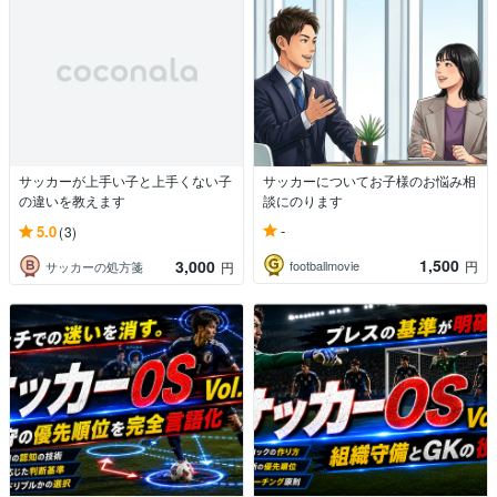
サッカーが上手い子と上手くない子
サッカーについてお子様のお悩み相
の違いを教えます
談にのります
-
5.0
(3)
1,500
3,000
footballmovie
円
サッカーの処方箋
円