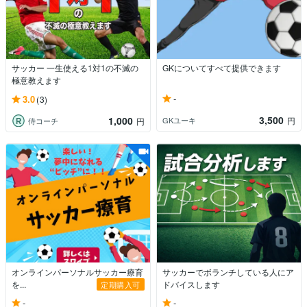
サッカー 一生使える1対1の不滅の
GKについてすべて提供できます
極意教えます
-
3.0
(3)
3,500
1,000
GKユーキ
円
侍コーチ
円
オンラインパーソナルサッカー療育
サッカーでボランチしている人にア
を...
ドバイスします
定期購入可
-
-