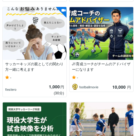
サッカーキッズの親としての関わり
J1育成コーチがチームのアドバイザ
方一緒に考えます
ーになります
-
-
1,000
10,000
円
footballmovie
円
fiestero
(30分)