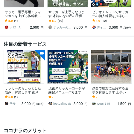
サッカー選手専用！フィ
サッカーが上手くなりま
ビデオチャットでサッカ
ジカルを上げる体幹教え
す 才能のない私の子供達
ーの個人練習を指導しま
ます プロにも指導した体
も.we下部、県トレに合格
す 現役日本代表・欧州組
5.0
(4)
5.0
(10)
4.9
(12)
幹トレーニングで動きの
させました
を少年時代指導した経験
2,000
3,000
3,000
キレと安定性アップ！
を持つコーチが指導
SHO TA
サッカーの処方箋
ディナモ・ザグレブ公認コーチ はしお
円
円
円
/30分
注目の新着サービス
サッカーのちょっとした
現役J1サッカーコーチが
試合で絶対に活躍する選
悩み、解決します 南米リ
練習メニュー作ります サ
手を育成します 上手い選
ーグ/Jリーグの経験からあ
ッカーについてのコーチ
手に共通していること認
5.0
(1)
-
-
なたの「モヤモヤ」を解
ングや練習メニューをア
知～判断～実行が早く、
3,000
3,000
1,500
決！
アドバイス
的確
平安山良太
footballmovie
ryou1315
円
/30分
円
円
ココナラのメリット