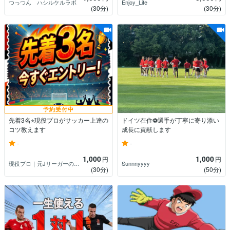
つっつん ハシルケルラボ
Enjoy_Life
(30分)
(30分)
予約受付中
先着3名⭐︎現役プロがサッカー上達の
ドイツ在住⚽️選手が丁寧に寄り添い
コツ教えます
成長に貢献します
-
-
1,000
1,000
円
円
現役プロ｜元Jリーガーの文武両道コーチ
Sunnnyyyy
(30分)
(50分)