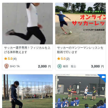
サッカー選手専用！フィジカルを上
サッカーのマンツーマンレッスンを
げる体幹教えます
動画で行います
5.0
5.0
(4)
(2)
2,000
3,000
SHO TA
種田 龍士
円
円