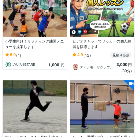
小学生向け！リフティング練習メニ
ビデオチャットでサッカーの個人練
ューを提案します
習を指導します
5.0
4.9
(1)
(12)
見積り必須
3,000
1,000
円
LYU ArtiSTARE
円
ディナモ・ザグレブ公認コーチ はしお
(30分)
蹴る、止める、を1ヶ月で上達させ
サッカー選手がプレーの判断を早く