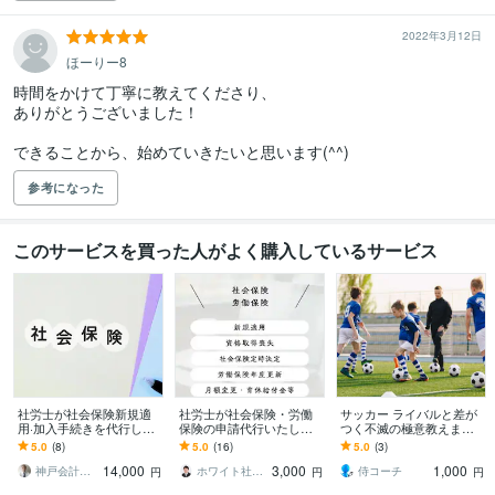
2022年3月12日
ほーりー8
時間をかけて丁寧に教えてくださり、

ありがとうございました！

できることから、始めていきたいと思います(^^)
参考になった
このサービスを買った人がよく購入しているサービス
社労士が社会保険新規適
社労士が社会保険・労働
サッカー ライバルと差が
用·加入手続きを代行しま
保険の申請代行いたしま
つく不滅の極意教えます
す 会社設立時や個人事業
す 元年金事務所職員で
レギュラーになりたいの
5.0
(8)
5.0
(16)
5.0
(3)
を始められる方、是非ご
す！手続は経験豊富な社
に練習方法がわからない
14,000
3,000
1,000
相談ください!
労士にお任せください
努力家のあなたへ
神戸会計労務管理事務所
ホワイト社労士事務所
侍コーチ
円
円
円