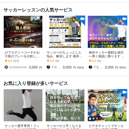
サッカーレッスンの人気サービス
J1アカデミーコーチがお
サッカーのちょっとした
海外サッカー挑戦を成功
子様のプレーを分析しま
悩み、解決します 南米リ
へ導く相談に乗ります ブ
す 現役J1アカデミーコー
ーグ/Jリーグの経験からあ
ラジル・アルゼンチン・
5.0
(11)
5.0
(1)
5.0
(1)
チが贈る！プロの視点で
なたの「モヤモヤ」を解
ペルー1部で活躍した方法
3,000
3,000
3,000
徹底分析
決！
footballmovie
平安山良太
平安山良太
円
円
/30分
円
/30分
お気に入り登録が多いサービス
サッカー選手専用！フィ
サッカーが上手くなりま
ビデオチャットでサッカ