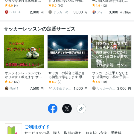
ジカルを上げる体幹教え
す 才能のない私の子供達
ーの個人練習を指導しま
ます プロにも指導した体
も.we下部、県トレに合格
す 現役日本代表・欧州組
5.0
(4)
5.0
(10)
4.9
(12)
幹トレーニングで動きの
させました
を少年時代指導した経験
2,000
3,000
3,000
キレと安定性アップ！
を持つコーチが指導
SHO TA
サッカーの処方箋
ディナモ・ザグレブ公認コーチ はしお
円
円
円
/30分
サッカーレッスンの定番サービス
オンラインレッスンでわ
サッカーの試合に活かせ
サッカーが上手くなりま
かりやすく教えます サッ
る個別指導をします 県選
す 才能のない私の子供達
カー歴15年、指導歴10
抜・全国大会出場経験あ
も.we下部、県トレに合格
4.7
(37)
5.0
(2)
5.0
(10)
年！好きな時にオンライ
りの現役大学生が指導し
させました
7,500
1,000
3,000
ンレッスン
ます！
riiya12
大学生サッカーコーチ
サッカーの処方箋
円
円
円
ご利用ガイド
サービスの出品、購入、取引の流れ、お支払い方法・手数料