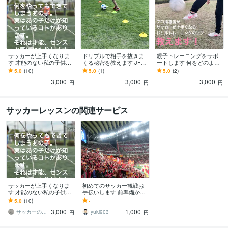
サッカーが上手くなりま
ドリブルで相手を抜きま
親子トレーニングをサポ
す 才能のない私の子供達
くる秘密を教えます JFA
ートします 何をどのよう
も.we下部、県トレに合格
公認B級指導者が戦術的に
に練習すれば良いか？プ
5.0
(10)
5.0
(1)
5.0
(2)
させました
も有効な方法を教えま
ロがコツを教えます！
3,000
3,000
3,000
す！
円
円
円
サッカーレッスンの関連サービス
サッカーが上手くなりま
初めてのサッカー観戦お
す 才能のない私の子供達
手伝いします 前準備から
も.we下部、県トレに合格
当日まで！不安を解消し
5.0
(10)
-
させました
て楽しい観戦に！
3,000
1,000
サッカーの処方箋
yuki903
円
円