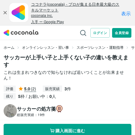
ホーム
オンラインレッスン・習い事
スポーツレッスン・運動指導
サ
サッカーが上手い子と上手くない子の違いを教えま
す
これは生まれつきなので知らなければ追いつくことが出来ませ
ん！
5.0
(2)
3
件
評価
販売実績
5
枠 / お願い中：
0
人
残り
サッカーの処方箋
総販売実績：
19件
購入画面に進む