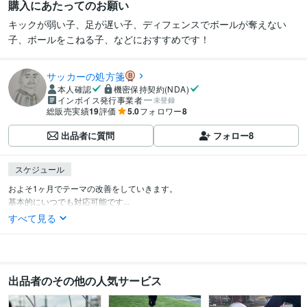
購入にあたってのお願い
キックが弱い子、足が遅い子、ディフェンスでボールが奪えない
子、ボールをこねる子、などにおすすめです！
サッカーの処方箋
本人確認
機密保持契約(NDA)
インボイス発行事業者
未登録
総販売実績
19
評価
5.0
フォロワー
8
出品者に質問
フォロー
8
スケジュール
およそ1ヶ月でテーマの改善をしていきます。

基本的にいつでも対応可能です...
すべて見る
出品者のその他の人気サービス