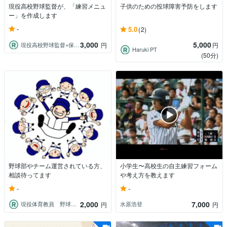
現役高校野球監督が、「練習メニュ
子供のための投球障害予防をします
ー」を作成します
-
5.0
(2)
3,000
5,000
現役高校野球監督×保健体育教員Y先生
円
円
Haruki PT
(50分)
野球部やチーム運営されている方、
小学生〜高校生の自主練習フォーム
相談待ってます
や考え方を教えます
-
-
2,000
7,000
現役体育教員 野球部顧問
水原浩登
円
円