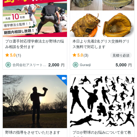
プロ選手対応理学療法士が野球の悩
本日より先着2名グリス交換時グリ
み相談を受付ます
ス無料で対応します
5.0
5.0
(1)
(3)
見積り必須
2,000
5,000
合同会社アスリートラボ
Guraoji
円
円
野球の指導をさせていただきます
プロが野球のお悩みについて全て教