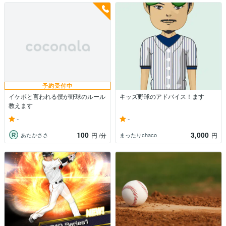
予約受付中
イケボと言われる僕が野球のルール
キッズ野球のアドバイス！ます
教えます
-
-
100
3,000
あたかささ
まったりchaco
円
/分
円