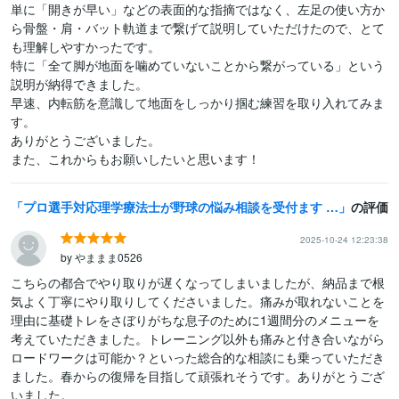
単に「開きが早い」などの表面的な指摘ではなく、左足の使い方か
ら骨盤・肩・バット軌道まで繋げて説明していただけたので、とて
も理解しやすかったです。

特に「全て脚が地面を噛めていないことから繋がっている」という
説明が納得できました。

早速、内転筋を意識して地面をしっかり掴む練習を取り入れてみま
す。

ありがとうございました。

また、これからもお願いしたいと思います！
プロ選手対応理学療法士が野球の悩み相談を受付ます あなたの「うまくなりたい」を本気で支えます
の評価
2025-10-24 12:23:38
by やままま0526
こちらの都合でやり取りが遅くなってしまいましたが、納品まで根
気よく丁寧にやり取りしてくださいました。痛みが取れないことを
理由に基礎トレをさぼりがちな息子のために1週間分のメニューを
考えていただきました。トレーニング以外も痛みと付き合いながら
ロードワークは可能か？といった総合的な相談にも乗っていただき
ました。春からの復帰を目指して頑張れそうです。ありがとうござ
いました。