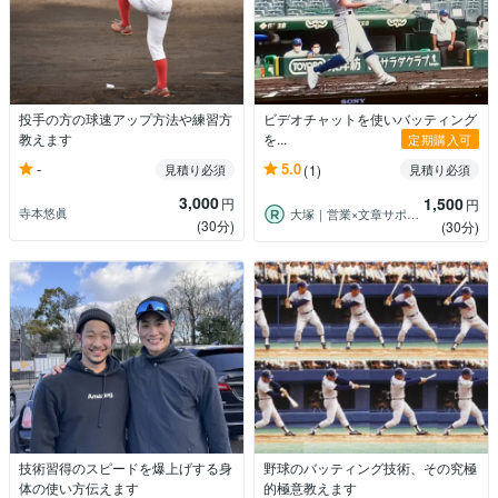
投手の方の球速アップ方法や練習方
ビデオチャットを使いバッティング
教えます
を...
定期購入可
-
5.0
見積り必須
(1)
見積り必須
3,000
1,500
円
円
寺本悠眞
大塚｜営業×文章サポート
(30分)
(30分)
技術習得のスピードを爆上げする身
野球のバッティング技術、その究極
体の使い方伝えます
的極意教えます