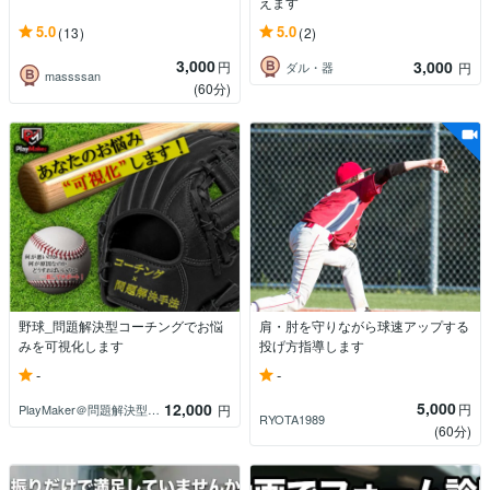
えます
5.0
5.0
(13)
(2)
3,000
3,000
円
ダル・器
円
massssan
(60分)
野球_問題解決型コーチングでお悩
肩・肘を守りながら球速アップする
みを可視化します
投げ方指導します
-
-
5,000
12,000
円
PlayMaker＠問題解決型コーチング
円
RYOTA1989
(60分)