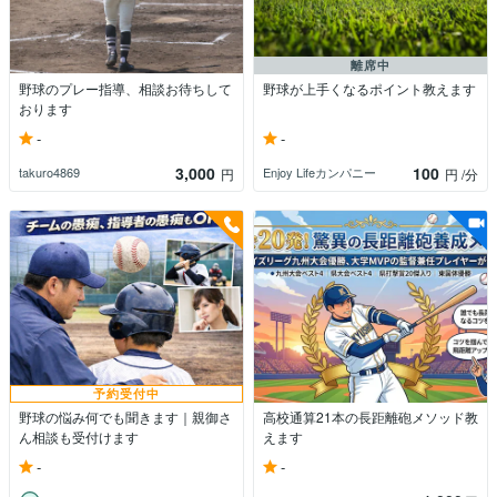
離席中
野球のプレー指導、相談お待ちして
野球が上手くなるポイント教えます
おります
-
-
3,000
100
takuro4869
Enjoy Lifeカンパニー
円
円
/分
予約受付中
野球の悩み何でも聞きます｜親御さ
高校通算21本の長距離砲メソッド教
ん相談も受付けます
えます
-
-