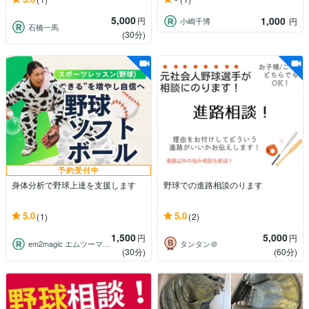
5,000
1,000
円
小嶋千博
円
石橋一馬
(30分)
予約受付中
身体分析で野球上達を支援します
野球での進路相談のります
5.0
5.0
(1)
(2)
1,500
5,000
円
円
em2magic エムツーマジック
タンタン＠
(30分)
(60分)