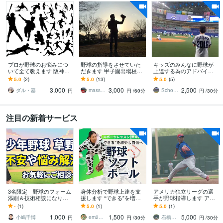
プロが野球のお悩みにつ
野球の指導をさせていた
キッズのみんなに野球が
いて全て教えます 阪神タ
だきます 甲子園出場校で
上達する為のアドバイス
イガース打撃守備コーチ
得た技術、知識、考え方
します 目指せ！甲子
5.0
(2)
5.0
(13)
5.0
(5)
に教わった全ての理論に
等可能な限りお伝えしま
園！！千里の道も一歩か
3,000
3,000
2,500
答えます
す
ら☆
ダル・器
massssan
SchoolPuuwai
円
円
/60分
円
/30分
注目の新着サービス
3名限定 野球のフォーム
身体分析で野球上達を支
アメリカ独立リーグの選
添削＆技術相談になりま
援します “できる”を増や
手が野球指導します アメ
す 先着になります！実績
し自信へ繋げます
リカの独立リーグで投手
-
(1)
5.0
(1)
5.0
(1)
作りのためのサービスに
をしていました。最速は1
1,000
1,500
5,000
なります
45キロ！
小嶋千博
em2magic エムツーマジック
石橋一馬
円
円
/30分
円
/30分