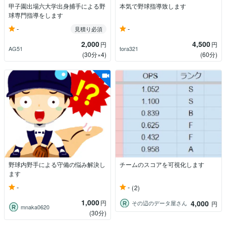
甲子園出場六大学出身捕手による野
本気で野球指導致します
球専門指導をします
-
-
見積り必須
2,000
4,500
円
円
AG51
tora321
(30分×4)
(60分)
野球内野手による守備の悩み解決し
チームのスコアを可視化します
ます
-
-
(2)
1,000
円
4,000
その辺のデータ屋さん
円
mnaka0620
(30分)