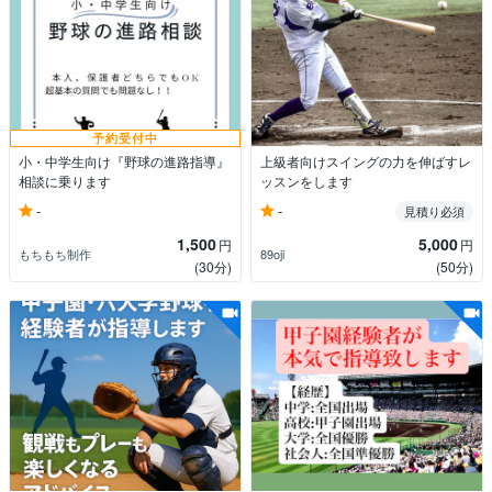
予約受付中
小・中学生向け『野球の進路指導』
上級者向けスイングの力を伸ばすレ
相談に乗ります
ッスンをします
-
-
見積り必須
1,500
5,000
円
円
もちもち制作
89oji
(30分)
(50分)