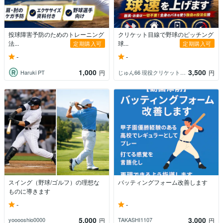
投球障害予防のためのトレーニング
クリケット目線で野球のピッチング
法...
球...
定期購入可
定期購入可
-
-
1,000
3,500
Haruki PT
じゅん66 現役クリケット選手
円
円
スイング（野球/ゴルフ）の理想な
バッティングフォーム改善します
ものに導きます
-
-
5,000
3,000
yooooshio0000
TAKASHI1107
円
円