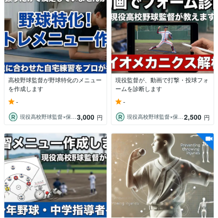
高校野球監督が野球特化のメニュー
現役監督が、動画で打撃・投球フォ
を作成します
ームを診断します
-
-
3,000
2,500
現役高校野球監督×保健体育教員Y先生
現役高校野球監督×保健体育教員Y先生
円
円