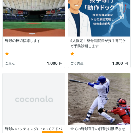
野球の技術指導します
5人限定！整骨院院長が投手専門ケ
ガ予防診断します
-
-
1,000
1,000
ごれん
ごう先生
円
円
野球のバッティングについてアドバ
全ての野球選手の打撃技術UPさせ