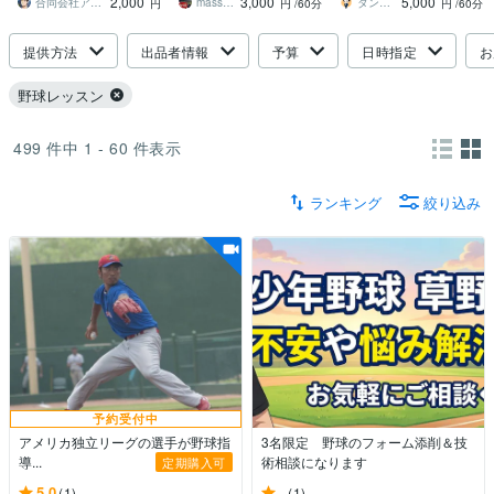
2,000
3,000
5,000
す
す
合同会社アスリートラボ
massssan
タンタン＠
円
円
/60分
円
/60分
提供方法
出品者情報
予算
日時指定
お
野球レッスン
499
件中
1 - 60
件表示
ランキング
絞り込み
予約受付中
アメリカ独立リーグの選手が野球指
3名限定 野球のフォーム添削＆技
導...
術相談になります
定期購入可
5.0
-
(1)
(1)