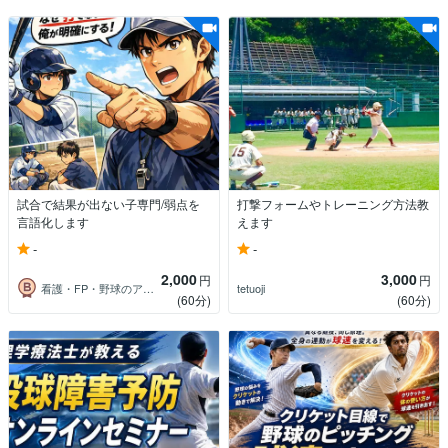
試合で結果が出ない子専門/弱点を
打撃フォームやトレーニング方法教
言語化します
えます
-
-
2,000
3,000
円
円
看護・FP・野球のアドバイザー
tetuoji
(60分)
(60分)