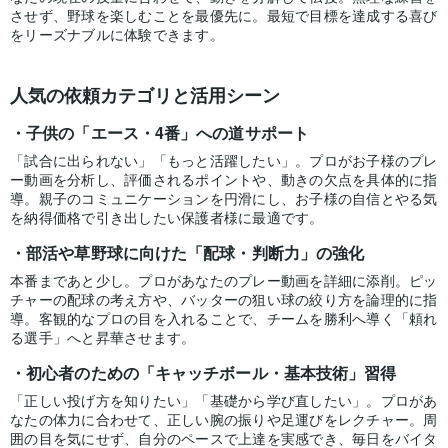
させず、野球を楽しむことを最優先に。最短で目標を達成する喜び
をリーズナブルに体験できます。
人気の依頼カテゴリと活用シーン
子供の「エース・4番」への道サポート
「試合に出られない」「もっと活躍したい」。プロがお子様のプレ
ー動画を分析し、評価されるポイントや、動きの欠点を具体的に指
導。親子のコミュニケーションを円滑にし、お子様の自信とやる気
を納得価格で引き出したい保護者様に最適です。
部活や草野球に向けた「配球・判断力」の強化
本番まであと少し。プロがあなたのプレー動画を詳細に添削。ピッ
チャーの配球の考え方や、バッターの狙い球の絞り方を論理的に指
導。客観的なプロの目を入れることで、チームを勝利へ導く「頼れ
る選手」へと昇華させます。
初心者のための「キャッチボール・基本技術」習得
「正しい投げ方を知りたい」「基礎から学び直したい」。プロがあ
なたの体力に合わせて、正しい腕の振りや足運びをレクチャー。周
囲の目を気にせず、自分のペースで上達を実感でき、毎日をバイタ