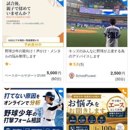
予約受付中
野球少年の親向け！声かけ・メンタ
キッズのみんなに野球が上達する為
ルの悩み整理します
のアドバイスします
-
5.0
(5)
5,000
2,500
円
円
ベースボールサポートIZUMI
SchoolPuuwai
(60分)
(30分)