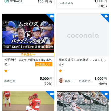
1,000
100
円
SORAXIA
円
/分
tvn8n5qdch
(60分)
予約受付中
投手専門 あなたの投球動画を本気
元高校球児の本気野球レッスンをし
で...
ます
定期購入可
-
-
5,000
1,000
円
円
寺本悠眞
看護・FP・野球のアドバイザー
(30分)
(60分)