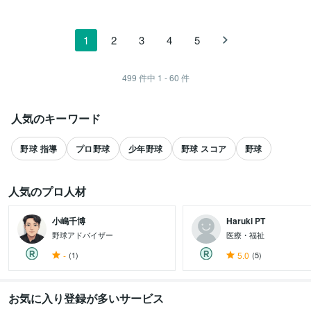
1
2
3
4
5
499
件中
1 - 60
件
人気のキーワード
野球 指導
プロ野球
少年野球
野球 スコア
野球
人気のプロ人材
小嶋千博
Haruki PT
野球アドバイザー
医療・福祉
-
(1)
5.0
(5)
すべて見る
お気に入り登録が多いサービス