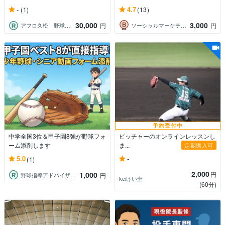
-
4.7
(1)
(13)
30,000
3,000
アフロ久松 野球専門トレーナー
ソーシャルマーケティングコンサルタント
円
円
予約受付中
中学全国3位＆甲子園8強が野球フォ
ピッチャーのオンラインレッスンし
ーム添削します
ま...
定期購入可
-
5.0
(1)
2,000
1,000
円
野球指導アドバイザーM
円
keiけい圭
(60分)