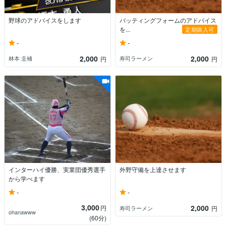
野球のアドバイスをします
バッティングフォームのアドバイス
を...
定期購入可
-
-
2,000
2,000
林本 圭補
寿司ラーメン
円
円
インターハイ優勝、実業団優秀選手
外野守備を上達させます
から学べます
-
-
3,000
2,000
円
寿司ラーメン
円
ohanawww
(60分)