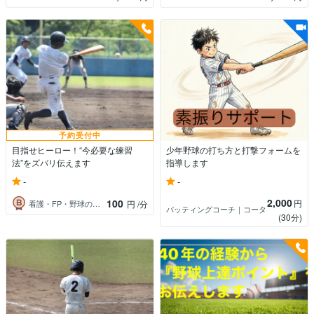
予約受付中
目指せヒーロー！“今必要な練習
少年野球の打ち方と打撃フォームを
法”をズバリ伝えます
指導します
-
-
2,000
100
円
看護・FP・野球のアドバイザー
円
/分
バッティングコーチ｜コータ
(30分)