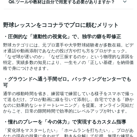
Q6.ツールや教材は自分で用意する必要がありますか？
野球レッスンをココナラでプロに頼むメリット
圧倒的な「連動性の視覚化」で、独学の癖を即修正
野球カテゴリには、元プロ選手や大学野球経験者が多数在籍。ビデ
オ通話や動画添削であなたの投げ方や打ち方をプロがチェック。
「なぜ球が遅いのか」「なぜ三振するのか」という物理的な原因を
特定。実績多数の知見により、一生モノの「正しい基礎」を納得価
格で身につけさせます。
グラウンドへ通う手間ゼロ。バッティングセンターでも
可
通学の移動時間を省き、練習場で練習している様子をスマホで撮っ
て送るだけ。プロが動画に線を引いて添削し、自宅でできる「静か
なのに効果的なシャドートレーニング」を提案。オンライン完結だ
からこそ、日常の隙間時間で効率的にレベルアップが叶います。
憧れのプレーを「今の体力」で実現するカスタム指導
「変化球をマスターしたい」「ホームランを打ちたい」。プロがあ
なたの現在の技量に合わせて、動きを分解して伝授。無理な練習を