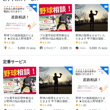
野球での進路相談のりま
プロ選手対応理学療法士
野球の指導をさせていた
す ★元社会人野球選手が
が野球の悩み相談を受付
だきます 甲子園出場校で
筋のいい進路をアドバイ
ます あなたの「うまくな
得た技術、知識、考え方
5.0
(2)
5.0
(1)
5.0
(13)
スいたします★
りたい」を本気で支えま
等可能な限りお伝えしま
5,000
2,000
3,000
す
す
タンタン＠
合同会社アスリートラボ
massssan
円
/60分
円
円
/60分
定番サービス
プロ選手対応理学療法士
野球の指導をさせていた
野球での進路相談のりま
が野球の悩み相談を受付
だきます 甲子園出場校で
す ★元社会人野球選手が
ます あなたの「うまくな
得た技術、知識、考え方
筋のいい進路をアドバイ
5.0
(1)
5.0
(13)
5.0
(2)
りたい」を本気で支えま
等可能な限りお伝えしま
スいたします★