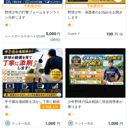
予約受付中
予約受付中
野球少年の打撃フォームをオンライ
野球少年・保護者のお悩みをお聞き
ン分析します
します
-
-
5,000
100
円
Coach Y
円
/分
ベースボールサポートIZUMI
(30分)
甲子園出場経験を活かし丁寧に動画
少年野球の悩み相談に現役指導者が
添...
乗ります
定期購入可
-
-
1,000
1,000
ラッキー先生
ラッキー先生
円
円