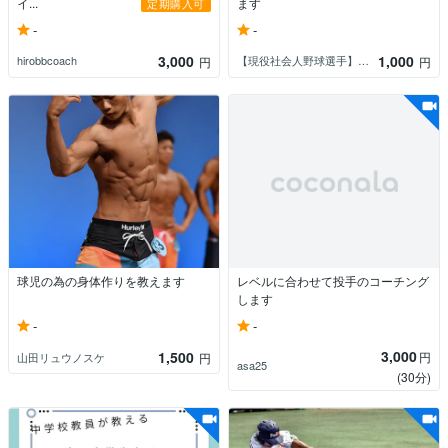
イ...
ます
定期購入可
-
-
3,000
1,000
hirobbcoach
【現役社会人野球選手】文武両道専門家
円
円
球児の為の身体作りを教えます
レベルに合わせて投手のコーチング
します
-
-
3,000
1,500
円
山田リュウノスケ
円
asa25
(30分)