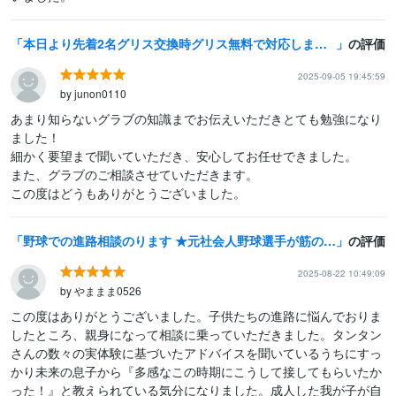
本日より先着2名グリス交換時グリス無料で対応します グローブ大好きオジサンGraojiに任せてみませんか？
の評価
2025-09-05 19:45:59
by junon0110
あまり知らないグラブの知識までお伝えいただきとても勉強になり
ました！

細かく要望まで聞いていただき、安心してお任せできました。

また、グラブのご相談させていただきます。

この度はどうもありがとうございました。
野球での進路相談のります ★元社会人野球選手が筋のいい進路をアドバイスいたします★
の評価
2025-08-22 10:49:09
by やままま0526
この度はありがとうございました。子供たちの進路に悩んでおりま
したところ、親身になって相談に乗っていただきました。タンタン
さんの数々の実体験に基づいたアドバイスを聞いているうちにすっ
かり未来の息子から『多感なこの時期にこうして接してもらいたか
った！』と教えられている気分になりました。成人した我が子が自