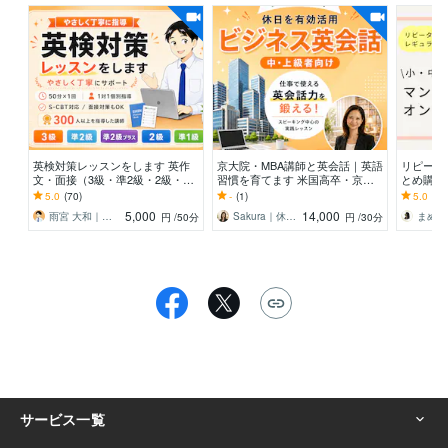
英検対策レッスンをします 英作
京大院・MBA講師と英会話｜英語
リピート
文・面接（3級・準2級・2級・準
習慣を育てます 米国高卒・京大
とめ購入
1級）・S-CBTも対応
院・MBA・TOEIC985講師とビジ
対象マン
5.0
(70)
-
(1)
5.0
(81
ネス英語
回分以上
5,000
14,000
雨宮 大和｜英語の家庭教師／個別指導
Sakura｜休日ビジネス英会話
円
/50分
円
/30分