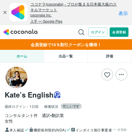
会員登録で10％割引クーポンを獲得！
ホーム
出品一覧
評価
Kate’s English
最終ログイン：
1日前
稼働状況
忙しいです
コンサルタント件　通訳•翻訳業
女性
本人確認
機密保持契約(NDA)
インボイス発行事業者
未登録