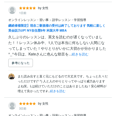
え、日々のEメールのやりとり、対面や電話やWeb会議
の対応、プレゼン資料の作成、プレゼンやワークショッ
by 女性
プの実施、専門書の必読などさまざまな形態で総合的な
1日前
英語力が必須となりました。多様な異文化に対する理解
オンラインレッスン・習い事
>
語学レッスン・学習指導
と対応力も身につきました。

継続者様限定】現在ご新規様の受付は終了しております 気軽に楽しく
英会話力UP! NY在住歴8年 米国大卒 MBA
いつから何歳から始めても遅すぎることはありません。
英語が話せるようになりたい！という方に少しでもお役
久しぶりのレッスンは、英文を読むのが遅くなっていまし
にたてれば嬉しいです。

た！！レッスン休み中、1人では本当に何もしない人間にな
ってしまっていた！やりとりがいかに大切かが分かりました
会話に限らず英語全般の学習方法にもお答えできると思
^_^今日は、Kateさんに色んな助言を...
続きを読む
います。また会話以外のレッスンも可能です。共にすて
きな未来を目指しましょう！
参考になった
また読み出すと直ぐ元にもどるので大丈夫です。ちょっと久々だ
っただけです(^ ^) 人と人のやりとりってやっぱり威力あります
よね笑。Lは続けていただけのことはありましたね！安心材料が
増えて良かったです♪...
続きを読む
by 女性
3日前
オンラインレッスン・習い事
>
語学レッスン・学習指導