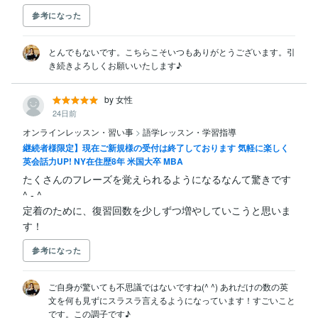
参考になった
とんでもないです。こちらこそいつもありがとうございます。引
き続きよろしくお願いいたします♪
by 女性
24日前
オンラインレッスン・習い事
>
語学レッスン・学習指導
継続者様限定】現在ご新規様の受付は終了しております 気軽に楽しく
英会話力UP! NY在住歴8年 米国大卒 MBA
たくさんのフレーズを覚えられるようになるなんて驚きです
^ - ^

定着のために、復習回数を少しずつ増やしていこうと思いま
す！
参考になった
ご自身が驚いても不思議ではないですね(^ ^) あれだけの数の英
文を何も見ずにスラスラ言えるようになっています！すごいこと
です。この調子です♪