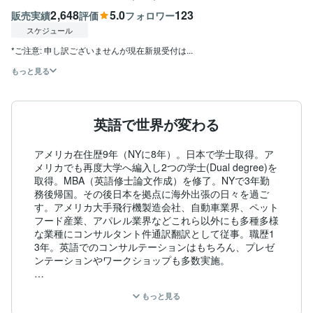
2,648
5.0
123
販売実績
評価
フォロワー
スケジュール
*ご注意: 申し訳ございませんが現在新規受付は...
もっと見る
英語で世界が変わる
アメリカ在住歴9年（NYに8年）。日本で学士取得。ア
メリカでも再度大学へ編入し2つの学士(Dual degree)を
取得。MBA（英語修士論文作成）を修了。NYで3年勤
務後帰国。その後日本を拠点に海外出張の日々を過ご
す。アメリカ大手飛行機製造会社、自動車業界、ペット
フード産業、アパレル業界などこれら以外にも多種多様
な業種にコンサルタント件通訳翻訳として従事。職歴1
3年。英語でのコンサルテーションはもちろん、プレゼ
ンテーションやワークショップも多数実施。

アメリカをはじめ、メキシコ、アフリカ、ヨーロッパ諸
もっと見る
国（北欧や東欧諸国含）、ロシア、インドネシア、イン