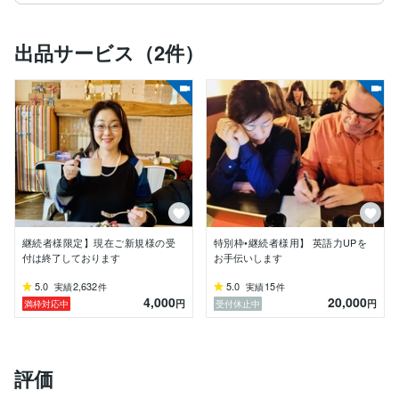
ド、スリランカ、タイ、マレーシア、ベトナム、フィリ
ピン、香港、台湾、韓国、中国などへ訪問。業務を通し
様々な人に出会い多様な価値観や異文化に触れる。

出品サービス（2件）
本来はその国の母語で会話をすることが望ましいのです
が、英語が母語でない国でも英語を介し業務を遂行でき
ました。世界の人々は英語を話します。英語はできて当
たり前の時代です。

言語は我々のコミュニケーションツールですが、日本語
以外のツールがあった方がご自身の世界の幅は広がりま
すね。英語は非母語話者同士が共通言語として用いる主
言語となっています。

私は英語が大の苦手でした。最初に勤めた企業では私だ
継続者様限定】現在ご新規様の受
特別枠•継続者様用】 英語力UPを
けが英語ができずとてもコンプレックスでした。どうし
付は終了しております
お手伝いします
ても英語を話せるようになりたいと一念発起。当初留学
先のESL(English as a second language)クラスでもチ
5.0
2,632
5.0
15
実績
件
実績
件
4,000
20,000
ンプンカンプン。多々壁にブチあたりましたがこんな私
円
円
満枠対応中
受付休止中
でもなんとかなりました。

結果的には会話という枠を超え、多数のアカデミックペ
ーパーや修士論文の作成、そのための関連書籍や参考文
評価
献を読んできました。実務ではプロジェクトの推進に加