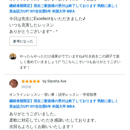
継続者様限定】現在ご新規様の受付は終了しております 気軽に楽しく
英会話力UP! NY在住歴8年 米国大卒 MBA
今日は先生にExcellentをいただきました♪

いつも充実したレッスン

ありがとうございます^ - ^
参考になった
やったらやっただけ成果がでていますね♪引き続きこの調子で楽
しく進めていきましょう(^ ^)こちらこそいつもありがとうござい
ます！
by Starsha Ave
20日前
オンラインレッスン・習い事
>
語学レッスン・学習指導
継続者様限定】現在ご新規様の受付は終了しております 気軽に楽しく
英会話力UP! NY在住歴8年 米国大卒 MBA
ありがとうございました。

柔軟に対応していただき感謝いたしております。

次回もよろしくお願いいたします！