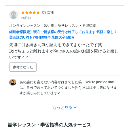
by 女性
25日前
オンラインレッスン・習い事
>
語学レッスン・学習指導
継続者様限定】現在ご新規様の受付は終了しております 気軽に楽しく
英会話力UP! NY在住歴8年 米国大卒 MBA
先週に引き続き元気な証明をできてよかったです笑

次はちょっと離れますがKateさんの旅のお話を聞けると嬉し
いです＾＾
参考になった
あの誰にも言えない内容が好きでした笑　You’re just too fine. 
は、自分で言っておいてウケました(^ ^) 次回は少し先になりま
すが楽しみにしています♪
もっと見る
語学レッスン・学習指導の人気サービス