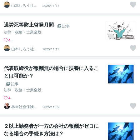
山本しろう社労
2025/11/17
士事務所
過労死等防止啓発月間
記事
法律・税務・士業全般
4
山本しろう社労
2025/11/17
士事務所
代表取締役が報酬無の場合に扶養に入るこ
とは可能か？
記事
法律・税務・士業全般
4
林＠社会保険労
2025/11/09
務士
２以上勤務者が一方の会社の報酬がゼロに
なる場合の手続き方法は？