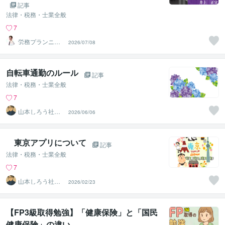
記事
法律・税務・士業全般
7
労務プランニン
2026/07/08
グ オフィスINO
UE
自転車通勤のルール
記事
法律・税務・士業全般
7
山本しろう社労
2026/06/06
士事務所
東京アプリについて
記事
法律・税務・士業全般
7
山本しろう社労
2026/02/23
士事務所
【FP3級取得勉強】「健康保険」と「国民
健康保険」の違い