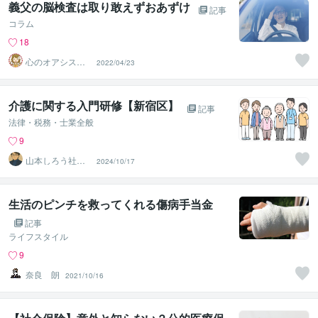
義父の脳検査は取り敢えずおあずけ
記事
コラム
18
心のオアシスま
2022/04/23
どかの部屋
介護に関する入門研修【新宿区】
記事
法律・税務・士業全般
9
山本しろう社労
2024/10/17
士事務所
生活のピンチを救ってくれる傷病手当金
記事
ライフスタイル
9
奈良 朗
2021/10/16