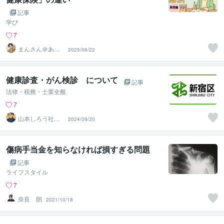
記事
学び
7
まんさん＠あな
2025/06/22
たの「すごい」
がわかる人
健康診査・がん検診 について
記事
法律・税務・士業全般
7
山本しろう社労
2024/09/20
士事務所
傷病手当金を知らなければ損すぎる問題
記事
ライフスタイル
7
奈良 朗
2021/10/18