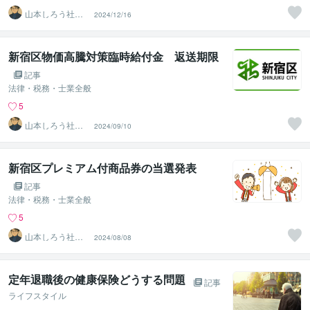
山本しろう社労
2024/12/16
士事務所
新宿区物価高騰対策臨時給付金 返送期限
記事
法律・税務・士業全般
5
山本しろう社労
2024/09/10
士事務所
新宿区プレミアム付商品券の当選発表
記事
法律・税務・士業全般
5
山本しろう社労
2024/08/08
士事務所
定年退職後の健康保険どうする問題
記事
ライフスタイル