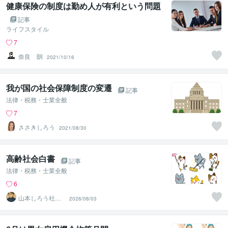
健康保険の制度は勤め人が有利という問題
記事
ライフスタイル
7
奈良 朗
2021/10/16
我が国の社会保障制度の変遷
記事
法律・税務・士業全般
7
ささきしろう
2021/08/30
高齢社会白書
記事
法律・税務・士業全般
6
山本しろう社労
2026/08/03
士事務所