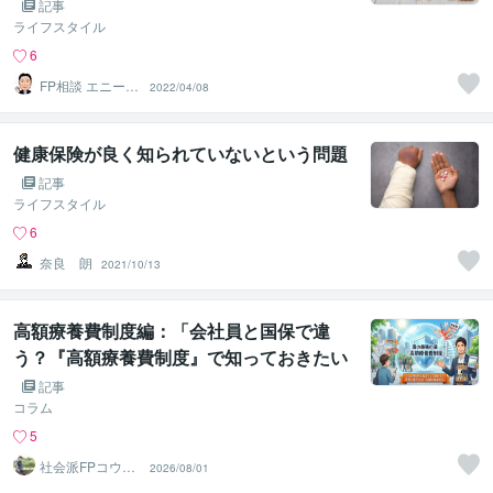
記事
ライフスタイル
6
FP相談 エニーラ
2022/04/08
イフラボ
健康保険が良く知られていないという問題
記事
ライフスタイル
6
奈良 朗
2021/10/13
高額療養費制度編：「会社員と国保で違
う？『高額療養費制度』で知っておきたい
制度の違い🛡️」
記事
コラム
5
社会派FPコウダ
2026/08/01
イ｜資産を守り
心を楽に