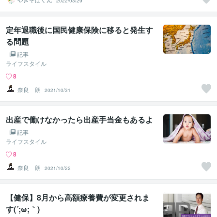
2022/03/29
定年退職後に国民健康保険に移ると発生す
る問題
記事
ライフスタイル
8
奈良 朗
2021/10/31
出産で働けなかったら出産手当金もあるよ
記事
ライフスタイル
8
奈良 朗
2021/10/22
【健保】8月から高額療養費が変更されま
す(´;ω;｀)