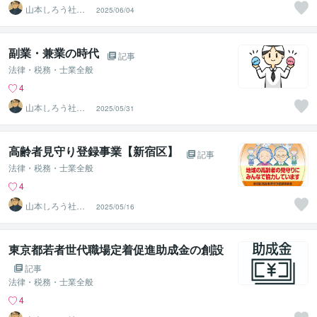
山本しろう社労
2025/06/04
士事務所
副業・兼業の時代
記事
法律・税務・士業全般
4
山本しろう社労
2025/05/31
士事務所
高齢者見守り登録事業【新宿区】
記事
法律・税務・士業全般
4
山本しろう社労
2025/05/16
士事務所
東京都若者世代職場定着促進助成金の創設
記事
法律・税務・士業全般
4