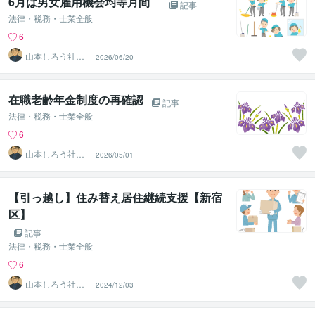
6月は男女雇用機会均等月間
記事
法律・税務・士業全般
6
山本しろう社労
2026/06/20
士事務所
在職老齢年金制度の再確認
記事
法律・税務・士業全般
6
山本しろう社労
2026/05/01
士事務所
【引っ越し】住み替え居住継続支援【新宿
区】
記事
法律・税務・士業全般
6
山本しろう社労
2024/12/03
士事務所