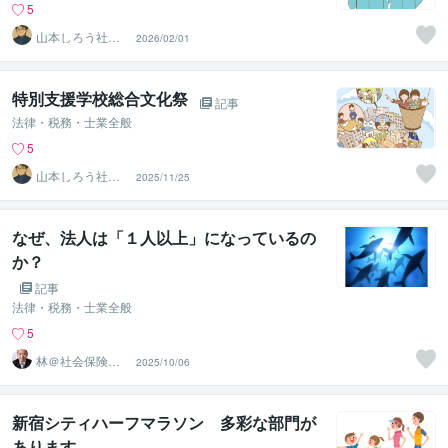
5
山本しろう社労
2026/02/01
士事務所
特別支援学校総合文化祭
記事
法律・税務・士業全般
5
山本しろう社労
2025/11/25
士事務所
なぜ、法人は「１人以上」になっているの
か？
記事
法律・税務・士業全般
5
林＠社会保険労
2025/10/06
務士
新宿シティハーフマラソン 多彩な部門が
あります