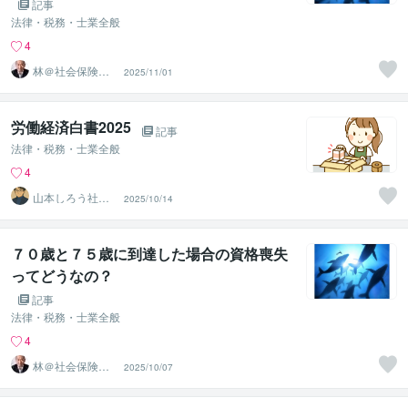
記事
法律・税務・士業全般
4
林＠社会保険労
2025/11/01
務士
労働経済白書2025
記事
法律・税務・士業全般
4
山本しろう社労
2025/10/14
士事務所
７０歳と７５歳に到達した場合の資格喪失
ってどうなの？
記事
法律・税務・士業全般
4
林＠社会保険労
2025/10/07
務士