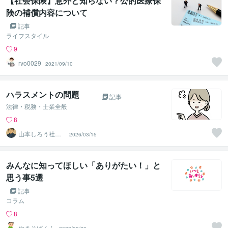
【社会保険】意外と知らない？公的医療保
険の補償内容について
記事
ライフスタイル
9
ryo0029
2021/09/10
ハラスメントの問題
記事
法律・税務・士業全般
8
山本しろう社労
2026/03/15
士事務所
みんなに知ってほしい「ありがたい！」と
思う事5選
記事
コラム
8
やきそばくん