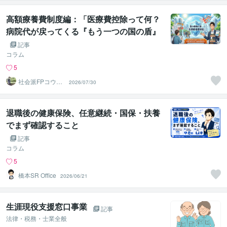
高額療養費制度編：「医療費控除って何？
病院代が戻ってくる『もう一つの国の盾』
🛡️」
記事
コラム
5
社会派FPコウダ
2026/07/30
イ｜資産を守り
心を楽に
退職後の健康保険、任意継続・国保・扶養
でまず確認すること
記事
コラム
5
橋本SR Office
2026/06/21
生涯現役支援窓口事業
記事
法律・税務・士業全般