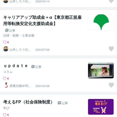
山本しろう社労
2025/04/14
士事務所
キャリアアップ助成金＋α【東京都正規雇
用等転換安定化支援助成金】
記事
法律・税務・士業全般
4
山本しろう社労
2024/07/26
士事務所
ｕｐｄａｔｅ
記事
コラム
4
虎紫志織＠同じ
2024/04/26
目線の『駆け込
み寺』
考えるFP（社会保険制度）
記事
学び
4