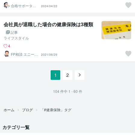
合格サポータ
2024/04/22
ー 佐々英流
（ササエル）
会社員が退職した場合の健康保険は3種類
記事
ライフスタイル
4
FP相談 エニーラ
2021/06/29
イフラボ
1
2
104
件中
1 - 60
件
ホーム
ブログ
「#健康保険」タグ
カテゴリ一覧