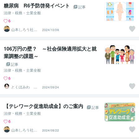
糖尿病 R6予防啓発イベント
記事
法律・税務・士業全般
6
山本しろう社労
2024/10/09
士事務所
106万円の壁？ ～社会保険適用拡大と就
業調整の課題～
記事
法律・税務・士業全般
6
とくほみわ 人
2024/09/24
事歴20年以上の
社労士
【テレワーク促進助成金】のご案内
記事
法律・税務・士業全般
6
山本しろう社労
2024/08/22
士事務所