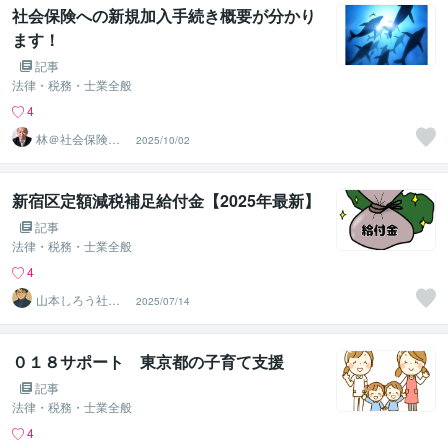
社会保険への新規加入手続き概要が分かり
ます！
記事
法律・税務・士業全般
4
林＠社会保険労
2025/10/02
務士
新宿区定額減税補足給付金【2025年最新】
記事
法律・税務・士業全般
4
山本しろう社労
2025/07/14
士事務所
０１８サポート 東京都の子育て支援
記事
法律・税務・士業全般
4