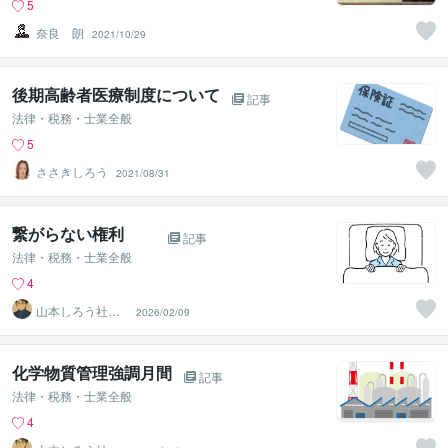
5
奈良 朗
2021/10/29
後期高齢者医療制度について
記事
法律・税務・士業全般
5
ささきしろう
2021/08/31
繋がらない権利
記事
法律・税務・士業全般
4
山本しろう社労
2026/02/09
士事務所
化学物質管理強調月間
記事
法律・税務・士業全般
4