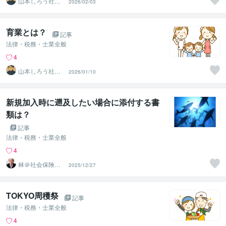
山本しろう社労
2026/02/03
士事務所
育業とは？
記事
法律・税務・士業全般
4
山本しろう社労
2026/01/10
士事務所
新規加入時に遡及したい場合に添付する書
類は？
記事
法律・税務・士業全般
4
林＠社会保険労
2025/12/27
務士
TOKYO周穫祭
記事
法律・税務・士業全般
4