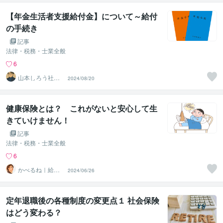
【年金生活者支援給付金】について～給付
の手続き
記事
法律・税務・士業全般
6
山本しろう社労
2024/08/20
士事務所
健康保険とは？ これがないと安心して生
きていけません！
記事
法律・税務・士業全般
6
かべるね｜給与
2024/06/26
計算代行（相談
可・安心）
定年退職後の各種制度の変更点１ 社会保険
はどう変わる？