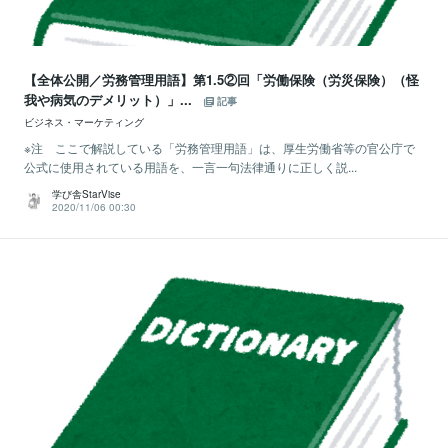
【全体公開／労務管理用語】第1.5②回「労働保険（労災保険）（怪
我や病気のデメリット）」...
記事
ビジネス・マーケティング
※注 ここで解説している「労務管理用語」は、厚生労働省等の官公庁で
公式に使用されている用語を、一言一句法律通りに正しく説...
学び舎StarVise
2020/11/06 00:30