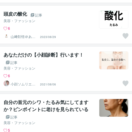
生
頭皮の酸化
記事
美容・ファッション
6
山﨑彰悟＠あな
2023/08/29
たの頭髪のお悩
み解決美容師
あなただけの【小顔診断】行います！
記事
美容・ファッション
6
小顔ソムリエ®️
2021/08/06
ちひろ
自分の首元のシワ・たるみ気にしてます
か？ピンポイントに老けを見られている
記事
美容・ファッション
5