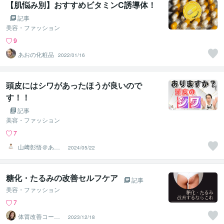
【肌悩み別】おすすめビタミンC誘導体！
記事
美容・ファッション
9
あおの化粧品
2022/01/16
頭皮にはシワがあったほうが良いので
す！！
記事
美容・ファッション
7
山﨑彰悟＠あな
2024/05/22
たの頭髪のお悩
み解決美容師
糖化・たるみの改善セルフケア
記事
美容・ファッション
7
体質改善コーチ
2023/12/18
ング＠すみれ先