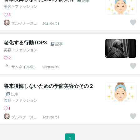
記事
美容・ファッション
2
ブルベナースさ
2021/01/08
ん
老化する行動TOP3
記事
美容・ファッション
2
サムネイル依頼
2020/09/12
用アカウント
将来後悔しないための予防美容☆その２
記事
美容・ファッション
1
ブルベナースさ
2021/01/09
ん
1