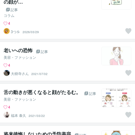
の顔が…
記事
コラム
4
3つを
2026/03/29
老いへの恐怖
記事
美容・ファッション
4
大樹寺さん
2021/07/02
舌の動きが悪くなると顔がたるむ。
記事
美容・ファッション
4
福本 泰久
2021/03/22
将来後悔しないための予防美容