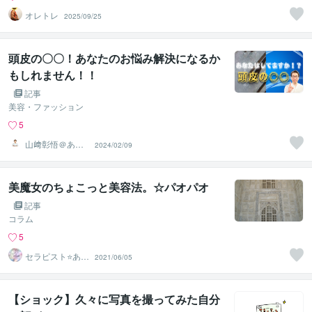
オレトレ
2025/09/25
頭皮の〇〇！あなたのお悩み解決になるか
もしれません！！
記事
美容・ファッション
5
山﨑彰悟＠あな
2024/02/09
たの頭髪のお悩
み解決美容師
美魔女のちょこっと美容法。☆パオパオ
記事
コラム
5
セラピスト⭐あみ
2021/06/05
✨
【ショック】久々に写真を撮ってみた自分