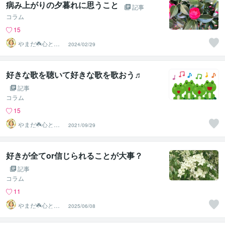
病み上がりの夕暮れに思うこと
記事
コラム
15
やまだ☘️心と頭
2024/02/29
がスッキリ整う
サロン
好きな歌を聴いて好きな歌を歌おう♬
記事
コラム
15
やまだ☘️心と頭
2021/09/29
がスッキリ整う
サロン
好きが全てor信じられることが大事？
記事
コラム
11
やまだ☘️心と頭
2025/06/08
がスッキリ整う
サロン