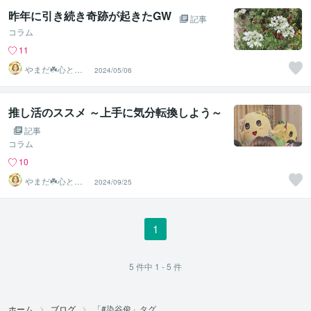
昨年に引き続き奇跡が起きたGW
記事
コラム
11
やまだ☘️心と頭
2024/05/06
がスッキリ整う
サロン
推し活のススメ ～上手に気分転換しよう～
記事
コラム
10
やまだ☘️心と頭
2024/09/25
がスッキリ整う
サロン
1
5
件中
1 - 5
件
ホーム
ブログ
「#染谷俊」タグ