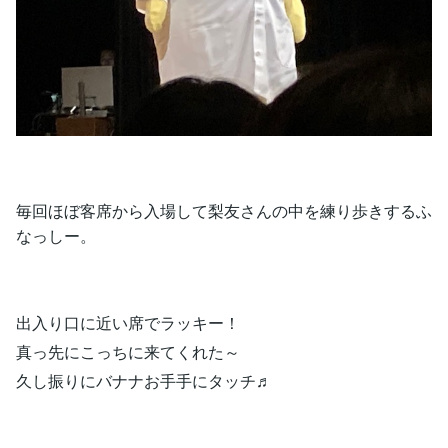
毎回ほぼ客席から入場して梨友さんの中を練り歩きするふ
なっしー。
出入り口に近い席でラッキー！
真っ先にこっちに来てくれた～
久し振りにバナナお手手にタッチ♬