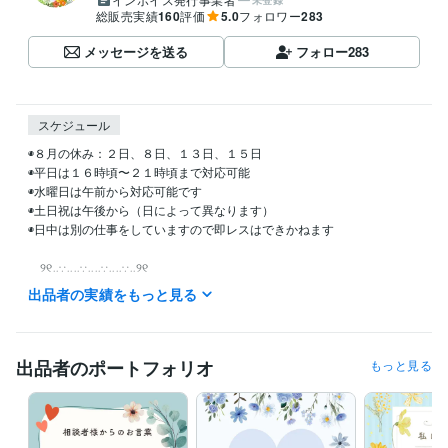
未登録
総販売実績
160
評価
5.0
フォロワー
283
メッセージを送る
フォロー
283
スケジュール
◉８月の休み：２日、８日、１３日、１５日

◉平日は１６時頃〜２１時頃まで対応可能

◉水曜日は午前から対応可能です

◉土日祝は午後から（日によって異なります）

◉日中は別の仕事をしていますので即レスはできかねます

　୨୧‥∵‥‥∵‥‥∵‥‥∵‥୨୧

出品者の実績をもっと見る
LINE感覚のチャットサービスをご希望の方は

「○時から可能ですか？」と事前にご連絡

くださいませ

出品者のポートフォリオ
もっと見る
※当日の最終受付は２０時半ぐらいまで

（金・土など休みの前日は２２時以降でも可）
