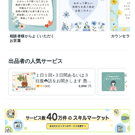
お一人様ずつ真剣に向き合って丁寧に

長文でやり取りをさせていただいています

ので、お受けできる枠に限りがあります

１度に対応できる人数を超えました場合は

相談者様からよくいただく
カウンセラー
一時的にサービス受付を停止します

お言葉
【再開通知を受け取る】をポチッと

出品者の人気サービス
押してお待ちいただけると嬉しいです
経験職種
ライフスタイル・その他 / カウンセラー・コーチ
経験年数 : 4年
１日１回×３日間あるいは３
心理
ライフスタイル・その他 / アドバイザー
往復☘️話をお聞きします 愚痴
経験年数 : 6年
人の
聞き・不安な気持ち・ペット
ママ
5.0
(42)
2,000
円
5.0
受賞歴
ロス・誰にも言えない出来事
推し
✨おかげ様で相談件数１００件突破
など
相談
資格・検定
メンタル心理カウンセラー
取得年 : 2020年
上級心理カウンセラー
取得年 : 2020年
婚活アドバイザー
取得年 : 2020年
夫婦カウンセラー
取得年 : 2020年