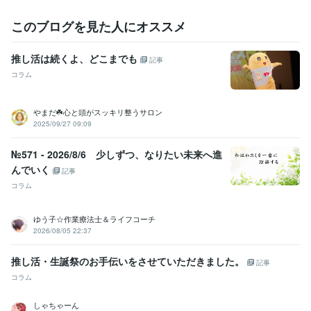
パワーストーンセラピスト
取得年 : 2022年
日商簿記検定2級
取得年 : 1994年
このブログを見た人にオススメ
ビジネス・クリエイティブツール
推し活は続くよ、どこまでも
WordPress:5年
JIMDO:3年
Excel:8年
Word:8年
PCA:5年
記事
ジョブカン会計:2年
弥生会計:9年
ChatGPT:0年
Canva:4年
コラム
その他ツール
やまだ☘️心と頭がスッキリ整うサロン
対人関係の悩み相談・愚痴聞き・恋愛婚活アドバイス:36年
2025/09/27 09:09
保護動物と暮らす＆犬猫の命を救うための支援:33年
ブログ執筆（ココナラWordPressアメブロ他）:18年
№571 - 2026/8/6 少しずつ、なりたい未来へ進
得意分野
んでいく
記事
悩み相談・カウンセリング
★婚活アドバイス・プロフィール添削
★
コラム
夫婦問題・関係修復・離婚・不妊の辛さ
★恋愛相談・片想い・脈あ
り＆復縁の可能性
ゆう子☆作業療法士＆ライフコーチ
悩み相談
関係修復
恋愛相談
離婚相談
婚活疲れ
夫婦関係
結婚相談所
結婚生活
婚活の悩み
婚活相談
2026/08/05 22:37
悩み相談・カウンセリング
★友人・対人関係の悩み　職場の人間関
係
★自己肯定感・生き辛さ・自分らしく生きる
★仕事の悩み・やり
推し活・生誕祭のお手伝いをさせていただきました。
記事
たいことがわからない
コラム
自己肯定感
メンタルブロック
自信がない
毒親育ち
仕事の悩み
人間関係の悩み
友人の悩み
自分らしさ
思い込みを手放す方法
しゃちゃーん
自分を好きになりたい