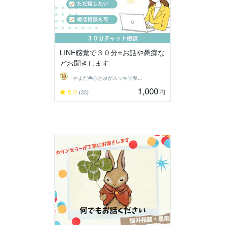
LINE感覚で３０分⭐️お話や愚痴な
どお聞きします
やまだ☘️心と頭がスッキリ整うサロン
1,000
5.0
円
(33)