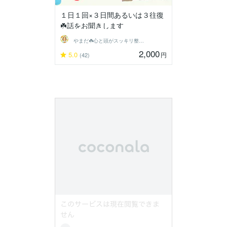
１日１回×３日間あるいは３往復
☘️話をお聞きします
やまだ☘️心と頭がスッキリ整うサロン
2,000
5.0
円
(42)