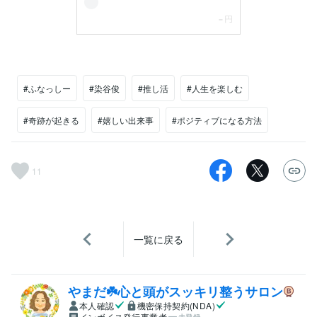
#ふなっしー
#染谷俊
#推し活
#人生を楽しむ
#奇跡が起きる
#嬉しい出来事
#ポジティブになる方法
11
一覧に戻る
やまだ☘️心と頭がスッキリ整うサロン
本人確認
機密保持契約(NDA)
インボイス発行事業者